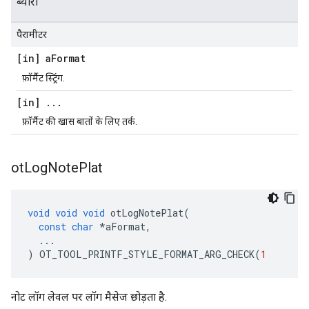
ब्यौरा
पैरामीटर
[in] a
Format
फ़ॉर्मैट स्ट्रिंग.
[in]
.
.
.
फ़ॉर्मैट की खास बातों के लिए तर्क.
ot
Log
Note
Plat
void
void
void
 otLogNotePlat
(
const
char
*
aFormat
,
...
)
 OT_TOOL_PRINTF_STYLE_FORMAT_ARG_CHECK
(
1
नोट लॉग लेवल पर लॉग मैसेज छोड़ता है.