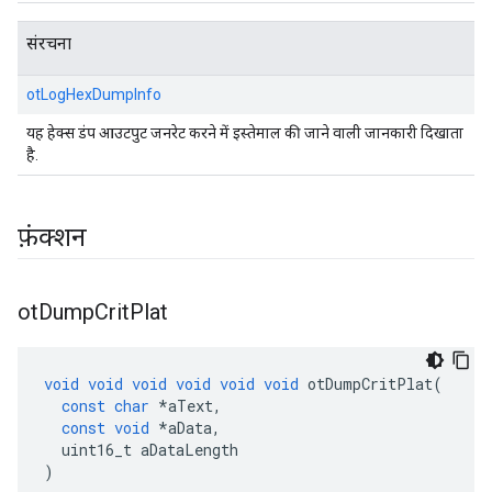
संरचना
otLogHexDumpInfo
यह हेक्स डंप आउटपुट जनरेट करने में इस्तेमाल की जाने वाली जानकारी दिखाता
है.
फ़ंक्शन
ot
Dump
Crit
Plat
void
void
void
void
void
void
 otDumpCritPlat
(
const
char
*
aText
,
const
void
*
aData
,
  uint16_t aDataLength
)