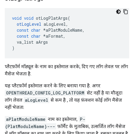
void
void
 otLogPlatArgs
(
otLogLevel
 aLogLevel
,
const
char
*
aPlatModuleName
,
const
char
*
aFormat
,
  va_list aArgs
)
प्लैटफ़ॉर्म मॉड्यूल के नाम का इस्तेमाल करके, दिए गए लॉग लेवल पर लॉग
मैसेज भेजता है.
यह प्लैटफ़ॉर्म इस्तेमाल करने के लिए बनाया गया है. अगर
OPENTHREAD_CONFIG_LOG_PLATFORM
सेट नहीं है या मौजूदा
लॉग लेवल
aLogLevel
से कम है , तो यह फ़ंक्शन कोई लॉग मैसेज
नहीं भेजता.
aPlatModuleName
नाम का इस्तेमाल,
P-
{PlatModuleName}---
फ़ॉर्मैट के मुताबिक, उत्सर्जित लॉग मैसेज
में लॉग मॉड्यूल का नाम तय करने के लिए किया जाता है. इसका मतलब है