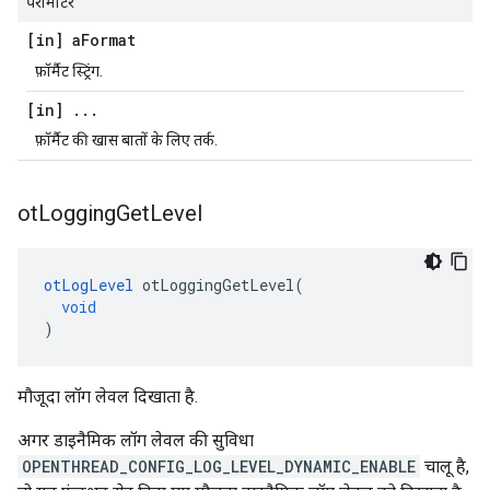
पैरामीटर
[in] a
Format
फ़ॉर्मैट स्ट्रिंग.
[in]
.
.
.
फ़ॉर्मैट की खास बातों के लिए तर्क.
ot
Logging
Get
Level
otLogLevel
 otLoggingGetLevel
(
void
)
मौजूदा लॉग लेवल दिखाता है.
अगर डाइनैमिक लॉग लेवल की सुविधा
OPENTHREAD_CONFIG_LOG_LEVEL_DYNAMIC_ENABLE
चालू है,