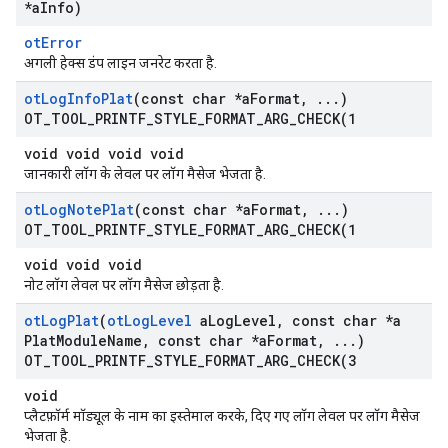
*a
Info)
otError
अगली हेक्स डंप लाइन जनरेट करता है.
ot
Log
Info
Plat
(const char *a
Format
,
.
.
.
)
OT_TOOL_PRINTF_STYLE_FORMAT_ARG_CHECK(
1
void void void void
जानकारी लॉग के लेवल पर लॉग मैसेज भेजता है.
ot
Log
Note
Plat
(const char *a
Format
,
.
.
.
)
OT_TOOL_PRINTF_STYLE_FORMAT_ARG_CHECK(
1
void void void
नोट लॉग लेवल पर लॉग मैसेज छोड़ता है.
ot
Log
Plat
(
ot
Log
Level
a
Log
Level
,
const char *a
Plat
Module
Name
,
const char *a
Format
,
.
.
.
)
OT_TOOL_PRINTF_STYLE_FORMAT_ARG_CHECK(
3
void
प्लैटफ़ॉर्म मॉड्यूल के नाम का इस्तेमाल करके, दिए गए लॉग लेवल पर लॉग मैसेज
भेजता है.