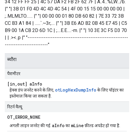
34 12 FF FF 25 | 4C 57 DA F2 FB 2F 62 7F | A..4...%LW.../b.
|" "| 3B 01 F0 4D 4C 4D 4C 54 | 4F 00 15 15 00 00 00 00 |
;..MLMLTO....... |" "| 00 00 00 01 80 DB 60 82 | 7E 33 72 3B
CC B3 A1 84 | ......`.~3r;.... |" "| 3B E6 AD B2 0B 45 E7 45 | C5
B9 00 1A CB 2D 6D 1C | ;....E.E.....-m. |" "| 10 3E 3C F5 D3 70
| | .><..p |" "--------------------------------------------------------
------------------------"
ब्यौरा
पैरामीटर
[in
,
out] a
Info
otLogHexDumpInfo
हेक्स डंप जनरेट करने के लिए,
के लिए पॉइंटर का
इस्तेमाल किया जा सकता है.
रिटर्न वैल्यू
OT
_
ERROR
_
NONE
aInfo
mLine
अगली लाइन जनरेट की गई.
का
फ़ील्ड अपडेट हो गया है.