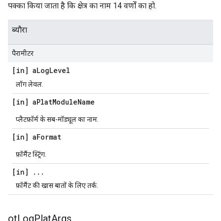
पक्का किया जाता है कि क्षेत्र का नाम 14 वर्णों का हो.
ब्यौरा
पैरामीटर
[in] a
Log
Level
लॉग लेवल.
[in] a
Plat
Module
Name
प्लैटफ़ॉर्म के सब-मॉड्यूल का नाम.
[in] a
Format
फ़ॉर्मैट स्ट्रिंग.
[in]
.
.
.
फ़ॉर्मैट की खास बातों के लिए तर्क.
ot
Log
Plat
Args