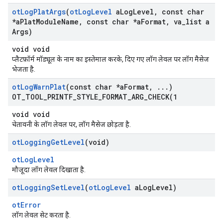
ot
Log
Plat
Args
(
ot
Log
Level
a
Log
Level
,
const char
*a
Plat
Module
Name
,
const char *a
Format
,
va
_
list a
Args)
void void
प्लैटफ़ॉर्म मॉड्यूल के नाम का इस्तेमाल करके, दिए गए लॉग लेवल पर लॉग मैसेज
भेजता है.
ot
Log
Warn
Plat
(const char *a
Format
,
.
.
.
)
OT_TOOL_PRINTF_STYLE_FORMAT_ARG_CHECK(
1
void void
चेतावनी के लॉग लेवल पर, लॉग मैसेज छोड़ता है.
ot
Logging
Get
Level
(void)
otLogLevel
मौजूदा लॉग लेवल दिखाता है.
ot
Logging
Set
Level
(
ot
Log
Level
a
Log
Level)
otError
लॉग लेवल सेट करता है.