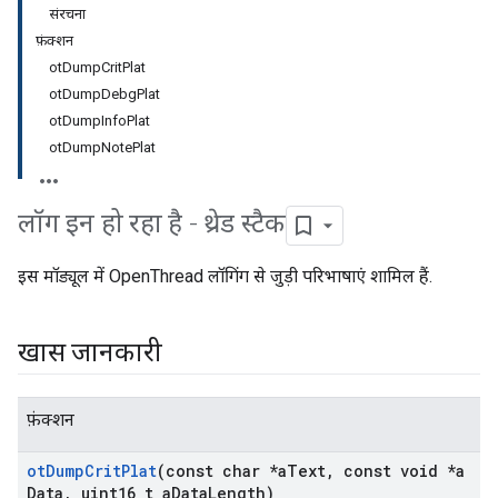
संरचना
फ़ंक्शन
otDumpCritPlat
otDumpDebgPlat
otDumpInfoPlat
otDumpNotePlat
लॉग इन हो रहा है - थ्रेड स्टैक
इस मॉड्यूल में OpenThread लॉगिंग से जुड़ी परिभाषाएं शामिल हैं.
खास जानकारी
फ़ंक्शन
ot
Dump
Crit
Plat
(const char *a
Text
,
const void *a
Data
,
uint16
_
t a
Data
Length)