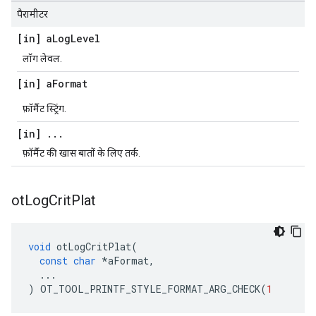
पैरामीटर
[in] a
Log
Level
लॉग लेवल.
[in] a
Format
फ़ॉर्मैट स्ट्रिंग.
[in]
.
.
.
फ़ॉर्मैट की खास बातों के लिए तर्क.
ot
Log
Crit
Plat
void
 otLogCritPlat
(
const
char
*
aFormat
,
...
)
 OT_TOOL_PRINTF_STYLE_FORMAT_ARG_CHECK
(
1