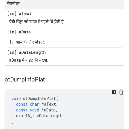
पैरामीटर
[in] a
Text
ऐसी स्ट्रिंग जो बाइट से पहले प्रिंट होती है.
[in] a
Data
डेटा बफ़र के लिए पॉइंटर.
[in] a
Data
Length
aData
में बाइट की संख्या.
ot
Dump
Info
Plat
void
 otDumpInfoPlat
(
const
char
*
aText
,
const
void
*
aData
,
  uint16_t aDataLength
)