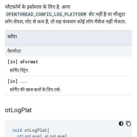
प्लैटफ़ॉर्म के इस्तेमाल के लिए है. अगर
OPENTHREAD_CONFIG_LOG_PLATFORM
सेट नहीं है या मौजूदा
लॉग लेवल, नोट से कम है, तो यह फ़ंक्शन कोई लॉग मैसेज नहीं भेजता.
ब्यौरा
पैरामीटर
[in] a
Format
फ़ॉर्मैट स्ट्रिंग.
[in]
.
.
.
फ़ॉर्मैट की खास बातों के लिए तर्क.
ot
Log
Plat
void
 otLogPlat
(
otLogLevel
 aLogLevel
,