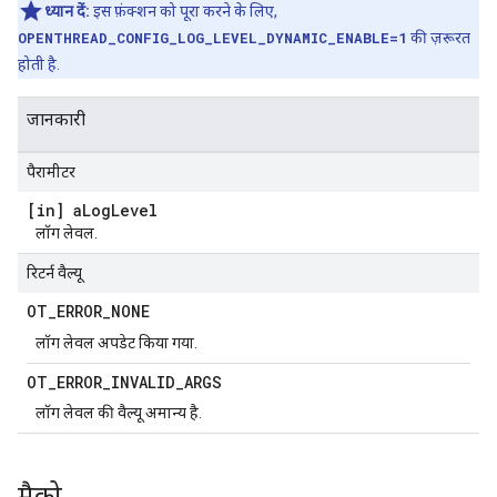
ध्यान दें:
इस फ़ंक्शन को पूरा करने के लिए,
OPENTHREAD_CONFIG_LOG_LEVEL_DYNAMIC_ENABLE=1
की ज़रूरत
होती है.
जानकारी
पैरामीटर
[in] a
Log
Level
लॉग लेवल.
रिटर्न वैल्यू
OT
_
ERROR
_
NONE
लॉग लेवल अपडेट किया गया.
OT
_
ERROR
_
INVALID
_
ARGS
लॉग लेवल की वैल्यू अमान्य है.
मैक्रो