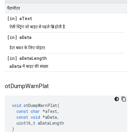
पैरामीटर
[in] a
Text
ऐसी स्ट्रिंग जो बाइट से पहले प्रिंट होती है.
[in] a
Data
डेटा बफ़र के लिए पॉइंटर.
[in] a
Data
Length
aData
में बाइट की संख्या.
ot
Dump
Warn
Plat
void
 otDumpWarnPlat
(
const
char
*
aText
,
const
void
*
aData
,
  uint16_t aDataLength
)