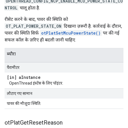
OPENTHREAD_CONFIG_NCP_ENABLE_MCU_POWER_STATE_CO
NTROL
चालू होता है.
रीसेट करने के बाद, पावर की स्थिति को
OT_PLAT_POWER_STATE_ON
दिखाना ज़रूरी है. कार्रवाई के दौरान,
पावर की स्थिति सिर्फ़
otPlatSetMcuPowerState()
पर की गई
सफल कॉल के ज़रिए ही बदली जानी चाहिए.
ब्यौरा
पैरामीटर
[in] a
Instance
OpenThread इंस्टेंस के लिए पॉइंटर.
लौटाए गए सामान
पावर की मौजूदा स्थिति.
ot
Plat
Get
Reset
Reason