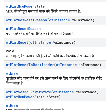
otPlatMcuPowerState
MCU की मौजूदा मनचाही पावर की स्थिति का पता लगाता है.
ot
Plat
Get
Reset
Reason
(
ot
Instance
*a
Instance)
otPlatResetReason
यह पिछले प्लैटफ़ॉर्म को रीसेट करने की वजह दिखाता है.
ot
Plat
Reset
(
ot
Instance
*a
Instance)
void
अगर यह सुविधा काम करती है, तो प्लैटफ़ॉर्म पर सॉफ़्टवेयर रीसेट करता है.
ot
Plat
Reset
To
Bootloader
(
ot
Instance
*a
Instance)
otError
बूटलोडर मोड चालू होने पर, इसे लॉन्च करने के लिए प्लैटफ़ॉर्म पर हार्डवेयर रीसेट
किया जाता है.
ot
Plat
Set
Mcu
Power
State
(
ot
Instance
*a
Instance
,
ot
Plat
Mcu
Power
State
a
State)
otError