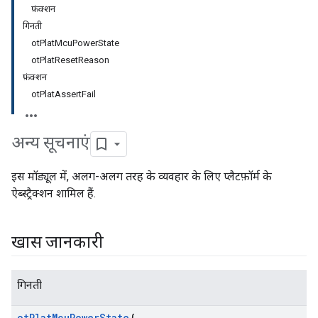
फ़ंक्शन
गिनती
otPlatMcuPowerState
otPlatResetReason
फ़ंक्शन
otPlatAssertFail
अन्य सूचनाएं
इस मॉड्यूल में, अलग-अलग तरह के व्यवहार के लिए प्लैटफ़ॉर्म के
ऐब्स्ट्रैक्शन शामिल हैं.
खास जानकारी
गिनती
ot
Plat
Mcu
Power
State
{