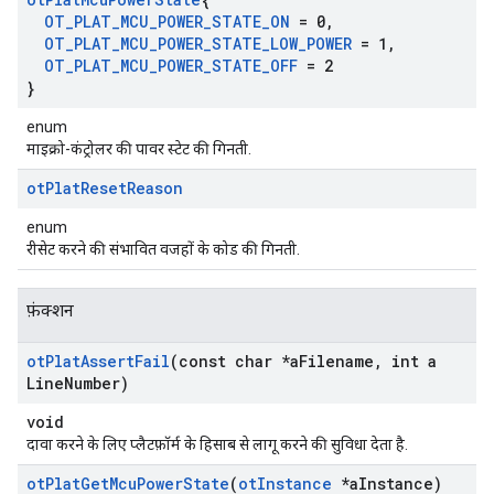
OT
_
PLAT
_
MCU
_
POWER
_
STATE
_
ON
= 0
,
OT
_
PLAT
_
MCU
_
POWER
_
STATE
_
LOW
_
POWER
= 1
,
OT
_
PLAT
_
MCU
_
POWER
_
STATE
_
OFF
= 2
}
enum
माइक्रो-कंट्रोलर की पावर स्टेट की गिनती.
ot
Plat
Reset
Reason
enum
रीसेट करने की संभावित वजहों के कोड की गिनती.
फ़ंक्शन
ot
Plat
Assert
Fail
(const char *a
Filename
,
int a
Line
Number)
void
दावा करने के लिए प्लैटफ़ॉर्म के हिसाब से लागू करने की सुविधा देता है.
ot
Plat
Get
Mcu
Power
State
(
ot
Instance
*a
Instance)