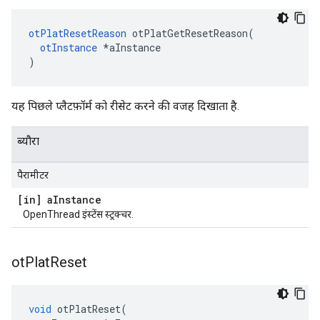
otPlatResetReason
 otPlatGetResetReason
(
otInstance
*
aInstance
)
यह पिछले प्लैटफ़ॉर्म को रीसेट करने की वजह दिखाता है.
ब्यौरा
पैरामीटर
[in] a
Instance
OpenThread इंस्टेंस स्ट्रक्चर.
ot
Plat
Reset
void
 otPlatReset
(