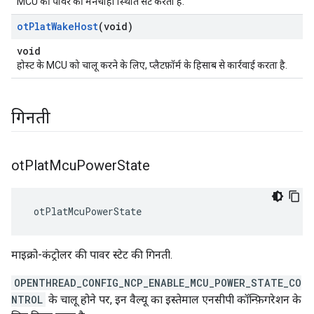
MCU की पावर की मनचाही स्थिति सेट करता है.
ot
Plat
Wake
Host
(void)
void
होस्ट के MCU को चालू करने के लिए, प्लैटफ़ॉर्म के हिसाब से कार्रवाई करता है.
गिनती
ot
Plat
Mcu
Power
State
 otPlatMcuPowerState
माइक्रो-कंट्रोलर की पावर स्टेट की गिनती.
OPENTHREAD_CONFIG_NCP_ENABLE_MCU_POWER_STATE_CO
NTROL
के चालू होने पर, इन वैल्यू का इस्तेमाल एनसीपी कॉन्फ़िगरेशन के