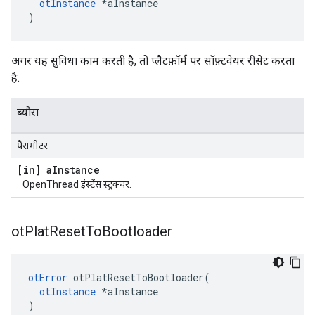
otInstance
*
aInstance
)
अगर यह सुविधा काम करती है, तो प्लैटफ़ॉर्म पर सॉफ़्टवेयर रीसेट करता
है.
ब्यौरा
पैरामीटर
[in] a
Instance
OpenThread इंस्टेंस स्ट्रक्चर.
ot
Plat
Reset
To
Bootloader
otError
 otPlatResetToBootloader
(
otInstance
*
aInstance
)