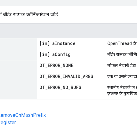
ं बॉर्डर राऊटर कॉन्फ़िगरेशन जोड़ें.
[in] a
Instance
OpenThread इंस्टे
[in] a
Config
बॉर्डर राऊटर कॉन्फ
OT
_
ERROR
_
NONE
लोकल नेटवर्क डेटा 
OT
_
ERROR
_
INVALID
_
ARGS
एक या उससे ज़्यादा
OT
_
ERROR
_
NO
_
BUFS
स्थानीय नेटवर्क के 
ज़रूरत के मुताबिक
rRemoveOnMashPrefix
egister