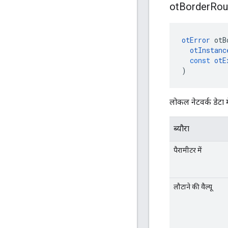
ot
Border
Rou
otError
 otB
otInstanc
const
otE
)
लोकल नेटवर्क डेटा मे
ब्यौरा
पैरामीटर में
लौटाने की वैल्यू