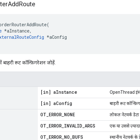
ter
Add
Route
orderRouterAddRoute
(
e
*
aInstance
,
xternalRouteConfig
*
aConfig
ं बाहरी रूट कॉन्फ़िगरेशन जोड़ें.
[in] a
Instance
OpenThread इंस्टे
[in] a
Config
बाहरी रूट कॉन्फ़िग
OT
_
ERROR
_
NONE
लोकल नेटवर्क डेटा 
OT
_
ERROR
_
INVALID
_
ARGS
एक या उससे ज़्यादा
OT
_
ERROR
_
NO
_
BUFS
स्थानीय नेटवर्क के 