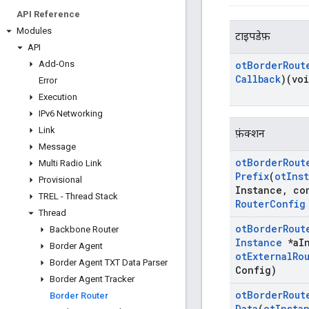
API Reference
Modules
टाइपडेफ़
API
Add-Ons
ot
Border
Rout
Callback
)(vo
Error
Execution
IPv6 Networking
Link
फ़ंक्शन
Message
ot
Border
Rout
Multi Radio Link
Prefix
(
ot
Ins
Provisional
Instance
,
co
TREL - Thread Stack
Router
Config
Thread
ot
Border
Rout
Backbone Router
Instance
*a
I
Border Agent
ot
External
Ro
Border Agent TXT Data Parser
Config)
Border Agent Tracker
ot
Border
Rout
Border Router
Data
(
ot
Insta