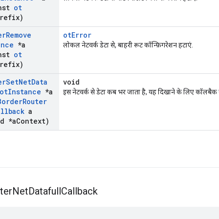
nst
ot
refix)
er
Remove
otError
ance
*a
लोकल नेटवर्क डेटा से, बाहरी रूट कॉन्फ़िगरेशन हटाएं.
nst
ot
refix)
er
Set
Net
Data
void
ot
Instance
*a
इस नेटवर्क से डेटा कब भर जाता है, यह दिखाने के लिए कॉलबैक 
Border
Router
allback
a
d *a
Context)
ter
Net
Datafull
Callback