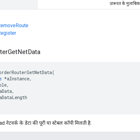
ज़रूरत के मुताबिक
rRemoveRoute
egister
ter
Get
Net
Data
orderRouterGetNetData
(
e
*
aInstance
,
ble
,
aData
,
aDataLength
 नेटवर्क के डेटा की पूरी या स्टेबल कॉपी मिलती है.