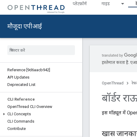
प्‍लेटफ़ॉर्म
गाइड
र
मौजूदा एपीआई
इस्तेमाल करता है. एआई 
Reference [9d6aacb942]
API Updates
OpenThread
रेफ़
Deprecated List
बॉर्डर रा
CLI Reference
Open
Thread CLI Overview
इस मॉड्यूल में Ope
CLI Concepts
CLI Commands
Contribute
खास जानका