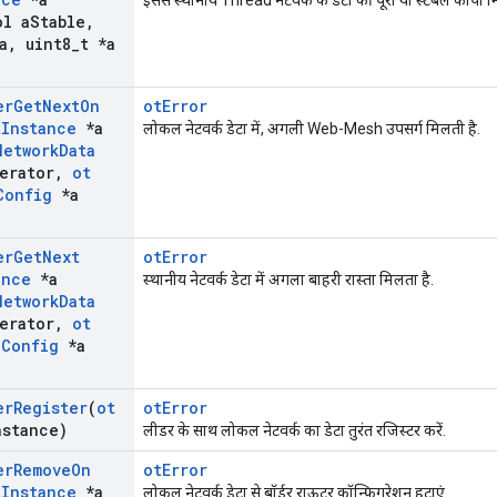
इससे स्थानीय Thread नेटवर्क के डेटा की पूरी या स्टेबल कॉपी म
l a
Stable
,
a
,
uint8
_
t *a
er
Get
Next
On
otError
t
Instance
*a
लोकल नेटवर्क डेटा में, अगली Web-Mesh उपसर्ग मिलती है.
Network
Data
erator
,
ot
Config
*a
er
Get
Next
otError
ance
*a
स्थानीय नेटवर्क डेटा में अगला बाहरी रास्ता मिलता है.
Network
Data
erator
,
ot
e
Config
*a
er
Register
(
ot
otError
nstance)
लीडर के साथ लोकल नेटवर्क का डेटा तुरंत रजिस्टर करें.
er
Remove
On
otError
t
Instance
*a
लोकल नेटवर्क डेटा से बॉर्डर राऊटर कॉन्फ़िगरेशन हटाएं.