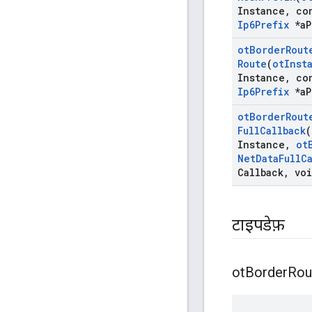
Instance
,
co
Ip6Prefix
*a
P
ot
Border
Rout
Route
(
ot
Inst
Instance
,
co
Ip6Prefix
*a
P
ot
Border
Rout
Full
Callback
(
Instance
,
ot
Net
Data
Full
C
Callback
,
voi
टाइपडेफ़
ot
Border
Rou