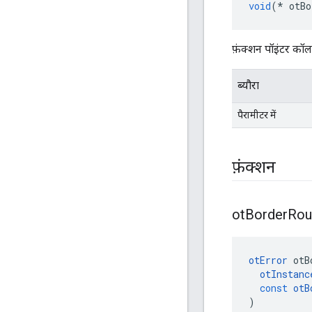
void
(*
 otBo
फ़ंक्शन पॉइंटर कॉल
ब्यौरा
पैरामीटर में
फ़ंक्शन
ot
Border
Rou
otError
 otB
otInstanc
const
otB
)