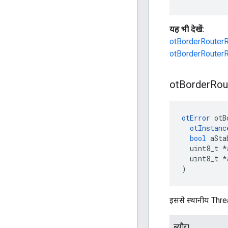
यह भी देखें:
otBorderRoute
otBorderRouterR
ot
Border
Rou
otError
 otB
otInstanc
bool
 aSta
  uint8_t 
*
  uint8_t 
*
)
इससे स्थानीय Thread
ब्यौरा