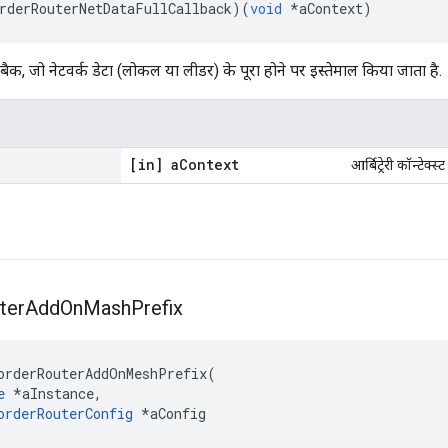
rderRouterNetDataFullCallback
)(
void
*
aContext
)
बैक, जो नेटवर्क डेटा (लोकल या लीडर) के पूरा होने पर इस्तेमाल किया जाता है.
[in] a
Context
आर्बिट्रेरी कॉन्टेक
ter
Add
On
Mash
Prefix
orderRouterAddOnMeshPrefix
(
e
*
aInstance
,
orderRouterConfig
*
aConfig