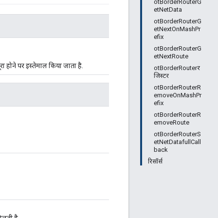
otBorderRouterG
etNetData
otBorderRouterG
etNextOnMashPr
efix
otBorderRouterG
etNextRoute
रा होने पर इस्तेमाल किया जाता है.
otBorderRouterर
जिस्टर
otBorderRouterR
emoveOnMashPr
efix
otBorderRouterR
emoveRoute
otBorderRouterS
etNetDatafullCall
back
रिसॉर्स