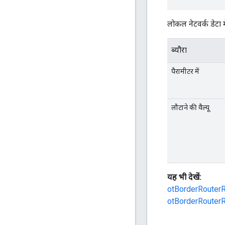
लोकल नेटवर्क डेटा मे
ब्यौरा
पैरामीटर में
लौटाने की वैल्यू
यह भी देखें:
otBorderRoute
otBorderRouterR