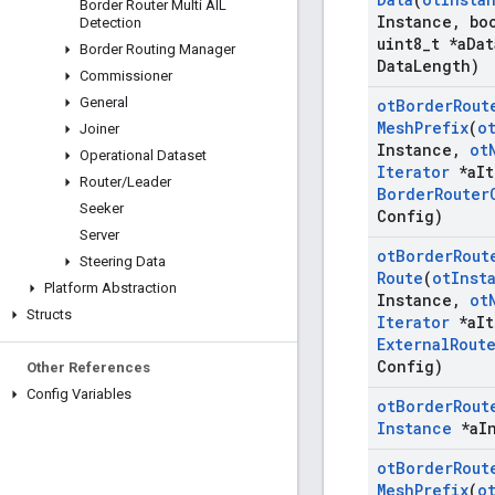
Border Router Multi AIL
Instance
,
boo
Detection
uint8
_
t *a
Dat
Border Routing Manager
Data
Length)
Commissioner
General
ot
Border
Rout
Mesh
Prefix
(
o
Joiner
Instance
,
ot
Operational Dataset
Iterator
*a
It
Router
/
Leader
Border
Router
Seeker
Config)
Server
ot
Border
Rout
Steering Data
Route
(
ot
Inst
Platform Abstraction
Instance
,
ot
Structs
Iterator
*a
It
External
Rout
Config)
Other References
Config Variables
ot
Border
Rout
Instance
*a
I
ot
Border
Rout
Mesh
Prefix
(
o