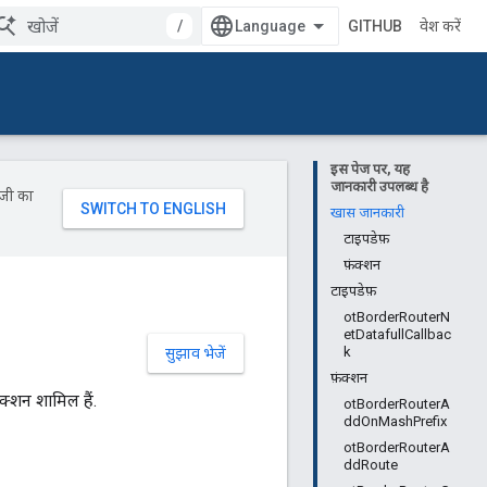
/
GITHUB
प्रवेश करें
इस पेज पर, यह
जानकारी उपलब्ध है
ॉजी का
खास जानकारी
टाइपडेफ़
फ़ंक्शन
टाइपडेफ़
otBorderRouterN
etDatafullCallbac
k
सुझाव भेजें
फ़ंक्शन
क्शन शामिल हैं.
otBorderRouterA
ddOnMashPrefix
otBorderRouterA
ddRoute