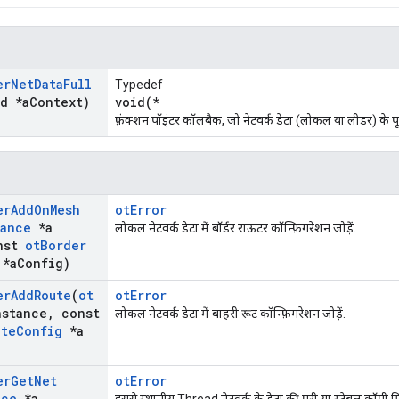
er
Net
Data
Full
Typedef
id *a
Context)
void(*
फ़ंक्शन पॉइंटर कॉलबैक, जो नेटवर्क डेटा (लोकल या लीडर) के पू
er
Add
On
Mesh
otError
tance
*a
लोकल नेटवर्क डेटा में बॉर्डर राऊटर कॉन्फ़िगरेशन जोड़ें.
nst
ot
Border
*a
Config)
er
Add
Route
(
ot
otError
nstance
,
const
लोकल नेटवर्क डेटा में बाहरी रूट कॉन्फ़िगरेशन जोड़ें.
ute
Config
*a
er
Get
Net
otError
nce
*a