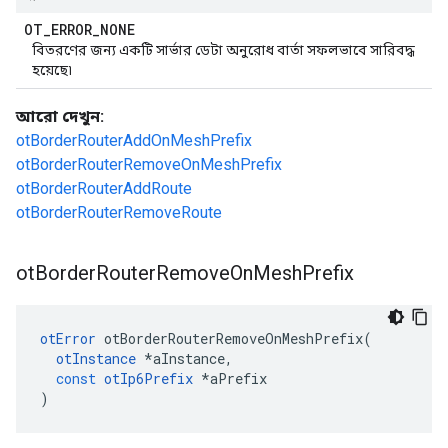
OT
_
ERROR
_
NONE
বিতরণের জন্য একটি সার্ভার ডেটা অনুরোধ বার্তা সফলভাবে সারিবদ্ধ
হয়েছে৷
আরো দেখুন:
otBorderRouterAddOnMeshPrefix
otBorderRouterRemoveOnMeshPrefix
otBorderRouterAddRoute
otBorderRouterRemoveRoute
ot
Border
Router
Remove
On
Mesh
Prefix
otError
 otBorderRouterRemoveOnMeshPrefix
(
otInstance
*
aInstance
,
const
otIp6Prefix
*
aPrefix
)