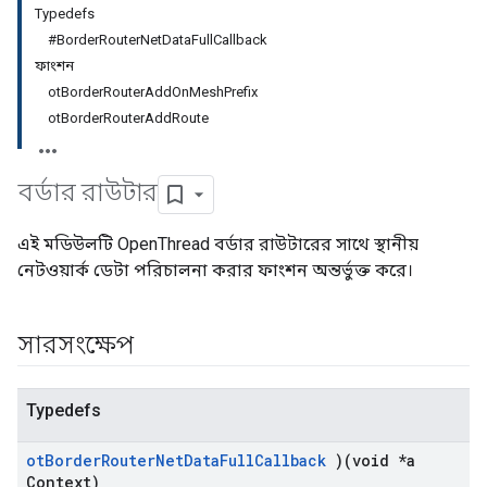
Typedefs
#BorderRouterNetDataFullCallback
ফাংশন
otBorderRouterAddOnMeshPrefix
otBorderRouterAddRoute
বর্ডার রাউটার
এই মডিউলটি OpenThread বর্ডার রাউটারের সাথে স্থানীয়
নেটওয়ার্ক ডেটা পরিচালনা করার ফাংশন অন্তর্ভুক্ত করে।
সারসংক্ষেপ
Typedefs
ot
Border
Router
Net
Data
Full
Callback
)(void *a
Context)