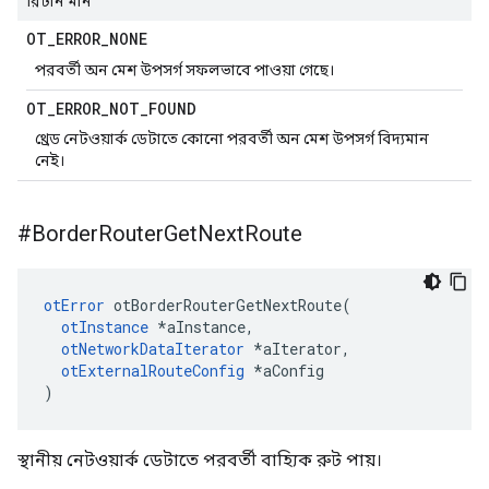
রিটার্ন মান
OT
_
ERROR
_
NONE
পরবর্তী অন মেশ উপসর্গ সফলভাবে পাওয়া গেছে।
OT
_
ERROR
_
NOT
_
FOUND
থ্রেড নেটওয়ার্ক ডেটাতে কোনো পরবর্তী অন মেশ উপসর্গ বিদ্যমান
নেই।
#Border
Router
Get
Next
Route
otError
 otBorderRouterGetNextRoute
(
otInstance
*
aInstance
,
otNetworkDataIterator
*
aIterator
,
otExternalRouteConfig
*
aConfig
)
স্থানীয় নেটওয়ার্ক ডেটাতে পরবর্তী বাহ্যিক রুট পায়।