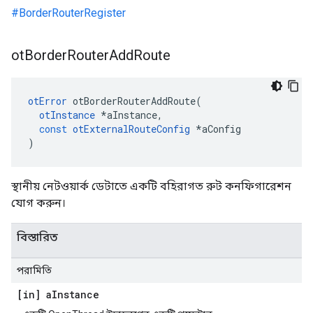
#BorderRouterRegister
ot
Border
Router
Add
Route
otError
 otBorderRouterAddRoute
(
otInstance
*
aInstance
,
const
otExternalRouteConfig
*
aConfig
)
স্থানীয় নেটওয়ার্ক ডেটাতে একটি বহিরাগত রুট কনফিগারেশন
যোগ করুন।
বিস্তারিত
পরামিতি
[in] a
Instance