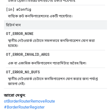
একটি OpenThread উদাহরণের একটি পয়েন্টার.
[in] a
Config
বাহ্যিক রুট কনফিগারেশনের একটি পয়েন্টার।
রিটার্ন মান
OT
_
ERROR
_
NONE
স্থানীয় নেটওয়ার্ক ডেটাতে সফলভাবে কনফিগারেশন যোগ করা
হয়েছে।
OT
_
ERROR
_
INVALID
_
ARGS
এক বা একাধিক কনফিগারেশন প্যারামিটার অবৈধ ছিল৷
OT
_
ERROR
_
NO
_
BUFS
স্থানীয় নেটওয়ার্ক ডেটাতে কনফিগারেশন যোগ করার জন্য পর্যাপ্ত
জায়গা নেই।
আরো দেখুন:
otBorderRouterRemoveRoute
#BorderRouterRegister