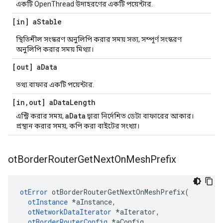
একটি OpenThread উদাহরণের একটি পয়েন্টার.
[in] a
Stable
স্থিতিশীল সংস্করণ অনুলিপি করার সময় সত্য, সম্পূর্ণ সংস্করণ
অনুলিপি করার সময় মিথ্যা।
[out] a
Data
তথ্য বাফার একটি পয়েন্টার.
[in
,
out] a
Data
Length
aData
এন্ট্রি করার সময়,
দ্বারা নির্দেশিত ডেটা বাফারের আকার।
প্রস্থান করার সময়, কপি করা বাইটের সংখ্যা।
ot
Border
Router
Get
Next
On
Mesh
Prefix
otError
 otBorderRouterGetNextOnMeshPrefix
(
otInstance
*
aInstance
,
otNetworkDataIterator
*
aIterator
,
otBorderRouterConfig
*
aConfig