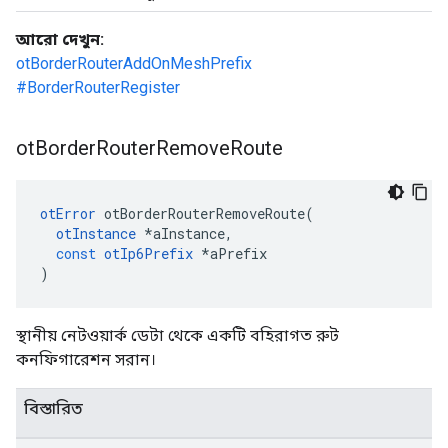
আরো দেখুন:
otBorderRouterAddOnMeshPrefix
#BorderRouterRegister
ot
Border
Router
Remove
Route
otError
 otBorderRouterRemoveRoute
(
otInstance
*
aInstance
,
const
otIp6Prefix
*
aPrefix
)
স্থানীয় নেটওয়ার্ক ডেটা থেকে একটি বহিরাগত রুট
কনফিগারেশন সরান।
বিস্তারিত