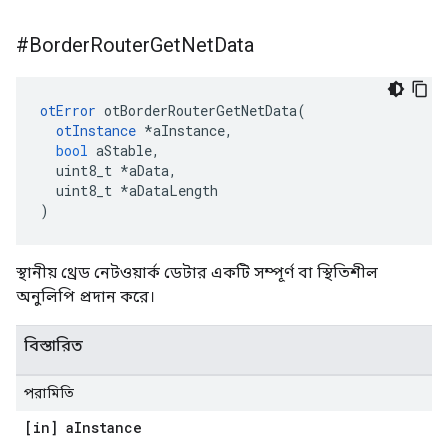
#Border
Router
Get
Net
Data
otError
 otBorderRouterGetNetData
(
otInstance
*
aInstance
,
bool
 aStable
,
  uint8_t 
*
aData
,
  uint8_t 
*
aDataLength
)
স্থানীয় থ্রেড নেটওয়ার্ক ডেটার একটি সম্পূর্ণ বা স্থিতিশীল
অনুলিপি প্রদান করে।
বিস্তারিত
পরামিতি
[in] a
Instance