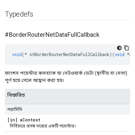
Typedefs
#Border
Router
Net
Data
Full
Callback
void
(*
 otBorderRouterNetDataFullCallback
)(
void
*
aC
ফাংশন পয়েন্টার কলব্যাক যা নেটওয়ার্ক ডেটা (স্থানীয় বা নেতা)
পূর্ণ হয়ে গেলে আহ্বান করা হয়।
বিস্তারিত
পরামিতি
[in] a
Context
নির্বিচারে প্রসঙ্গ তথ্যের একটি পয়েন্টার।