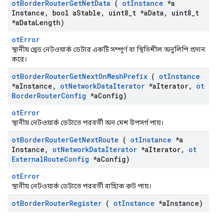
ot
Border
Router
Get
Net
Data
(
ot
Instance
*a
Instance
,
bool a
Stable
,
uint8
_
t *a
Data
,
uint8
_
t
*a
Data
Length)
otError
স্থানীয় থ্রেড নেটওয়ার্ক ডেটার একটি সম্পূর্ণ বা স্থিতিশীল অনুলিপি প্রদান
করে।
ot
Border
Router
Get
Next
On
Mesh
Prefix
(
ot
Instance
*a
Instance
,
ot
Network
Data
Iterator
*a
Iterator
,
ot
Border
Router
Config
*a
Config)
otError
স্থানীয় নেটওয়ার্ক ডেটাতে পরবর্তী অন মেশ উপসর্গ পায়।
ot
Border
Router
Get
Next
Route
(
ot
Instance
*a
Instance
,
ot
Network
Data
Iterator
*a
Iterator
,
ot
External
Route
Config
*a
Config)
otError
স্থানীয় নেটওয়ার্ক ডেটাতে পরবর্তী বাহ্যিক রুট পায়।
ot
Border
Router
Register
(
ot
Instance
*a
Instance)