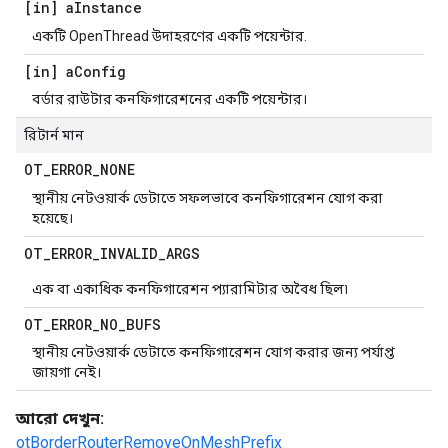
[in] a
Instance
একটি OpenThread উদাহরণের একটি পয়েন্টার.
[in] a
Config
বর্ডার রাউটার কনফিগারেশনের একটি পয়েন্টার।
রিটার্ন মান
OT
_
ERROR
_
NONE
স্থানীয় নেটওয়ার্ক ডেটাতে সফলভাবে কনফিগারেশন যোগ করা
হয়েছে।
OT
_
ERROR
_
INVALID
_
ARGS
এক বা একাধিক কনফিগারেশন প্যারামিটার অবৈধ ছিল৷
OT
_
ERROR
_
NO
_
BUFS
স্থানীয় নেটওয়ার্ক ডেটাতে কনফিগারেশন যোগ করার জন্য পর্যাপ্ত
জায়গা নেই।
আরো দেখুন:
otBorderRouterRemoveOnMeshPrefix