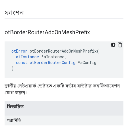
ফাংশন
ot
Border
Router
Add
On
Mesh
Prefix
otError
 otBorderRouterAddOnMeshPrefix
(
otInstance
*
aInstance
,
const
otBorderRouterConfig
*
aConfig
)
স্থানীয় নেটওয়ার্ক ডেটাতে একটি বর্ডার রাউটার কনফিগারেশন
যোগ করুন।
বিস্তারিত
পরামিতি