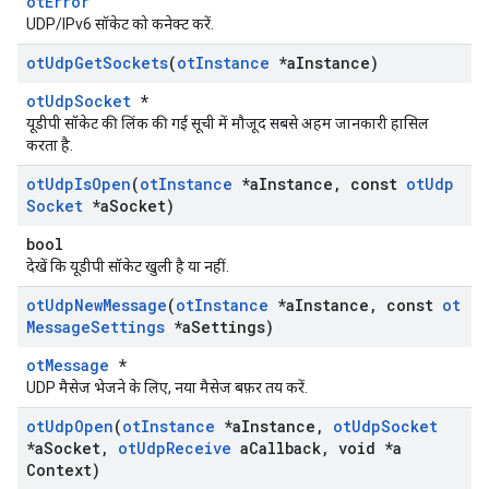
otError
UDP/IPv6 सॉकेट को कनेक्ट करें.
ot
Udp
Get
Sockets
(
ot
Instance
*a
Instance)
otUdpSocket
*
यूडीपी सॉकेट की लिंक की गई सूची में मौजूद सबसे अहम जानकारी हासिल
करता है.
ot
Udp
Is
Open
(
ot
Instance
*a
Instance
,
const
ot
Udp
Socket
*a
Socket)
bool
देखें कि यूडीपी सॉकेट खुली है या नहीं.
ot
Udp
New
Message
(
ot
Instance
*a
Instance
,
const
ot
Message
Settings
*a
Settings)
otMessage
*
UDP मैसेज भेजने के लिए, नया मैसेज बफ़र तय करें.
ot
Udp
Open
(
ot
Instance
*a
Instance
,
ot
Udp
Socket
*a
Socket
,
ot
Udp
Receive
a
Callback
,
void *a
Context)