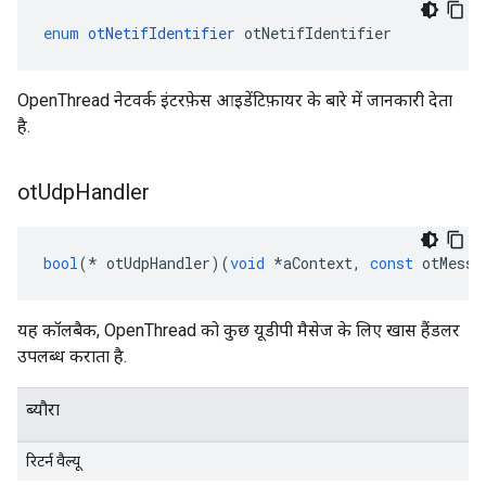
enum
otNetifIdentifier
 otNetifIdentifier
OpenThread नेटवर्क इंटरफ़ेस आइडेंटिफ़ायर के बारे में जानकारी देता
है.
ot
Udp
Handler
bool
(*
 otUdpHandler
)(
void
*
aContext
,
const
 otMessa
यह कॉलबैक, OpenThread को कुछ यूडीपी मैसेज के लिए खास हैंडलर
उपलब्ध कराता है.
ब्यौरा
रिटर्न वैल्यू