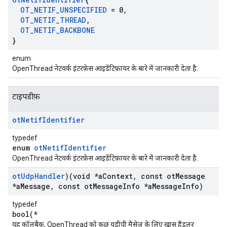
OT
_
NETIF
_
UNSPECIFIED
= 0
,
OT
_
NETIF
_
THREAD
,
OT
_
NETIF
_
BACKBONE
}
enum
OpenThread नेटवर्क इंटरफ़ेस आइडेंटिफ़ायर के बारे में जानकारी देता है.
टाइपडीफ़
ot
Netif
Identifier
typedef
enum
otNetifIdentifier
OpenThread नेटवर्क इंटरफ़ेस आइडेंटिफ़ायर के बारे में जानकारी देता है.
ot
Udp
Handler
)(void *a
Context
,
const ot
Message
*a
Message
,
const ot
Message
Info *a
Message
Info)
typedef
bool(*
यह कॉलबैक, OpenThread को कुछ यूडीपी मैसेज के लिए खास हैंडलर