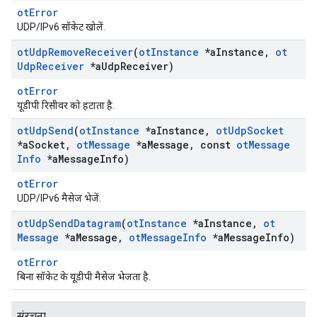
otError
UDP/IPv6 सॉकेट खोलें.
ot
Udp
Remove
Receiver
(
ot
Instance
*a
Instance
,
ot
Udp
Receiver
*a
Udp
Receiver)
otError
यूडीपी रिसीवर को हटाता है.
ot
Udp
Send
(
ot
Instance
*a
Instance
,
ot
Udp
Socket
*a
Socket
,
ot
Message
*a
Message
,
const
ot
Message
Info
*a
Message
Info)
otError
UDP/IPv6 मैसेज भेजें.
ot
Udp
Send
Datagram
(
ot
Instance
*a
Instance
,
ot
Message
*a
Message
,
ot
Message
Info
*a
Message
Info)
otError
बिना सॉकेट के यूडीपी मैसेज भेजता है.
संरचना