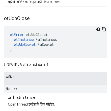
यूडीपी सॉकेट को बाइंड नहीं किया जा सका.
ot
Udp
Close
otError
 otUdpClose
(
otInstance
*
aInstance
,
otUdpSocket
*
aSocket
)
UDP/IPv6 सॉकेट को बंद करें.
ब्यौरा
पैरामीटर
[in] a
Instance
OpenThread इंस्टेंस के लिए पॉइंटर.