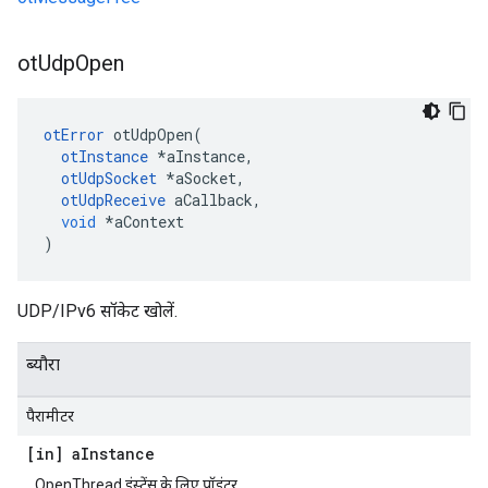
ot
Udp
Open
otError
 otUdpOpen
(
otInstance
*
aInstance
,
otUdpSocket
*
aSocket
,
otUdpReceive
 aCallback
,
void
*
aContext
)
UDP/IPv6 सॉकेट खोलें.
ब्यौरा
पैरामीटर
[in] a
Instance
OpenThread इंस्टेंस के लिए पॉइंटर.