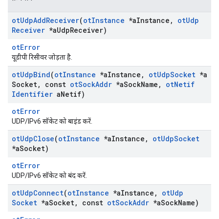
ot
Udp
Add
Receiver
(
ot
Instance
*a
Instance
,
ot
Udp
Receiver
*a
Udp
Receiver)
otError
यूडीपी रिसीवर जोड़ता है.
ot
Udp
Bind
(
ot
Instance
*a
Instance
,
ot
Udp
Socket
*a
Socket
,
const
ot
Sock
Addr
*a
Sock
Name
,
ot
Netif
Identifier
a
Netif)
otError
UDP/IPv6 सॉकेट को बाइंड करें.
ot
Udp
Close
(
ot
Instance
*a
Instance
,
ot
Udp
Socket
*a
Socket)
otError
UDP/IPv6 सॉकेट को बंद करें.
ot
Udp
Connect
(
ot
Instance
*a
Instance
,
ot
Udp
Socket
*a
Socket
,
const
ot
Sock
Addr
*a
Sock
Name)