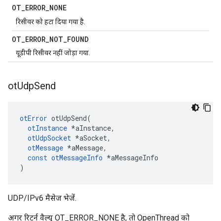
OT
_
ERROR
_
NONE
रिसीवर को हटा दिया गया है.
OT
_
ERROR
_
NOT
_
FOUND
यूडीपी रिसीवर नहीं जोड़ा गया.
ot
Udp
Send
otError
 otUdpSend
(
otInstance
*
aInstance
,
otUdpSocket
*
aSocket
,
otMessage
*
aMessage
,
const
otMessageInfo
*
aMessageInfo
)
UDP/IPv6 मैसेज भेजें.
अगर रिटर्न वैल्यू OT_ERROR_NONE है, तो OpenThread को