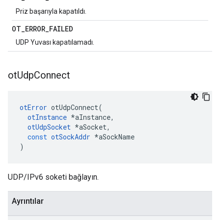
Priz başarıyla kapatıldı.
OT
_
ERROR
_
FAILED
UDP Yuvası kapatılamadı.
ot
Udp
Connect
otError
 otUdpConnect
(
otInstance
*
aInstance
,
otUdpSocket
*
aSocket
,
const
otSockAddr
*
aSockName
)
UDP/IPv6 soketi bağlayın.
Ayrıntılar