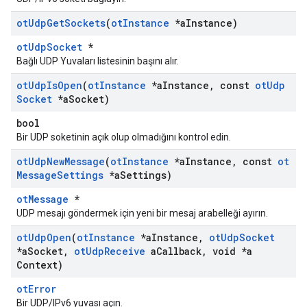
ot
Udp
Get
Sockets
(
ot
Instance
*a
Instance)
otUdpSocket
*
Bağlı UDP Yuvaları listesinin başını alır.
ot
Udp
Is
Open
(
ot
Instance
*a
Instance
,
const
ot
Udp
Socket
*a
Socket)
bool
Bir UDP soketinin açık olup olmadığını kontrol edin.
ot
Udp
New
Message
(
ot
Instance
*a
Instance
,
const
ot
Message
Settings
*a
Settings)
otMessage
*
UDP mesajı göndermek için yeni bir mesaj arabelleği ayırın.
ot
Udp
Open
(
ot
Instance
*a
Instance
,
ot
Udp
Socket
*a
Socket
,
ot
Udp
Receive
a
Callback
,
void *a
Context)
otError
Bir UDP/IPv6 yuvası açın.