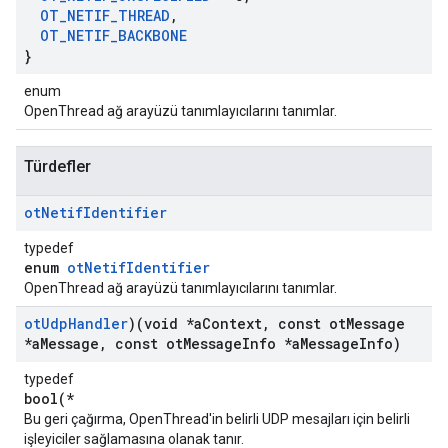
OT
_
NETIF
_
THREAD
,
OT
_
NETIF
_
BACKBONE
}
enum
OpenThread ağ arayüzü tanımlayıcılarını tanımlar.
Türdefler
ot
Netif
Identifier
typedef
enum
otNetifIdentifier
OpenThread ağ arayüzü tanımlayıcılarını tanımlar.
ot
Udp
Handler
)(void *a
Context
,
const ot
Message
*a
Message
,
const ot
Message
Info *a
Message
Info)
typedef
bool(*
Bu geri çağırma, OpenThread'in belirli UDP mesajları için belirli
işleyiciler sağlamasına olanak tanır.