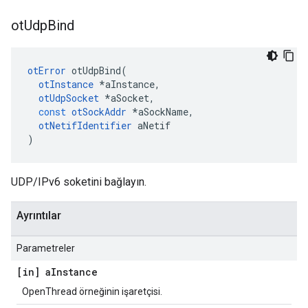
ot
Udp
Bind
otError
 otUdpBind
(
otInstance
*
aInstance
,
otUdpSocket
*
aSocket
,
const
otSockAddr
*
aSockName
,
otNetifIdentifier
 aNetif
)
UDP/IPv6 soketini bağlayın.
Ayrıntılar
Parametreler
[in] a
Instance
OpenThread örneğinin işaretçisi.