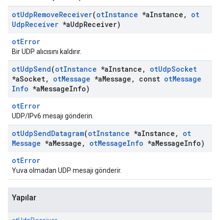
ot
Udp
Remove
Receiver
(
ot
Instance
*a
Instance
,
ot
Udp
Receiver
*a
Udp
Receiver)
otError
Bir UDP alıcısını kaldırır.
ot
Udp
Send
(
ot
Instance
*a
Instance
,
ot
Udp
Socket
*a
Socket
,
ot
Message
*a
Message
,
const
ot
Message
Info
*a
Message
Info)
otError
UDP/IPv6 mesajı gönderin.
ot
Udp
Send
Datagram
(
ot
Instance
*a
Instance
,
ot
Message
*a
Message
,
ot
Message
Info
*a
Message
Info)
otError
Yuva olmadan UDP mesajı gönderir.
Yapılar