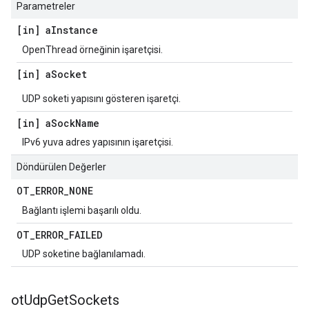
Parametreler
[in] a
Instance
OpenThread örneğinin işaretçisi.
[in] a
Socket
UDP soketi yapısını gösteren işaretçi.
[in] a
Sock
Name
IPv6 yuva adres yapısının işaretçisi.
Döndürülen Değerler
OT
_
ERROR
_
NONE
Bağlantı işlemi başarılı oldu.
OT
_
ERROR
_
FAILED
UDP soketine bağlanılamadı.
ot
Udp
Get
Sockets