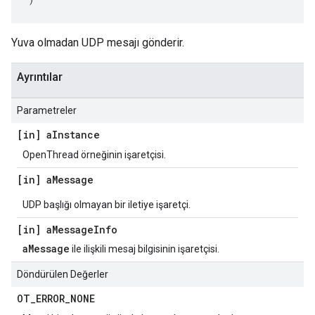
Yuva olmadan UDP mesajı gönderir.
Ayrıntılar
Parametreler
[in] a
Instance
OpenThread örneğinin işaretçisi.
[in] a
Message
UDP başlığı olmayan bir iletiye işaretçi.
[in] a
Message
Info
aMessage
ile ilişkili mesaj bilgisinin işaretçisi.
Döndürülen Değerler
OT
_
ERROR
_
NONE