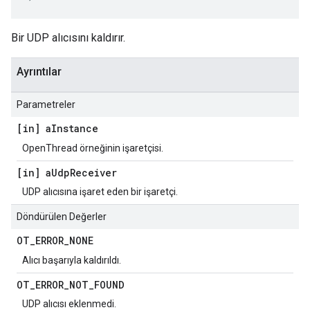
Bir UDP alıcısını kaldırır.
Ayrıntılar
Parametreler
[in] a
Instance
OpenThread örneğinin işaretçisi.
[in] a
Udp
Receiver
UDP alıcısına işaret eden bir işaretçi.
Döndürülen Değerler
OT
_
ERROR
_
NONE
Alıcı başarıyla kaldırıldı.
OT
_
ERROR
_
NOT
_
FOUND
UDP alıcısı eklenmedi.