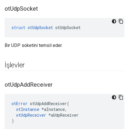
ot
Udp
Socket
struct
otUdpSocket
 otUdpSocket
Bir UDP soketini temsil eder.
İşlevler
ot
Udp
Add
Receiver
otError
 otUdpAddReceiver
(
otInstance
*
aInstance
,
otUdpReceiver
*
aUdpReceiver
)