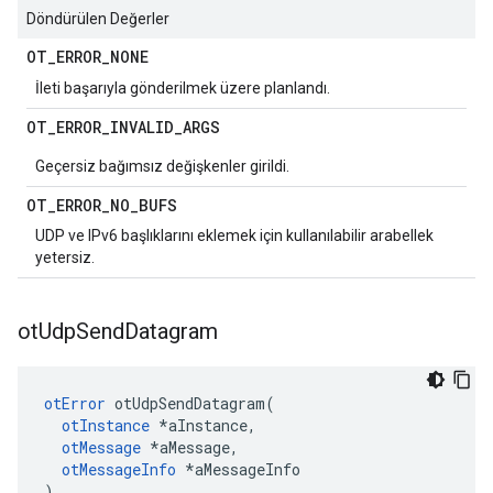
Döndürülen Değerler
OT
_
ERROR
_
NONE
İleti başarıyla gönderilmek üzere planlandı.
OT
_
ERROR
_
INVALID
_
ARGS
Geçersiz bağımsız değişkenler girildi.
OT
_
ERROR
_
NO
_
BUFS
UDP ve IPv6 başlıklarını eklemek için kullanılabilir arabellek
yetersiz.
ot
Udp
Send
Datagram
otError
 otUdpSendDatagram
(
otInstance
*
aInstance
,
otMessage
*
aMessage
,
otMessageInfo
*
aMessageInfo
)