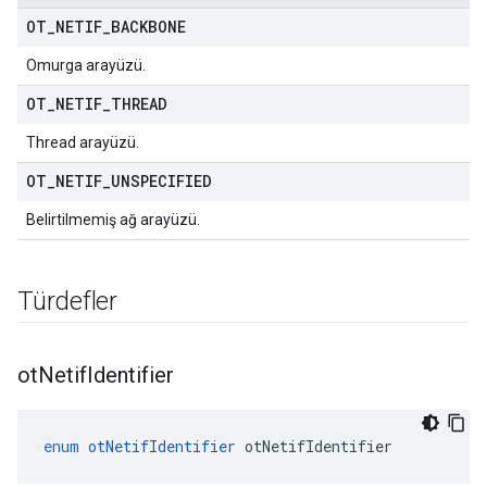
OT
_
NETIF
_
BACKBONE
Omurga arayüzü.
OT
_
NETIF
_
THREAD
Thread arayüzü.
OT
_
NETIF
_
UNSPECIFIED
Belirtilmemiş ağ arayüzü.
Türdefler
ot
Netif
Identifier
enum
otNetifIdentifier
 otNetifIdentifier