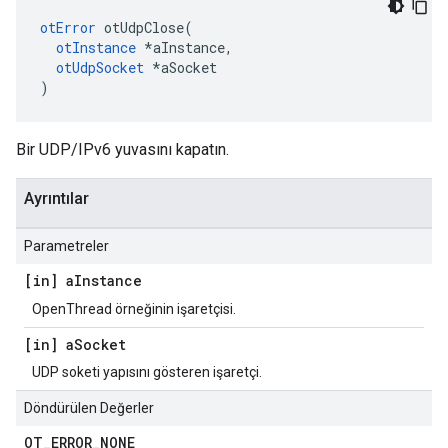
otError
 otUdpClose
(
otInstance
*
aInstance
,
otUdpSocket
*
aSocket
)
Bir UDP/IPv6 yuvasını kapatın.
Ayrıntılar
Parametreler
[in] a
Instance
OpenThread örneğinin işaretçisi.
[in] a
Socket
UDP soketi yapısını gösteren işaretçi.
Döndürülen Değerler
OT
_
ERROR
_
NONE