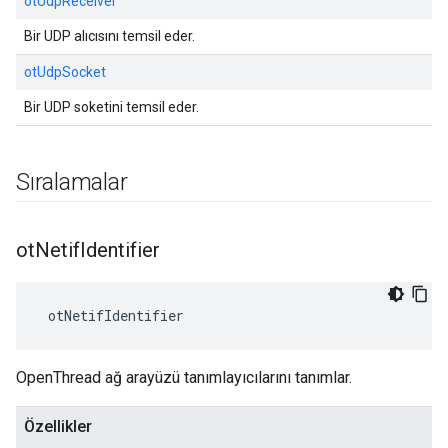
otUdpReceiver
Bir UDP alıcısını temsil eder.
otUdpSocket
Bir UDP soketini temsil eder.
Sıralamalar
ot
Netif
Identifier
 otNetifIdentifier
OpenThread ağ arayüzü tanımlayıcılarını tanımlar.
Özellikler