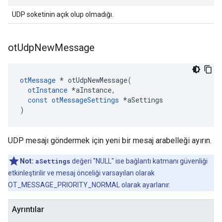
UDP soketinin açık olup olmadığı.
ot
Udp
New
Message
otMessage
*
 otUdpNewMessage
(
otInstance
*
aInstance
,
const
otMessageSettings
*
aSettings
)
UDP mesajı göndermek için yeni bir mesaj arabelleği ayırın.
Not:
aSettings
değeri "NULL" ise bağlantı katmanı güvenliği
etkinleştirilir ve mesaj önceliği varsayılan olarak
OT_MESSAGE_PRIORITY_NORMAL olarak ayarlanır.
Ayrıntılar