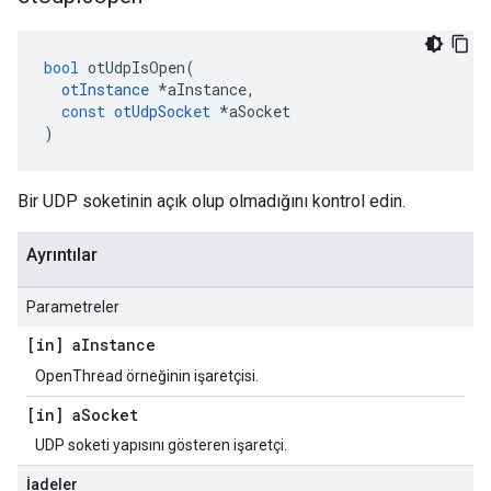
bool
 otUdpIsOpen
(
otInstance
*
aInstance
,
const
otUdpSocket
*
aSocket
)
Bir UDP soketinin açık olup olmadığını kontrol edin.
Ayrıntılar
Parametreler
[in] a
Instance
OpenThread örneğinin işaretçisi.
[in] a
Socket
UDP soketi yapısını gösteren işaretçi.
İadeler