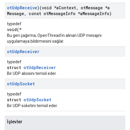
ot
Udp
Receive
)(void *a
Context
,
ot
Message *a
Message
,
const ot
Message
Info *a
Message
Info)
typedef
void(*
Bu geri çağırma, OpenThread'in alınan UDP mesajını
uygulamaya bildirmesini sağlar.
ot
Udp
Receiver
typedef
struct
otUdpReceiver
Bir UDP alıcısını temsil eder.
ot
Udp
Socket
typedef
struct
otUdpSocket
Bir UDP soketini temsil eder.
İşlevler