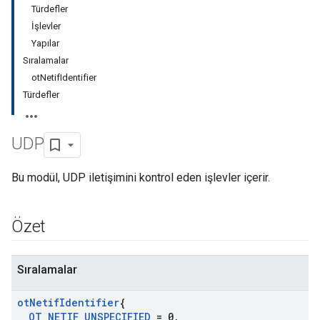
Türdefler
İşlevler
Yapılar
Sıralamalar
otNetifIdentifier
Türdefler
UDP
Bu modül, UDP iletişimini kontrol eden işlevler içerir.
Özet
Sıralamalar
ot
Netif
Identifier
{
OT
_
NETIF
_
UNSPECIFIED
= 0
,