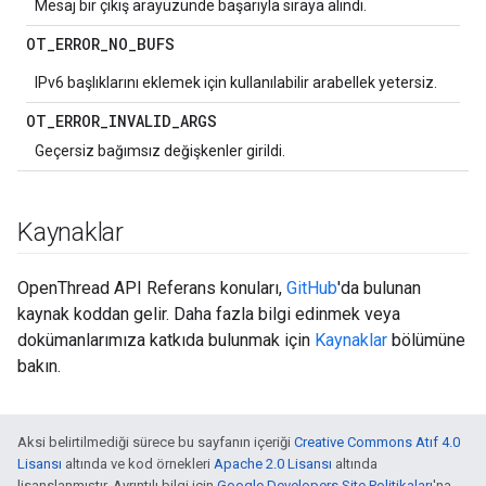
Mesaj bir çıkış arayüzünde başarıyla sıraya alındı.
OT
_
ERROR
_
NO
_
BUFS
IPv6 başlıklarını eklemek için kullanılabilir arabellek yetersiz.
OT
_
ERROR
_
INVALID
_
ARGS
Geçersiz bağımsız değişkenler girildi.
Kaynaklar
OpenThread API Referans konuları,
GitHub
'da bulunan
kaynak koddan gelir. Daha fazla bilgi edinmek veya
dokümanlarımıza katkıda bulunmak için
Kaynaklar
bölümüne
bakın.
Aksi belirtilmediği sürece bu sayfanın içeriği
Creative Commons Atıf 4.0
Lisansı
altında ve kod örnekleri
Apache 2.0 Lisansı
altında
lisanslanmıştır. Ayrıntılı bilgi için
Google Developers Site Politikaları
'na