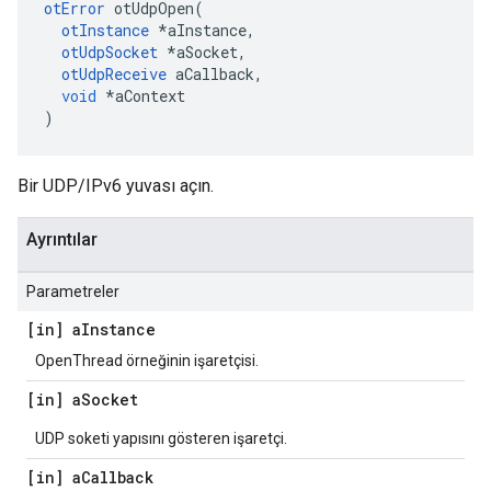
otError
 otUdpOpen
(
otInstance
*
aInstance
,
otUdpSocket
*
aSocket
,
otUdpReceive
 aCallback
,
void
*
aContext
)
Bir UDP/IPv6 yuvası açın.
Ayrıntılar
Parametreler
[in] a
Instance
OpenThread örneğinin işaretçisi.
[in] a
Socket
UDP soketi yapısını gösteren işaretçi.
[in] a
Callback