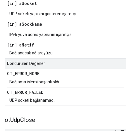
[in] a
Socket
UDP soketi yapısını gösteren işaretçi.
[in] a
Sock
Name
IPv6 yuva adres yapısının işaretçisi.
[in] a
Netif
Bağlanacak ağ arayüzü.
Döndürülen Değerler
OT
_
ERROR
_
NONE
Bağlama işlemi başarılı oldu.
OT
_
ERROR
_
FAILED
UDP soketi bağlanamadı.
ot
Udp
Close