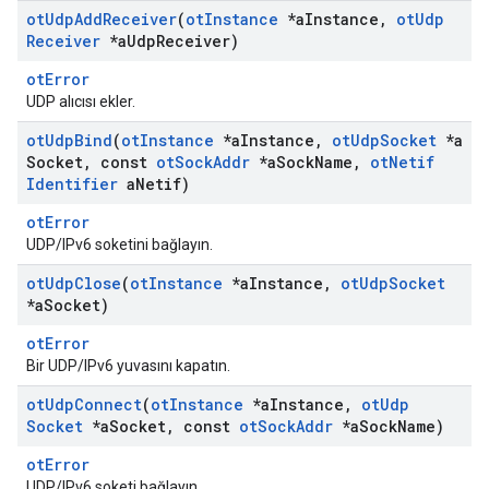
ot
Udp
Add
Receiver
(
ot
Instance
*a
Instance
,
ot
Udp
Receiver
*a
Udp
Receiver)
otError
UDP alıcısı ekler.
ot
Udp
Bind
(
ot
Instance
*a
Instance
,
ot
Udp
Socket
*a
Socket
,
const
ot
Sock
Addr
*a
Sock
Name
,
ot
Netif
Identifier
a
Netif)
otError
UDP/IPv6 soketini bağlayın.
ot
Udp
Close
(
ot
Instance
*a
Instance
,
ot
Udp
Socket
*a
Socket)
otError
Bir UDP/IPv6 yuvasını kapatın.
ot
Udp
Connect
(
ot
Instance
*a
Instance
,
ot
Udp
Socket
*a
Socket
,
const
ot
Sock
Addr
*a
Sock
Name)
otError
UDP/IPv6 soketi bağlayın.