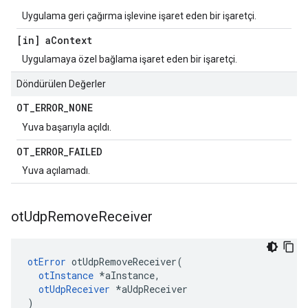
Uygulama geri çağırma işlevine işaret eden bir işaretçi.
[in] a
Context
Uygulamaya özel bağlama işaret eden bir işaretçi.
Döndürülen Değerler
OT
_
ERROR
_
NONE
Yuva başarıyla açıldı.
OT
_
ERROR
_
FAILED
Yuva açılamadı.
ot
Udp
Remove
Receiver
otError
 otUdpRemoveReceiver
(
otInstance
*
aInstance
,
otUdpReceiver
*
aUdpReceiver
)