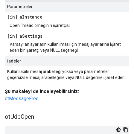
Parametreler
[in] a
Instance
OpenThread örneğinin işaretçisi.
[in] a
Settings
Varsayılan ayarların kullanılması için mesaj ayarlarına işaret
eden bir işaretçi veya NULL seçeneği.
İadeler
Kullanılabilir mesaj arabelleği yoksa veya parametreler
geçersizse mesaj arabelleğine veya NULL değerine işaret eder.
Şu makaleyi de inceleyebilirsiniz:
otMessageFree
ot
Udp
Open