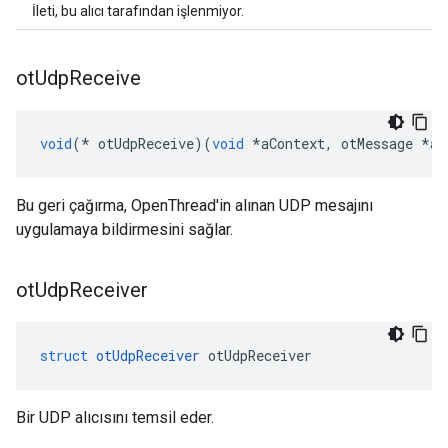
İleti, bu alıcı tarafından işlenmiyor.
ot
Udp
Receive
void
(*
 otUdpReceive
)(
void
*
aContext
,
 otMessage 
*
aM
Bu geri çağırma, OpenThread'in alınan UDP mesajını
uygulamaya bildirmesini sağlar.
ot
Udp
Receiver
struct
otUdpReceiver
 otUdpReceiver
Bir UDP alıcısını temsil eder.