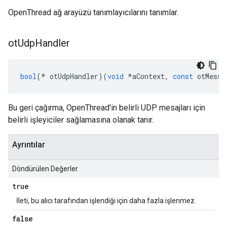
OpenThread ağ arayüzü tanımlayıcılarını tanımlar.
ot
Udp
Handler
bool
(*
 otUdpHandler
)(
void
*
aContext
,
const
 otMessa
Bu geri çağırma, OpenThread'in belirli UDP mesajları için
belirli işleyiciler sağlamasına olanak tanır.
Ayrıntılar
Döndürülen Değerler
true
İleti, bu alıcı tarafından işlendiği için daha fazla işlenmez.
false