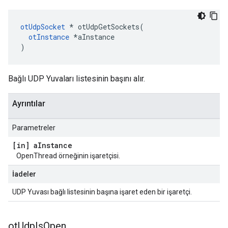
otUdpSocket
*
 otUdpGetSockets
(
otInstance
*
aInstance
)
Bağlı UDP Yuvaları listesinin başını alır.
Ayrıntılar
Parametreler
[in] a
Instance
OpenThread örneğinin işaretçisi.
İadeler
UDP Yuvası bağlı listesinin başına işaret eden bir işaretçi.
ot
Udp
Is
Open