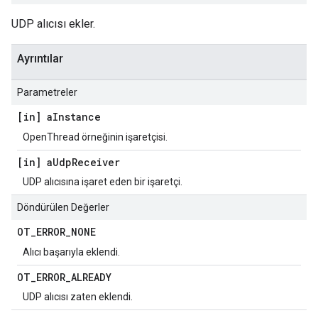
UDP alıcısı ekler.
Ayrıntılar
Parametreler
[in] a
Instance
OpenThread örneğinin işaretçisi.
[in] a
Udp
Receiver
UDP alıcısına işaret eden bir işaretçi.
Döndürülen Değerler
OT
_
ERROR
_
NONE
Alıcı başarıyla eklendi.
OT
_
ERROR
_
ALREADY
UDP alıcısı zaten eklendi.