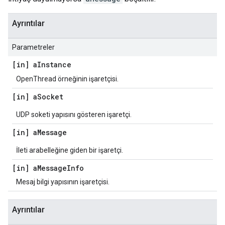
Ayrıntılar
Parametreler
[in] a
Instance
OpenThread örneğinin işaretçisi.
[in] a
Socket
UDP soketi yapısını gösteren işaretçi.
[in] a
Message
İleti arabelleğine giden bir işaretçi.
[in] a
Message
Info
Mesaj bilgi yapısının işaretçisi.
Ayrıntılar