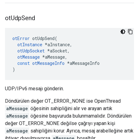
ot
Udp
Send
otError
 otUdpSend
(
otInstance
*
aInstance
,
otUdpSocket
*
aSocket
,
otMessage
*
aMessage
,
const
otMessageInfo
*
aMessageInfo
)
UDP/IPv6 mesajı gönderin.
Döndürülen değer OT_ERROR_NONE ise OpenThread
aMessage
öğesinin sahipliğini alır ve arayan artık
aMessage
öğesine başvuruda bulunmamalıdır. Döndürülen
değer OT_ERROR_NONE değilse çağrıyı yapan kişi
aMessage
sahipliğini korur. Ayrıca, mesaj arabelleğine artık
ihtiyaç duyulmuyorsa
aMessage
boşaltılır.