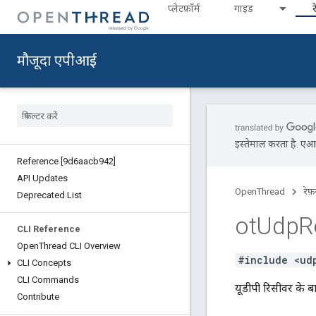
प्‍लेटफ़ॉर्म
गाइड
र
मौजूदा एपीआई
इस्तेमाल करता है. एआई 
Reference [9d6aacb942]
API Updates
OpenThread
रेफ़
Deprecated List
ot
Udp
R
CLI Reference
Open
Thread CLI Overview
#include <ud
CLI Concepts
CLI Commands
यूडीपी रिसीवर के बार
Contribute