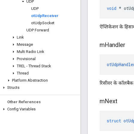
UDP
void
*
 otUd
UDP
ot
Udp
Receiver
ot
Udp
Socket
ऐप्लिकेशन के हिसाब 
UDP Forward
Link
m
Handler
Message
Multi Radio Link
Provisional
otUdpHandle
TREL - Thread Stack
Thread
Platform Abstraction
रिसीवर के कॉलबैक क
Structs
m
Next
Other References
Config Variables
struct
otUd