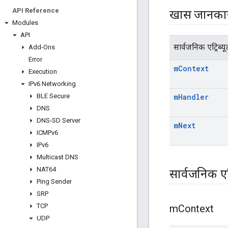
API Reference
खास जानका
Modules
API
सार्वजनिक एट्रिब्यू
Add-Ons
Error
m
Context
Execution
IPv6 Networking
BLE Secure
m
Handler
DNS
DNS-SD Server
m
Next
ICMPv6
IPv6
Multicast DNS
NAT64
सार्वजनिक एट्
Ping Sender
SRP
TCP
m
Context
UDP