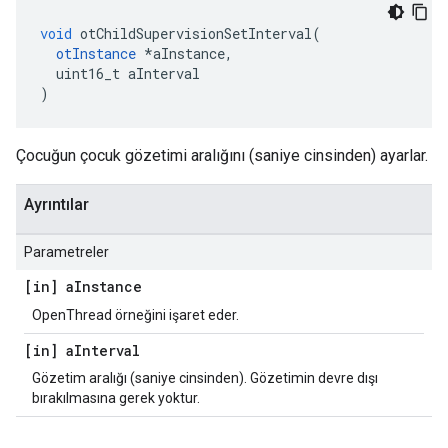
void
 otChildSupervisionSetInterval
(
otInstance
*
aInstance
,
  uint16_t aInterval
)
Çocuğun çocuk gözetimi aralığını (saniye cinsinden) ayarlar.
Ayrıntılar
Parametreler
[in] a
Instance
OpenThread örneğini işaret eder.
[in] a
Interval
Gözetim aralığı (saniye cinsinden). Gözetimin devre dışı
bırakılmasına gerek yoktur.