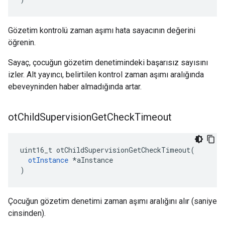
Gözetim kontrolü zaman aşımı hata sayacının değerini
öğrenin.
Sayaç, çocuğun gözetim denetimindeki başarısız sayısını
izler. Alt yayıncı, belirtilen kontrol zaman aşımı aralığında
ebeveyninden haber almadığında artar.
ot
Child
Supervision
Get
Check
Timeout
uint16_t otChildSupervisionGetCheckTimeout
(
otInstance
*
aInstance
)
Çocuğun gözetim denetimi zaman aşımı aralığını alır (saniye
cinsinden).