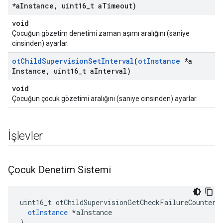
*a
Instance
,
uint16
_
t a
Timeout)
void
Çocuğun gözetim denetimi zaman aşımı aralığını (saniye
cinsinden) ayarlar.
ot
Child
Supervision
Set
Interval
(
ot
Instance
*a
Instance
,
uint16
_
t a
Interval)
void
Çocuğun çocuk gözetimi aralığını (saniye cinsinden) ayarlar.
İşlevler
Çocuk Denetim Sistemi
uint16_t otChildSupervisionGetCheckFailureCounter
(
otInstance
*
aInstance
)