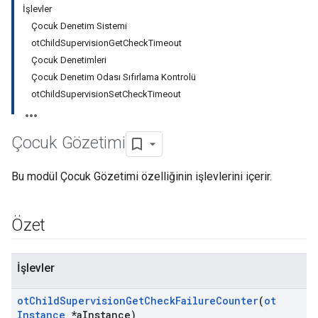
İşlevler
Çocuk Denetim Sistemi
otChildSupervisionGetCheckTimeout
Çocuk Denetimleri
Çocuk Denetim Odası Sıfırlama Kontrolü
otChildSupervisionSetCheckTimeout
Çocuk Gözetimi
Bu modül Çocuk Gözetimi özelliğinin işlevlerini içerir.
Özet
İşlevler
ot
Child
Supervision
Get
Check
Failure
Counter
(
ot
Instance
*a
Instance)