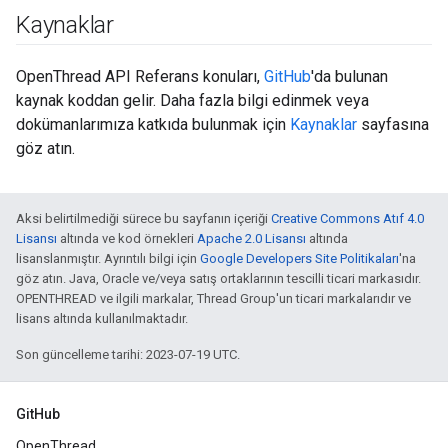
Kaynaklar
OpenThread API Referans konuları,
GitHub
'da bulunan
kaynak koddan gelir. Daha fazla bilgi edinmek veya
dokümanlarımıza katkıda bulunmak için
Kaynaklar
sayfasına
göz atın.
Aksi belirtilmediği sürece bu sayfanın içeriği
Creative Commons Atıf 4.0
Lisansı
altında ve kod örnekleri
Apache 2.0 Lisansı
altında
lisanslanmıştır. Ayrıntılı bilgi için
Google Developers Site Politikaları
'na
göz atın. Java, Oracle ve/veya satış ortaklarının tescilli ticari markasıdır.
OPENTHREAD ve ilgili markalar, Thread Group'un ticari markalarıdır ve
lisans altında kullanılmaktadır.
Son güncelleme tarihi: 2023-07-19 UTC.
GitHub
OpenThread