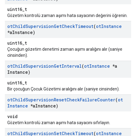
uint16_t
Gözetim kontrolü zaman aşımı hata sayacının değerini öğrenin.
ot
Child
Supervision
Get
Check
Timeout
(
ot
Instance
*a
Instance)
uint16_t
Çocuğun gözetim denetimi zaman aşımı aralığını alır (saniye
cinsinden).
ot
Child
Supervision
Get
Interval
(
ot
Instance
*a
Instance)
uint16_t
Bir çocuğun Çocuk Gözetimi aralığını alır (saniye cinsinden).
ot
Child
Supervision
Reset
Check
Failure
Counter
(
ot
Instance
*a
Instance)
void
Gözetim kontrolü zaman aşımı hata sayacını sıfırlayın.
ot
Child
Supervision
Set
Check
Timeout
(
ot
Instance