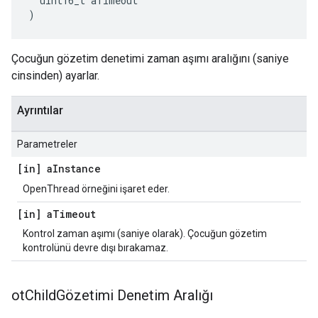
  uint16_t aTimeout
)
Çocuğun gözetim denetimi zaman aşımı aralığını (saniye
cinsinden) ayarlar.
Ayrıntılar
Parametreler
[in] a
Instance
OpenThread örneğini işaret eder.
[in] a
Timeout
Kontrol zaman aşımı (saniye olarak). Çocuğun gözetim
kontrolünü devre dışı bırakamaz.
ot
Child
Gözetimi Denetim Aralığı