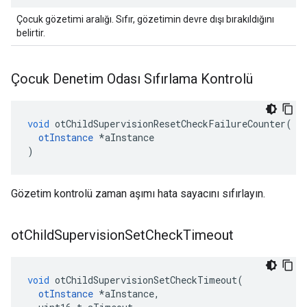
Çocuk gözetimi aralığı. Sıfır, gözetimin devre dışı bırakıldığını
belirtir.
Çocuk Denetim Odası Sıfırlama Kontrolü
void
 otChildSupervisionResetCheckFailureCounter
(
otInstance
*
aInstance
)
Gözetim kontrolü zaman aşımı hata sayacını sıfırlayın.
ot
Child
Supervision
Set
Check
Timeout
void
 otChildSupervisionSetCheckTimeout
(
otInstance
*
aInstance
,