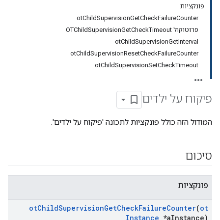
פונקציות
otChildSupervisionGetCheckFailureCounter
פרוטוקול OTChildSupervisionGetCheckTimeout
otChildSupervisionGetInterval
otChildSupervisionResetCheckFailureCounter
otChildSupervisionSetCheckTimeout
פיקוח על ילדים
המודול הזה כולל פונקציות לתכונה 'פיקוח על ילדים'.
סיכום
פונקציות
ot
Child
Supervision
Get
Check
Failure
Counter
(
ot
Instance
*a
Instance)