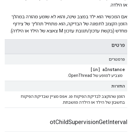
או הילדה.
אם המכשיר הוא ילד במצב שינה, והוא לא שומע מהורה במהלך
הזמן הקצוב לתפוגה של הבדיקה, הוא מתחיל תהליך של צירוף
מחדש (בקשת עדכון/תגובת עדכון M צאצא של הילד או הילדה).
פרטים
פרמטרים
[in] a
Instance
מצביע למופע של OpenThread.
החזרות
הזמן שהוקצב לבדיקת הפיקוח פג. אפס מציין שבדיקת הפיקוח
בחשבון של הילד או הילדה מושבתת.
ot
Child
Supervision
Get
Interval