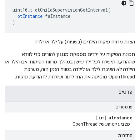
uint16_t otChildSupervisionGetInterval
(
otInstance
*
aInstance
)
הצגת מרווח פיקוח הילדים (בשניות) על ילד או ילדה.
תכונת הפיקוח על ילדים מספקת מנגנון להורים כדי לוודא
שההודעה תישלח לכל ילד שישן במהלך מרווח הפיקוח. אם הילד או
הילדה לא הועברו לילד או לילדה בטווח הזמן הזה, מערכת
OpenThread מוסיפה את התו לתור ושולחת לו הודעת פיקוח.
פרטים
פרמטרים
[in] a
Instance
מצביע למופע של OpenThread.
החזרות