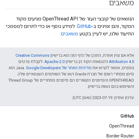
משאבים
הנושאים של קובצי העזר של OpenThread API מגיעים מקוד
המקור, והם זמינים ב-
GitHub
. למידע נוסף או כדי לתרום למסמכי
התיעוד שלנו, יש לעיין בקטע
משאבים
.
אלא אם צוין אחרת, התוכן של הדף הזה הוא ברישיון
Creative Commons
Attribution 4.0‏
ודוגמאות הקוד הן ברישיון
Apache 2.0‏
. לקבלת פרטים
נוספים, אפשר לקרוא את
מדיניות האתר של Google Developers‏
.‏ Java הוא
סימן מסחרי רשום של חברת Oracle ו/או של השותפים העצמאיים שלה.
‫OPENTHREAD והסימנים הקשורים הם סימנים מסחריים של Thread Group
והשימוש בהם נעשה ברישיון.
עדכון אחרון: 2023-07-19 (שעון UTC).
GitHub
OpenThread
Border Router