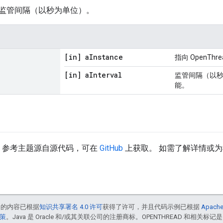
监管间隔（以秒为单位）。
[in] a
Instance
指向 OpenTh
[in] a
Interval
监管间隔（以
能。
d API 参考主题源自源代码，可在
GitHub
上获取。 如需了解详情或
中的内容已根据
知识共享署名 4.0 许可
获得了许可，并且代码示例已根据
Apache
政策
。Java 是 Oracle 和/或其关联公司的注册商标。OPENTHREAD 和相关标记是