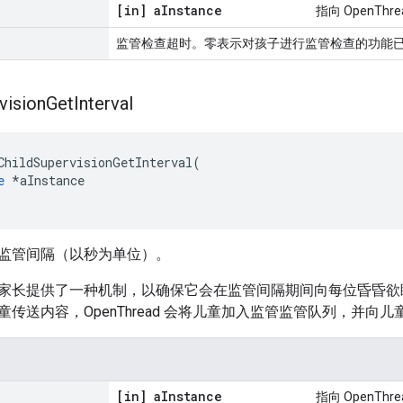
[in] a
Instance
指向 OpenTh
监管检查超时。零表示对孩子进行监管检查的功能
vision
Get
Interval
ChildSupervisionGetInterval
(
e
*
aInstance
监管间隔（以秒为单位）。
家长提供了一种机制，以确保它会在监管间隔期间向每位昏昏欲
传送内容，OpenThread 会将儿童加入监管监管队列，并向
[in] a
Instance
指向 OpenTh