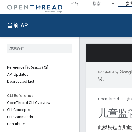
平台
指南
参
当前 API
Reference [9d6aacb942]
API Updates
误。
Deprecated List
CLI Reference
OpenThread
参
Open
Thread CLI Overview
儿童监
CLI Concepts
CLI Commands
Contribute
此模块包含儿童