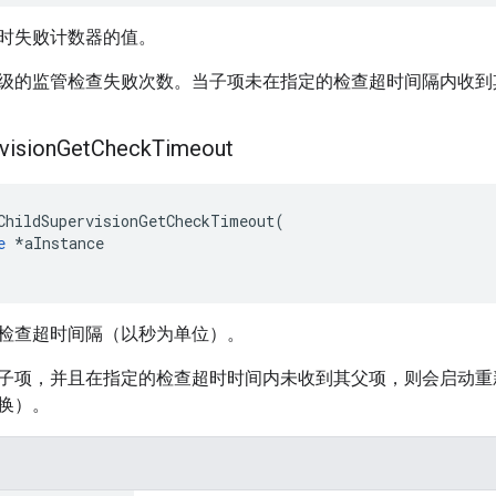
时失败计数器的值。
级的监管检查失败次数。当子项未在指定的检查超时间隔内收到
vision
Get
Check
Timeout
ChildSupervisionGetCheckTimeout
(
e
*
aInstance
检查超时间隔（以秒为单位）。
子项，并且在指定的检查超时时间内未收到其父项，则会启动重新
换）。