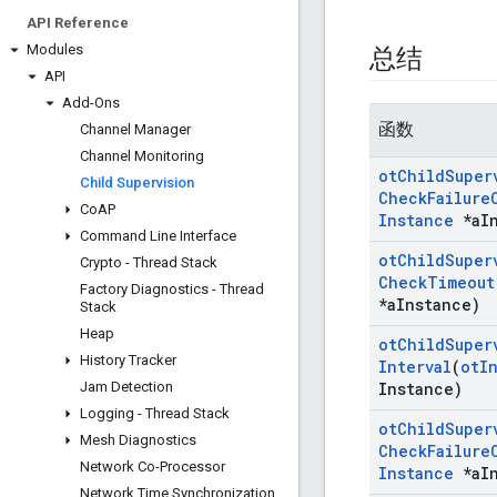
API Reference
Modules
总结
API
Add-Ons
函数
Channel Manager
Channel Monitoring
ot
Child
Super
Child Supervision
Check
Failure
Co
AP
Instance
*a
I
Command Line Interface
ot
Child
Super
Crypto - Thread Stack
Check
Timeout
Factory Diagnostics - Thread
*a
Instance)
Stack
Heap
ot
Child
Super
History Tracker
Interval
(
ot
I
Jam Detection
Instance)
Logging - Thread Stack
ot
Child
Super
Mesh Diagnostics
Check
Failure
Network Co-Processor
Instance
*a
I
Network Time Synchronization