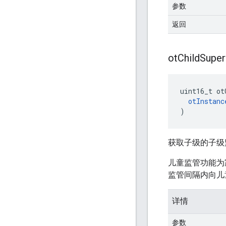
参数
返回
ot
Child
Super
uint16_t ot
otInstanc
)
获取子级的子级
儿童监管功能为
监管间隔内向儿童
详情
参数