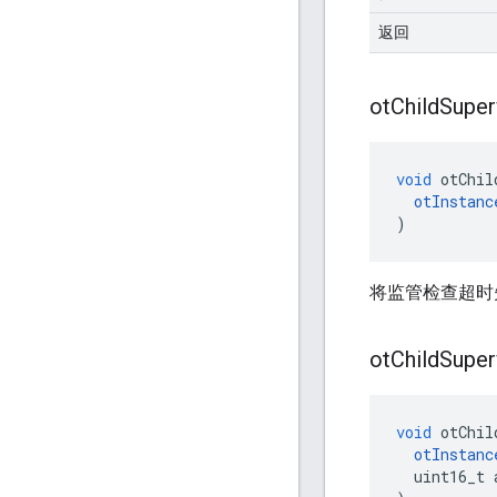
返回
ot
Child
Super
void
 otChil
otInstanc
)
将监管检查超时
ot
Child
Super
void
 otChil
otInstanc
  uint16_t 