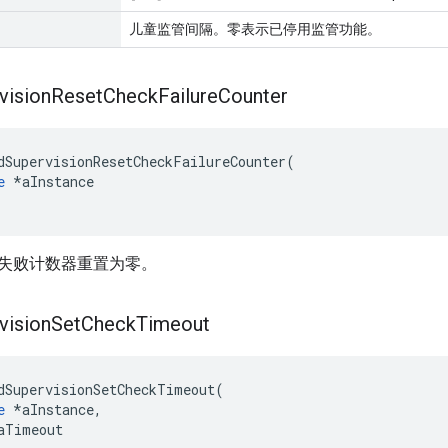
儿童监管间隔。零表示已停用监管功能。
vision
Reset
Check
Failure
Counter
dSupervisionResetCheckFailureCounter
(
e
*
aInstance
失败计数器重置为零。
vision
Set
Check
Timeout
dSupervisionSetCheckTimeout
(
e
*
aInstance
,
aTimeout