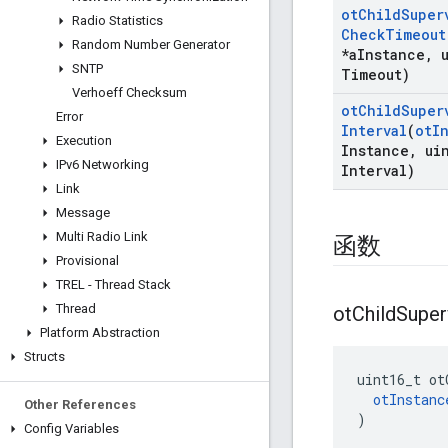
ot
Child
Super
Radio Statistics
Check
Timeout
Random Number Generator
*a
Instance
,
u
SNTP
Timeout)
Verhoeff Checksum
ot
Child
Super
Error
Interval
(
ot
I
Execution
Instance
,
uin
IPv6 Networking
Interval)
Link
Message
Multi Radio Link
函数
Provisional
TREL - Thread Stack
Thread
ot
Child
Super
Platform Abstraction
Structs
uint16_t ot
otInstanc
Other References
)
Config Variables