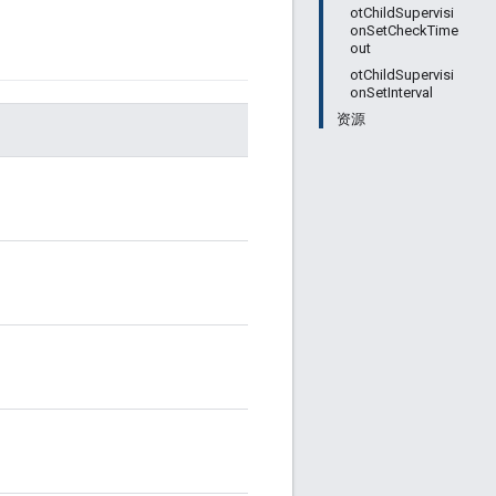
otChildSupervisi
onSetCheckTime
out
otChildSupervisi
onSetInterval
资源