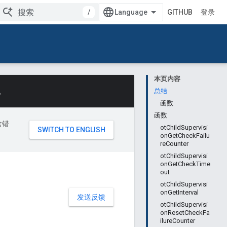
/
GITHUB
登录
本页内容
。
总结
函数
函数
含错
otChildSupervisi
onGetCheckFailu
reCounter
otChildSupervisi
onGetCheckTime
out
otChildSupervisi
onGetInterval
发送反馈
otChildSupervisi
onResetCheckFa
ilureCounter