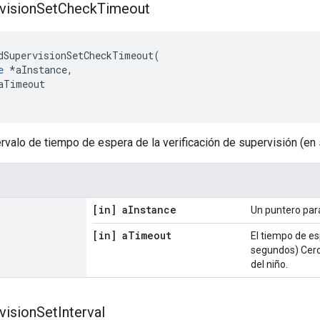
vision
Set
Check
Timeout
dSupervisionSetCheckTimeout
(
e
*
aInstance
,
aTimeout
ervalo de tiempo de espera de la verificación de supervisión (en
[in] a
Instance
Un puntero par
[in] a
Timeout
El tiempo de es
segundos) Cero 
del niño.
vision
Set
Interval