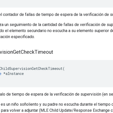
el contador de fallas de tiempo de espera de la verificación de s
iza un seguimiento de la cantidad de fallas de verificación de sup
do el elemento secundario no escucha a su elemento superior de
cación especificado.
vision
Get
Check
Timeout
ChildSupervisionGetCheckTimeout
(
e
*
aInstance
valo de tiempo de espera de la verificación de supervisión (en se
o es un niño soñoliento y su padre no escucha durante el tiempo
o para volver a adjuntar (MLE Child Update/Response Exchange c