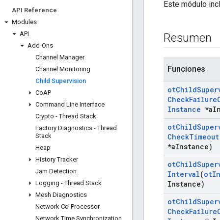
Este módulo incl
API Reference
Modules
API
Resumen
Add-Ons
Channel Manager
Funciones
Channel Monitoring
Child Supervision
ot
Child
Super
Co
AP
Check
Failure
Command Line Interface
Instance
*a
I
Crypto - Thread Stack
ot
Child
Super
Factory Diagnostics - Thread
Stack
Check
Timeout
*a
Instance)
Heap
History Tracker
ot
Child
Super
Jam Detection
Interval
(
ot
I
Logging - Thread Stack
Instance)
Mesh Diagnostics
ot
Child
Super
Network Co-Processor
Check
Failure
Network Time Synchronization