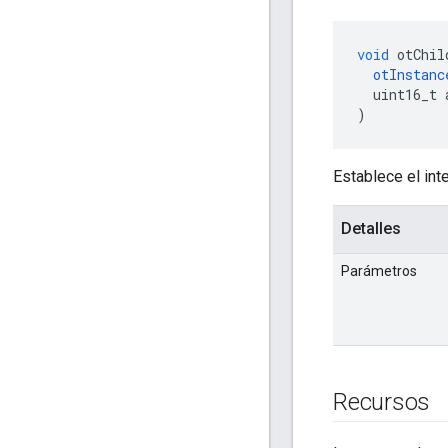
void
 otChil
otInstanc
  uint16_t 
)
Establece el int
Detalles
Parámetros
Recursos