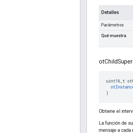
Detalles
Parámetros
Qué muestra
ot
Child
Super
uint16_t ot
otInstanc
)
Obtiene el inte
La función de s
mensaje a cada n