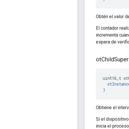
Obtén el valor d
El contador real
incrementa cuan
espera de verifi
ot
Child
Super
uint16_t ot
otInstanc
)
Obtiene el inter
Si el dispositiv
inicia el proces