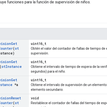
uye funciones para la función de supervisión de niños.
vision
Get
uint16_t
Counter
(
ot
Obtén el valor del contador de fallas de tiempo de 
nstance)
supervisión.
vision
Get
uint16_t
(
ot
Instance
Obtiene el intervalo de tiempo de espera de la veri
segundos) para el niño.
vision
Get
uint16_t
nstance
*a
Obtiene el intervalo de supervisión de un element
elemento secundario.
vision
Reset
void
Counter
(
ot
Restablece el contador de fallas del tiempo de espe