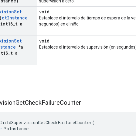
nstance)
supervisión a cero.
vision
Set
void
(
ot
Instance
Establece el intervalo de tiempo de espera de la ve
int16
_
t a
segundos) en el niño.
vision
Set
void
nstance
*a
Establece el intervalo de supervisión (en segundos)
t16
_
t a
vision
Get
Check
Failure
Counter
ChildSupervisionGetCheckFailureCounter
(
e
*
aInstance