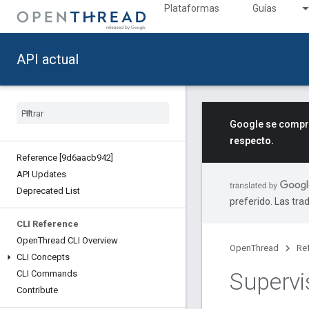
Plataformas
Guías
API actual
Google se compro
respecto.
Reference [9d6aacb942]
API Updates
Deprecated List
preferido. Las tra
CLI Reference
Open
Thread CLI Overview
OpenThread
Re
CLI Concepts
Supervis
CLI Commands
Contribute