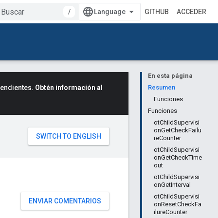
/
GITHUB
ACCEDER
En esta página
cendientes.
Obtén información al
Resumen
Funciones
Funciones
otChildSupervisi
onGetCheckFailu
reCounter
otChildSupervisi
onGetCheckTime
out
otChildSupervisi
onGetInterval
otChildSupervisi
ENVIAR COMENTARIOS
onResetCheckFa
ilureCounter