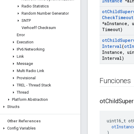
Instance
*a
I
Radio Statistics
ot
Child
Super
Random Number Generator
Check
Timeout
SNTP
*a
Instance
,
u
Verhoeff Checksum
Timeout)
Error
ot
Child
Super
Execution
Interval
(
ot
I
IPv6 Networking
Instance
,
uin
Link
Interval)
Message
Multi Radio Link
Provisional
Funciones
TREL - Thread Stack
Thread
Platform Abstraction
ot
Child
Super
Structs
uint16_t ot
Other References
otInstanc
Config Variables
)