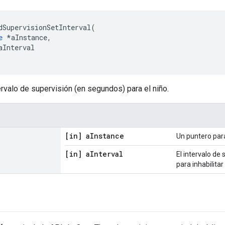
dSupervisionSetInterval
(
e
*
aInstance
,
aInterval
ervalo de supervisión (en segundos) para el niño.
[in] a
Instance
Un puntero par
[in] a
Interval
El intervalo de
para inhabilitar