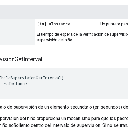
[in] a
Instance
Un puntero par
El tiempo de espera de la verificación de supervisión
supervisión del niño.
vision
Get
Interval
ChildSupervisionGetInterval
(
e
*
aInstance
rvalo de supervisión de un elemento secundario (en segundos) d
upervisión del niño proporciona un mecanismo para que los padr
iño soñoliento dentro del intervalo de supervisión. Si no se trans