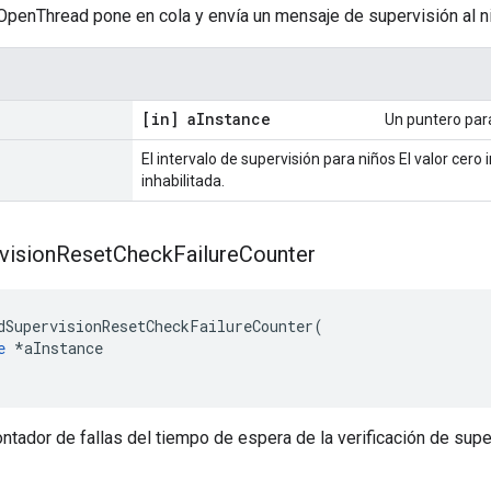
OpenThread pone en cola y envía un mensaje de supervisión al n
[in] a
Instance
Un puntero par
El intervalo de supervisión para niños El valor cero 
inhabilitada.
vision
Reset
Check
Failure
Counter
dSupervisionResetCheckFailureCounter
(
e
*
aInstance
ntador de fallas del tiempo de espera de la verificación de supe