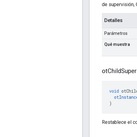
de supervisión, 
Detalles
Parámetros
Qué muestra
ot
Child
Super
void
 otChil
otInstanc
)
Restablece el co