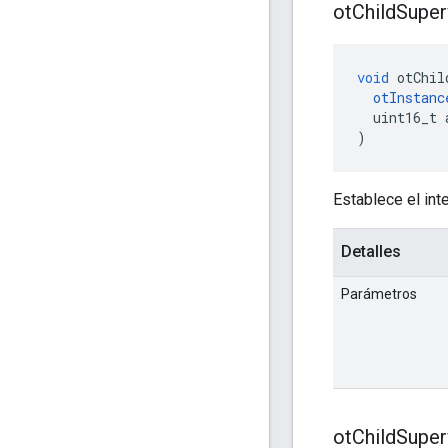
ot
Child
Super
void
 otChil
otInstanc
  uint16_t 
)
Establece el int
Detalles
Parámetros
ot
Child
Super