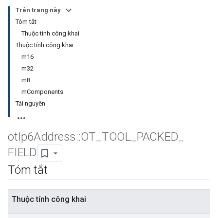
Trên trang này
Tóm tắt
Thuộc tính công khai
Thuộc tính công khai
m16
m32
m8
mComponents
Tài nguyên
ot
Ip6Address
::
OT
_
TOOL
_
PACKED
_
FIELD
Tóm tắt
Thuộc tính công khai