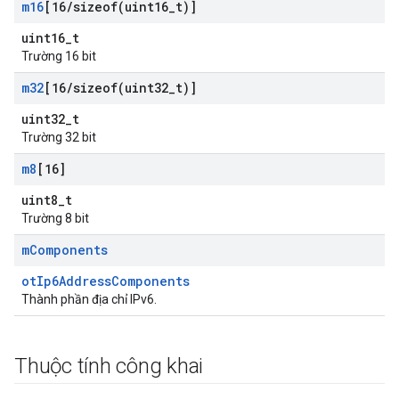
m16
[16
/
sizeof(
uint16
_
t)]
uint16_t
Trường 16 bit
m32
[16
/
sizeof(
uint32
_
t)]
uint32_t
Trường 32 bit
m8
[16]
uint8_t
Trường 8 bit
m
Components
otIp6AddressComponents
Thành phần địa chỉ IPv6.
Thuộc tính công khai