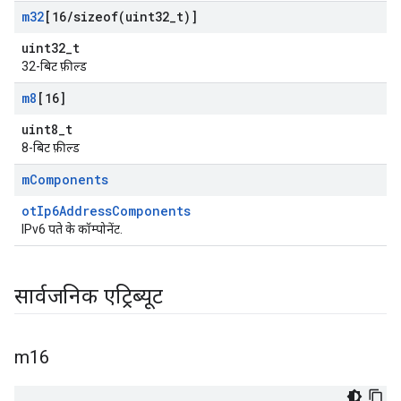
m32
[16
/
sizeof(
uint32
_
t)]
uint32_t
32-बिट फ़ील्ड
m8
[16]
uint8_t
8-बिट फ़ील्ड
m
Components
otIp6AddressComponents
IPv6 पते के कॉम्पोनेंट.
सार्वजनिक एट्रिब्यूट
m16