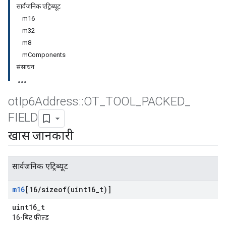
सार्वजनिक एट्रिब्यूट
m16
m32
m8
mComponents
संसाधन
ot
Ip6Address
::
OT
_
TOOL
_
PACKED
_
FIELD
खास जानकारी
सार्वजनिक एट्रिब्यूट
m16
[16
/
sizeof(
uint16
_
t)]
uint16_t
16-बिट फ़ील्ड