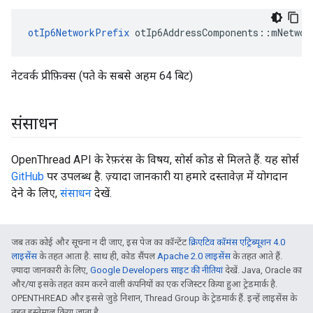
otIp6NetworkPrefix
 otIp6AddressComponents
::
mNetwor
नेटवर्क प्रीफ़िक्स (पते के सबसे अहम 64 बिट)
संसाधन
OpenThread API के रेफ़रंस के विषय, सोर्स कोड से मिलते हैं. यह सोर्स
GitHub
पर उपलब्ध है. ज़्यादा जानकारी या हमारे दस्तावेज़ में योगदान
देने के लिए,
संसाधन
देखें.
जब तक कोई और सूचना न दी जाए, इस पेज का कॉन्टेंट
क्रिएटिव कॉमंस एट्रिब्यूशन 4.0
लाइसेंस
के तहत आता है. साथ ही, कोड सैंपल
Apache 2.0 लाइसेंस
के तहत आते हैं.
ज़्यादा जानकारी के लिए,
Google Developers साइट की नीतियां
देखें. Java, Oracle का
और/या इसके तहत काम करने वाली कंपनियों का एक रजिस्टर किया हुआ ट्रेडमार्क है.
OPENTHREAD और इससे जुड़े निशान, Thread Group के ट्रेडमार्क हैं. इन्हें लाइसेंस के
तहत इस्तेमाल किया जाता है.