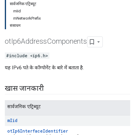
सार्वजनिक एट्रिब्यूट
mIid
mNetworkPrefix
संसाधन
ot
Ip6Address
Components
#include <ip6.h>
यह IPv6 पते के कॉम्पोनेंट के बारे में बताता है.
खास जानकारी
सार्वजनिक एट्रिब्यूट
m
Iid
otIp6InterfaceIdentifier