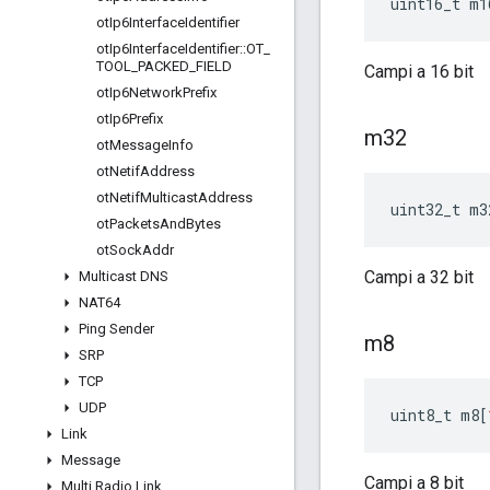
uint16_t m1
ot
Ip6Interface
Identifier
ot
Ip6Interface
Identifier
::
OT
_
TOOL
_
PACKED
_
FIELD
Campi a 16 bit
ot
Ip6Network
Prefix
ot
Ip6Prefix
m32
ot
Message
Info
ot
Netif
Address
ot
Netif
Multicast
Address
uint32_t m3
ot
Packets
And
Bytes
ot
Sock
Addr
Campi a 32 bit
Multicast DNS
NAT64
Ping Sender
m8
SRP
TCP
UDP
uint8_t m8
[
Link
Message
Campi a 8 bit
Multi Radio Link