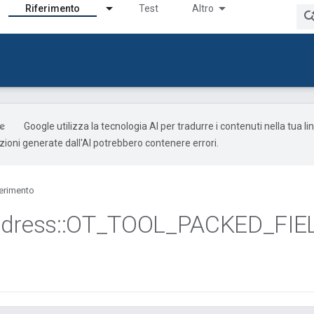
Riferimento
Test
Altro
Google utilizza la tecnologia AI per tradurre i contenuti nella tua l
uzioni generate dall'AI potrebbero contenere errori.
ferimento
dress
::
OT
_
TOOL
_
PACKED
_
FIE