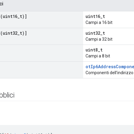
ci
f(
uint16
_
t)]
uint16_t
Campi a 16 bit
f(
uint32
_
t)]
uint32_t
Campi a 32 bit
uint8_t
Campi a 8 bit
otIp6AddressCompon
Componenti dell'indirizzo 
bblici