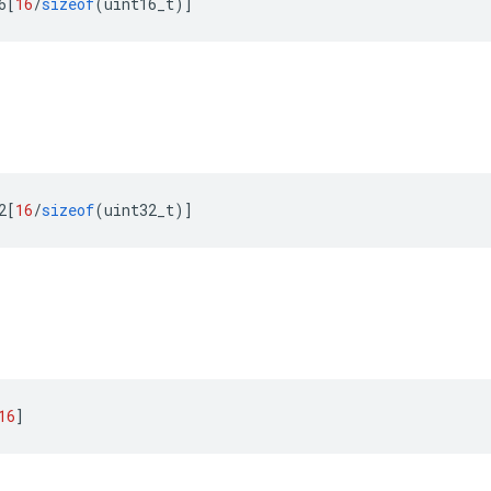
6
[
16
/
sizeof
(
uint16_t
)]
2
[
16
/
sizeof
(
uint32_t
)]
16
]