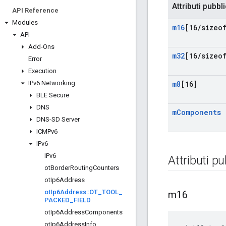
Attributi pubbli
API Reference
Modules
m16
[16
/
sizeo
API
Add-Ons
m32
[16
/
sizeo
Error
Execution
IPv6 Networking
m8
[16]
BLE Secure
DNS
m
Components
DNS-SD Server
ICMPv6
IPv6
IPv6
Attributi pu
ot
Border
Routing
Counters
ot
Ip6Address
ot
Ip6Address
::
OT
_
TOOL
_
m16
PACKED
_
FIELD
ot
Ip6Address
Components
ot
Ip6Address
Info