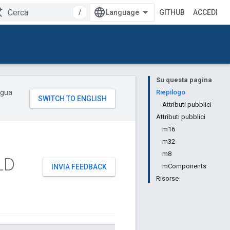
/
GITHUB
ACCEDI
Su questa pagina
ingua
Riepilogo
Attributi pubblici
Attributi pubblici
m16
m32
m8
LD
mComponents
INVIA FEEDBACK
Risorse