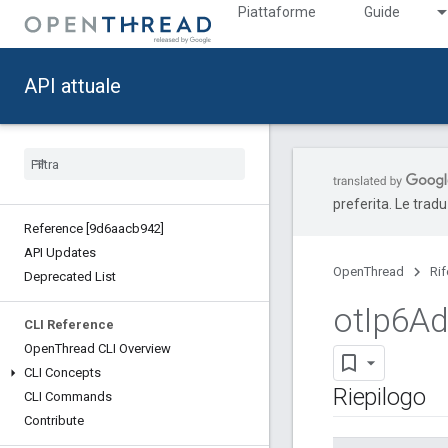
Piattaforme
Guide
API attuale
preferita. Le trad
Reference [9d6aacb942]
API Updates
OpenThread
Ri
Deprecated List
ot
Ip6Ad
CLI Reference
Open
Thread CLI Overview
CLI Concepts
Riepilogo
CLI Commands
Contribute