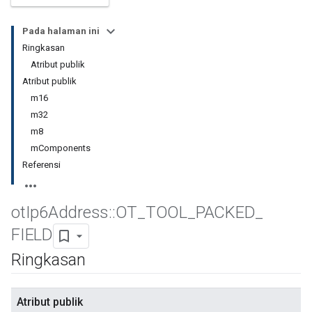
Pada halaman ini
Ringkasan
Atribut publik
Atribut publik
m16
m32
m8
mComponents
Referensi
ot
Ip6Address
::
OT
_
TOOL
_
PACKED
_
FIELD
Ringkasan
Atribut publik