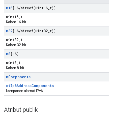
m16
[16
/
sizeof(
uint16
_
t)]
uint16_t
Kolom 16-bit
m32
[16
/
sizeof(
uint32
_
t)]
uint32_t
Kolom 32-bit
m8
[16]
uint8_t
Kolom 8-bit
m
Components
otIp6AddressComponents
komponen alamat IPv6.
Atribut publik