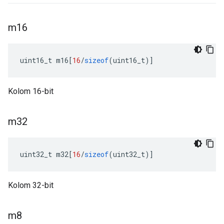
m16
uint16_t m16
[
16
/
sizeof
(
uint16_t
)]
Kolom 16-bit
m32
uint32_t m32
[
16
/
sizeof
(
uint32_t
)]
Kolom 32-bit
m8