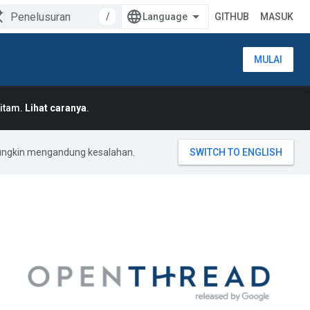
/
GITHUB
MASUK
MULAI
Hitam.
Lihat caranya
.
mungkin mengandung kesalahan.