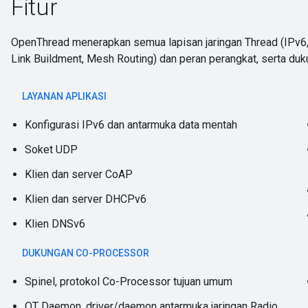
Fitur
OpenThread menerapkan semua lapisan jaringan Thread (IP
Link Buildment, Mesh Routing) dan peran perangkat, serta duk
LAYANAN APLIKASI
Konfigurasi IPv6 dan antarmuka data mentah
Soket UDP
Klien dan server CoAP
Klien dan server DHCPv6
Klien DNSv6
DUKUNGAN CO-PROCESSOR
Spinel, protokol Co-Processor tujuan umum
OT Daemon, driver/daemon antarmuka jaringan Radio