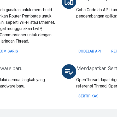
devices_other
Anda gunakan untuk mem-build
Coba Codelab API kam
ahkan Router Pembatas untuk
pengembangan aplikasi
n, seperti Wi-Fi atau Ethernet,
ggal menggunakan LwIP,
 Commissioner untuk dengan
aringan Thread.
KOMISARIS
CODELAB API
RE
dware baru
Mendapatkan Sert
playlist_add_check
alui semua langkah yang
OpenThread dapat digu
hardware baru.
referensi Thread, Ope
SERTIFIKASI