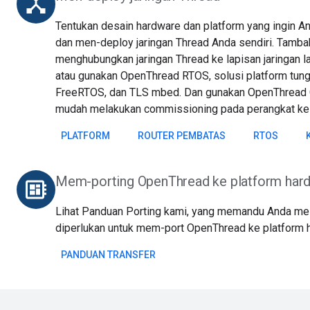
device_hub
Tentukan desain hardware dan platform yang ingin 
dan men-deploy jaringan Thread Anda sendiri. Tamb
menghubungkan jaringan Thread ke lapisan jaringan lai
atau gunakan OpenThread RTOS, solusi platform tun
FreeRTOS, dan TLS mbed. Dan gunakan OpenThread
mudah melakukan commissioning pada perangkat ke j
PLATFORM
ROUTER PEMBATAS
RTOS
Mem-porting OpenThread ke platform har
developer_board
Lihat Panduan Porting kami, yang memandu Anda mel
diperlukan untuk mem-port OpenThread ke platform 
PANDUAN TRANSFER