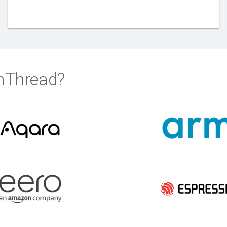
nThread?