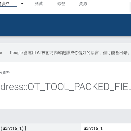
考資料
測試
認證
資源
Google 會運用 AI 技術將內容翻譯成你偏好的語言，但可能會出錯
考資料
dress
::
OT
_
TOOL
_
PACKED
_
FIE
f(
uint16
_
t)]
uint16_t