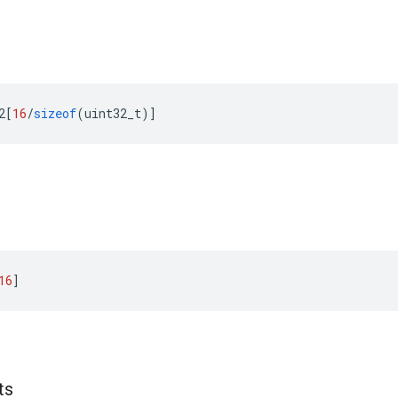
2
[
16
/
sizeof
(
uint32_t
)]
16
]
ts