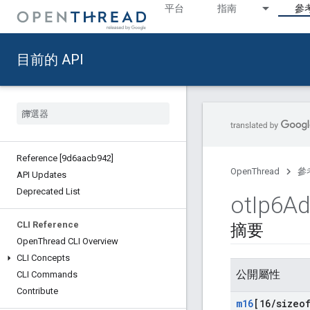
平台
指南
參
目前的 API
Reference [9d6aacb942]
OpenThread
參
API Updates
Deprecated List
ot
Ip6Ad
CLI Reference
摘要
Open
Thread CLI Overview
CLI Concepts
公開屬性
CLI Commands
Contribute
m16
[16
/
sizeo