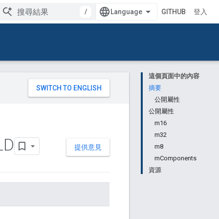
/
GITHUB
登入
這個頁面中的內容
。
摘要
公開屬性
公開屬性
m16
m32
LD
m8
提供意見
mComponents
資源