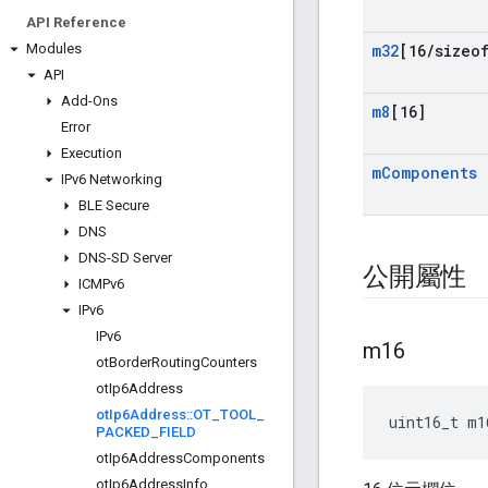
API Reference
Modules
m32
[16
/
sizeo
API
Add-Ons
m8
[16]
Error
Execution
m
Components
IPv6 Networking
BLE Secure
DNS
DNS-SD Server
公開屬性
ICMPv6
IPv6
IPv6
m16
ot
Border
Routing
Counters
ot
Ip6Address
ot
Ip6Address
::
OT
_
TOOL
_
uint16_t m1
PACKED
_
FIELD
ot
Ip6Address
Components
ot
Ip6Address
Info