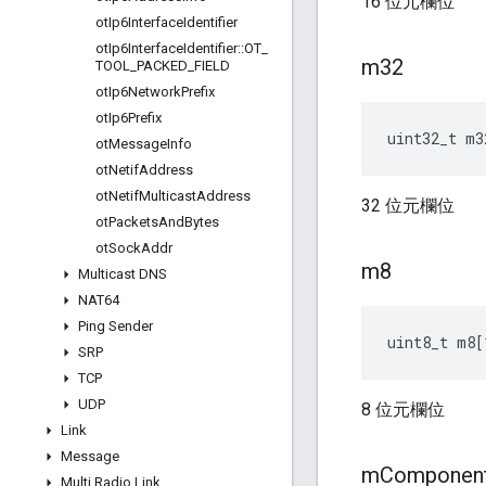
16 位元欄位
ot
Ip6Interface
Identifier
ot
Ip6Interface
Identifier
::
OT
_
m32
TOOL
_
PACKED
_
FIELD
ot
Ip6Network
Prefix
ot
Ip6Prefix
uint32_t m3
ot
Message
Info
ot
Netif
Address
ot
Netif
Multicast
Address
32 位元欄位
ot
Packets
And
Bytes
ot
Sock
Addr
m8
Multicast DNS
NAT64
Ping Sender
uint8_t m8
[
SRP
TCP
UDP
8 位元欄位
Link
Message
m
Componen
Multi Radio Link