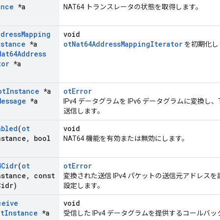
ance
*a
NAT64 トランスレータの状態を取得します。
ddress
Mapping
void
nstance
*a
otNat64AddressMappingIterator
を初期化し
Nat64Address
tor
*a
ot
Instance
*a
otError
Message
*a
IPv4 データグラムを IPv6 データグラムに変換し
送信します。
abled
(
ot
void
nstance
,
bool
NAT64 機能を有効または無効にします。
4Cidr
(
ot
otError
nstance
,
const
変換された送信 IPv4 パケットの送信元アドレスを設
Cidr)
設定します。
ceive
void
ot
Instance
*a
受信した IPv4 データグラムを提供するコールバ