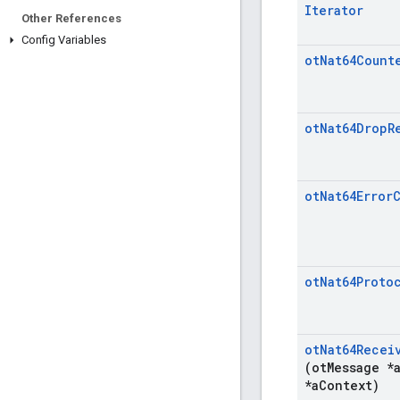
Iterator
Other References
Config Variables
ot
Nat64Count
ot
Nat64Drop
R
ot
Nat64Error
ot
Nat64Proto
ot
Nat64Recei
(ot
Message *
*a
Context)