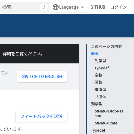
/
GITHUB
ログイン
このページの内容
。
詳細
をご覧ください。
概要
列挙型
Typedef
してい
変数
関数
構造体
共用体
列挙型
otNat64DropRea
son
フィードバックを送信
otNat64State
れています。
Typedef