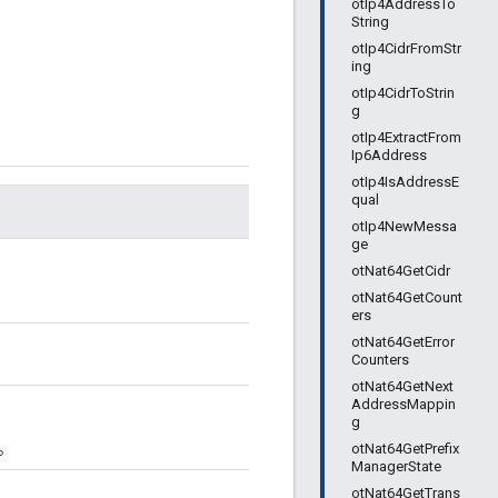
otIp4AddressTo
String
otIp4CidrFromStr
ing
otIp4CidrToStrin
g
otIp4ExtractFrom
Ip6Address
otIp4IsAddressE
qual
otIp4NewMessa
ge
otNat64GetCidr
otNat64GetCount
ers
otNat64GetError
Counters
otNat64GetNext
AddressMappin
g
otNat64GetPrefix
す。
ManagerState
otNat64GetTrans