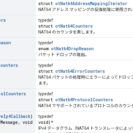
struct
otNat64AddressMappingIterator
NAT64 アドレス マッピングの反復処理に使用さ
ers
typedef
struct
otNat64Counters
NAT64 のカウンタを表します。
eason
typedef
enum
otNat64DropReason
パケット ドロップの理由。
Counters
typedef
struct
otNat64ErrorCounters
NAT64 パケットの処理時にエラーによってドロ
ます。
col
Counters
typedef
struct
otNat64ProtocolCounters
NAT64 でサポートされているプロトコルのカウ
ve
Ip4Callback
)
typedef
a
Message
,
void
void(*
IPv4 データグラム（NAT64 トランスレータに