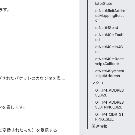
latorState
れます。
otNat64InitAddre
ssMappingIterat
or
otNat64Send
otNat64SetEnabl
ed
otNat64SetIp4Ci
dr
otNat64SetRecei
veIp4Callback
otNat64Synthesi
zeIp6Address
ップされたパケットのカウンタを表し
マクロ
OT_IP4_ADDRES
S_SIZE
OT_IP4_ADDRES
S_STRING_SIZE
ンタを表します。
OT_IP4_CIDR_ST
RING_SIZE
関連情報
よって変換されたもの）を受信する