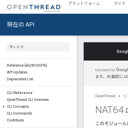
プラットフォーム
ガイド
現在の API
Goo
Reference [ab2812307b]
API Updates
ます。AI 翻訳
Deprecated List
CLI Reference
OpenThread
リ
Open
Thread CLI Overview
NAT64
CLI Concepts
CLI Commands
Contribute
このモジュール