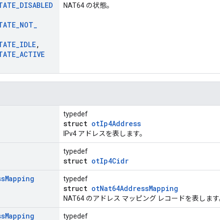
TATE
_
DISABLED
NAT64 の状態。
TATE
_
NOT
_
TATE
_
IDLE
,
TATE
_
ACTIVE
typedef
struct
otIp4Address
IPv4 アドレスを表します。
typedef
struct
otIp4Cidr
ss
Mapping
typedef
struct
otNat64AddressMapping
NAT64 のアドレス マッピング レコードを表しま
ss
Mapping
typedef