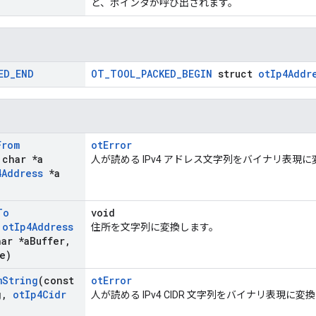
と、ポインタが呼び出されます。
ED
_
END
OT_TOOL_PACKED_BEGIN
struct
otIp4Addr
From
otError
 char *a
人が読める IPv4 アドレス文字列をバイナリ表現
4Address
*a
To
void
t
ot
Ip4Address
住所を文字列に変換します。
ar *a
Buffer
,
e)
m
String
(const
otError
g
,
ot
Ip4Cidr
人が読める IPv4 CIDR 文字列をバイナリ表現に変