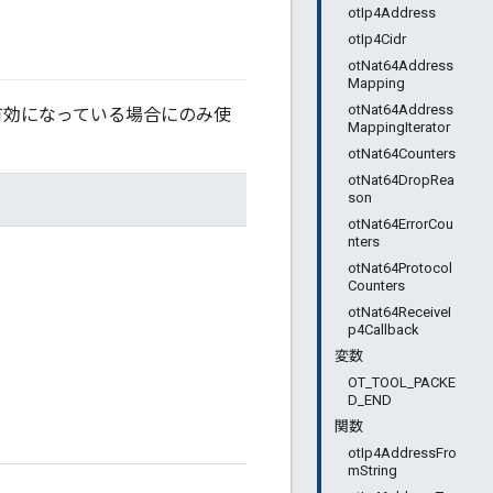
otIp4Address
otIp4Cidr
otNat64Address
Mapping
otNat64Address
効になっている場合にのみ使
MappingIterator
otNat64Counters
otNat64DropRea
son
otNat64ErrorCou
nters
otNat64Protocol
Counters
otNat64ReceiveI
p4Callback
変数
OT_TOOL_PACKE
D_END
関数
otIp4AddressFro
mString