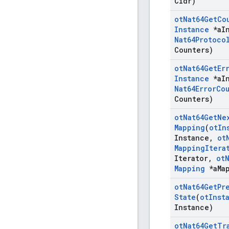
Cidr)
ot
Nat64Get
Co
Instance
*a
I
Nat64Protoco
Counters)
ot
Nat64Get
Er
Instance
*a
I
Nat64Error
Co
Counters)
ot
Nat64Get
Ne
Mapping
(
ot
In
Instance
,
ot
Mapping
Itera
Iterator
,
ot
Mapping
*a
Ma
ot
Nat64Get
Pr
State
(
ot
Inst
Instance)
ot
Nat64Get
Tr