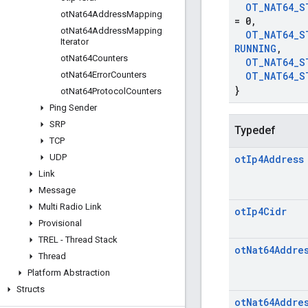
OT
_
NAT64
_
S
ot
Nat64Address
Mapping
= 0
,
ot
Nat64Address
Mapping
OT
_
NAT64
_
S
Iterator
RUNNING
,
ot
Nat64Counters
OT
_
NAT64
_
S
ot
Nat64Error
Counters
OT
_
NAT64
_
S
}
ot
Nat64Protocol
Counters
Ping Sender
SRP
Typedef
TCP
UDP
ot
Ip4Address
Link
Message
Multi Radio Link
ot
Ip4Cidr
Provisional
TREL - Thread Stack
ot
Nat64Addre
Thread
Platform Abstraction
Structs
ot
Nat64Addre