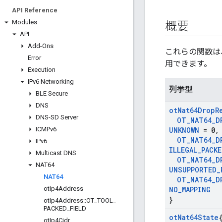
API Reference
Modules
概要
API
Add-Ons
これらの関数は
Error
用できます。
Execution
IPv6 Networking
列挙型
BLE Secure
DNS
ot
Nat64Drop
R
DNS-SD Server
OT
_
NAT64
_
D
ICMPv6
UNKNOWN
= 0
,
OT
_
NAT64
_
D
IPv6
ILLEGAL
_
PACK
Multicast DNS
OT
_
NAT64
_
D
NAT64
UNSUPPORTED
_
NAT64
OT
_
NAT64
_
D
ot
Ip4Address
NO
_
MAPPING
}
ot
Ip4Address
::
OT
_
TOOL
_
PACKED
_
FIELD
ot
Nat64State
ot
Ip4Cidr