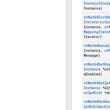
State
(
ot
Inst
Instance)
ot
Nat64Init
A
Iterator
(
ot
I
Instance
,
ot
Mapping
Itera
Iterator)
ot
Nat64Send
(
Instance
,
ot
Message)
ot
Nat64Set
En
Instance
*a
I
a
Enabled)
ot
Nat64Set
Ip
Instance
*a
I
ot
Ip4Cidr
*a
ot
Nat64Set
Re
Ip4Callback
(