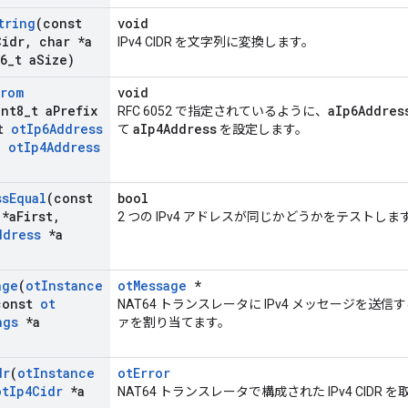
tring
(const
void
Cidr
,
char *a
IPv4 CIDR を文字列に変換します。
6
_
t a
Size)
From
void
int8
_
t a
Prefix
aIp6Addres
RFC 6052 で指定されているように、
st
ot
Ip6Address
aIp4Address
て
を設定します。
,
ot
Ip4Address
)
ss
Equal
(const
bool
*a
First
,
2 つの IPv4 アドレスが同じかどうかをテストしま
ddress
*a
age
(
ot
Instance
otMessage
*
onst
ot
NAT64 トランスレータに IPv4 メッセージを送
ngs
*a
ァを割り当てます。
dr
(
ot
Instance
otError
ot
Ip4Cidr
*a
NAT64 トランスレータで構成された IPv4 CIDR 