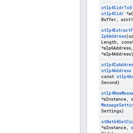
ot
Ip4Cidr
To
S
ot
Ip4Cidr
*a
Buffer
,
uint1
ot
Ip4Extract
Ip6Address
(u
Length
,
con
*a
Ip6Address
*a
Ip4Address
ot
Ip4Is
Addre
ot
Ip4Address
const
ot
Ip4A
Second)
ot
Ip4New
Mess
*a
Instance
,
c
Message
Setti
Settings)
ot
Nat64Get
Ci
*a
Instance
,