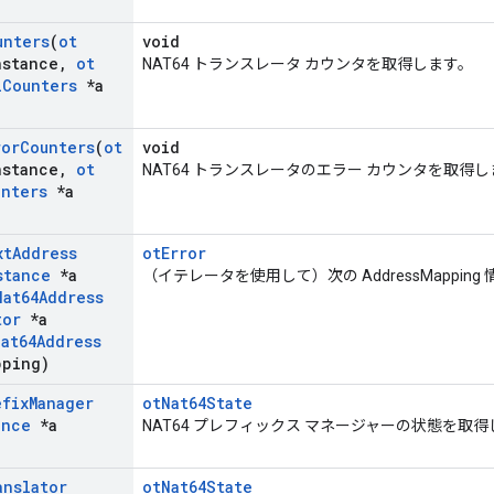
unters
(
ot
void
nstance
,
ot
NAT64 トランスレータ カウンタを取得します。
l
Counters
*a
ror
Counters
(
ot
void
nstance
,
ot
NAT64 トランスレータのエラー カウンタを取得
unters
*a
xt
Address
otError
stance
*a
（イテレータを使用して）次の AddressMappin
Nat64Address
tor
*a
Nat64Address
pping)
efix
Manager
otNat64State
ance
*a
NAT64 プレフィックス マネージャーの状態を取
anslator
otNat64State