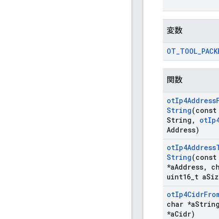
変数
OT
_
TOOL
_
PACK
関数
ot
Ip4Address
String
(const
String
,
ot
Ip
Address)
ot
Ip4Address
String
(cons
*a
Address
,
ch
uint16
_
t a
Siz
ot
Ip4Cidr
Fro
char *a
Strin
*a
Cidr)