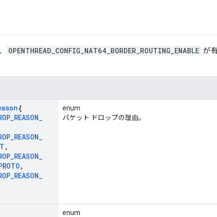
、
OPENTHREAD_CONFIG_NAT64_BORDER_ROUTING_ENABLE
が有
eason
{
enum
ROP
_
REASON
_
パケット ドロップの理由。
ROP
_
REASON
_
ET
,
ROP
_
REASON
_
PROTO
,
ROP
_
REASON
_
{
enum