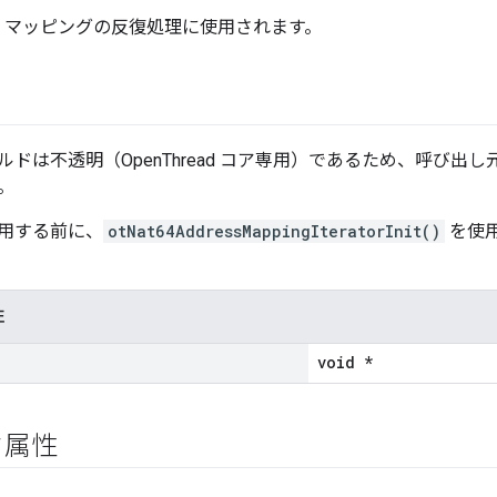
レス マッピングの反復処理に使用されます。
ドは不透明（OpenThread コア専用）であるため、呼び出
。
用する前に、
otNat64AddressMappingIteratorInit()
を使
性
void *
ク属性