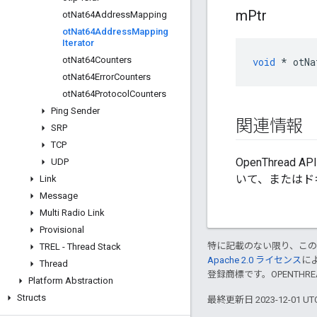
m
Ptr
ot
Nat64Address
Mapping
ot
Nat64Address
Mapping
Iterator
ot
Nat64Counters
void
*
 otNa
ot
Nat64Error
Counters
ot
Nat64Protocol
Counters
Ping Sender
関連情報
SRP
TCP
OpenThrea
UDP
いて、またはド
Link
Message
Multi Radio Link
Provisional
特に記載のない限り、こ
TREL - Thread Stack
Apache 2.0 ライセンス
に
Thread
登録商標です。OPENTHR
Platform Abstraction
Structs
最終更新日 2023-12-01 U