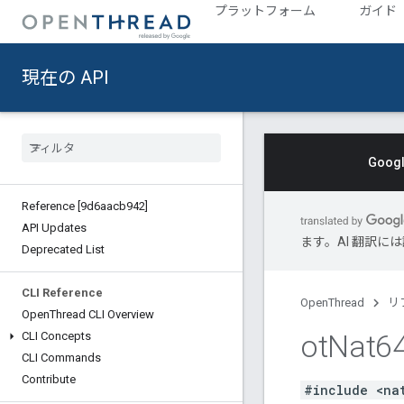
プラットフォーム
ガイド
現在の API
Goo
Reference [9d6aacb942]
API Updates
ます。AI 翻訳
Deprecated List
CLI Reference
OpenThread
リ
Open
Thread CLI Overview
ot
Nat6
CLI Concepts
CLI Commands
Contribute
#include <na