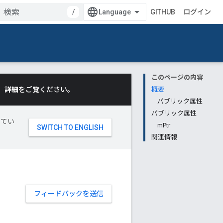
/
GITHUB
ログイン
このページの内容
。
詳細
をご覧ください。
概要
パブリック属性
パブリック属性
してい
mPtr
関連情報
フィードバックを送信