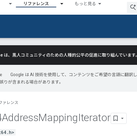
リファレンス
もっと見る
gle は、黒人コミュニティのための人種的公平の促進に取り組んでいます
Google は AI 技術を使用して、コンテンツをご希望の言語に翻訳
には誤りが含まれる場合があります。
ファレンス
4Address
Mapping
Iterator
t64.h>