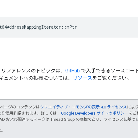
t64AddressMappingIterator
::
mPtr
d API リファレンスのトピックは、
GitHub
で入手できるソースコード
キュメントへの投稿については、
リソース
をご覧ください。
のページのコンテンツは
クリエイティブ・コモンズの表示 4.0 ライセンス
によ
より使用許諾されます。詳しくは、
Google Developers サイトのポリシー
をご覧
EAD および関連するマークは Thread Group の商標であり、ライセンスに
TC。