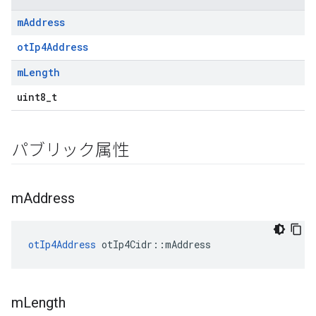
m
Address
otIp4Address
m
Length
uint8_t
パブリック属性
m
Address
otIp4Address
 otIp4Cidr
::
mAddress
m
Length