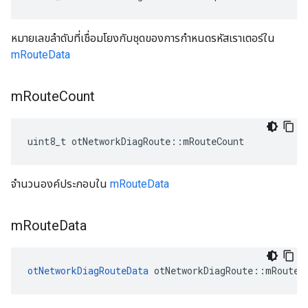
หมายเลขลำดับที่เชื่อมโยงกับชุดของการกำหนดรหัสเราเตอร์ใน
mRouteData
m
Route
Count
uint8_t otNetworkDiagRoute
::
mRouteCount
จำนวนองค์ประกอบใน
mRouteData
m
Route
Data
otNetworkDiagRouteData
 otNetworkDiagRoute
::
mRouteD