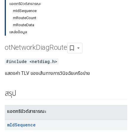
แอตทริบิวต์สาธารณะ
mIdSequence
mRouteCount
mRouteData
แหล่งข้อมูล
ot
Network
Diag
Route
#include <netdiag.h>
แสดงค่า TLV ของเส้นทางการวินิจฉัยเครือข่าย
สรุป
แอตทริบิวต์สาธารณะ
m
Id
Sequence