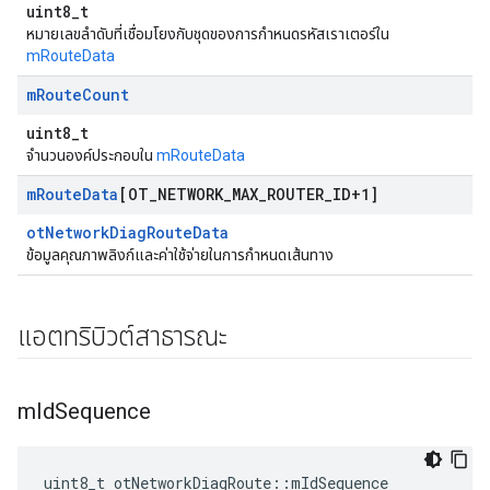
uint8_t
หมายเลขลำดับที่เชื่อมโยงกับชุดของการกำหนดรหัสเราเตอร์ใน
mRouteData
m
Route
Count
uint8_t
จำนวนองค์ประกอบใน
mRouteData
m
Route
Data
[OT
_
NETWORK
_
MAX
_
ROUTER
_
ID+1]
otNetworkDiagRouteData
ข้อมูลคุณภาพลิงก์และค่าใช้จ่ายในการกำหนดเส้นทาง
แอตทริบิวต์สาธารณะ
m
Id
Sequence
uint8_t otNetworkDiagRoute
::
mIdSequence