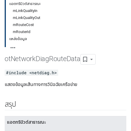
แอตทริบิวต์สาธารณะ
mLinkQualityIn
mLinkQualityOut
mRouteCost
mRouterId
แหล่งข้อมูล
ot
Network
Diag
Route
Data
#include <netdiag.h>
แสดงข้อมูลเส้นทางการวินิจฉัยเครือข่าย
สรุป
แอตทริบิวต์สาธารณะ