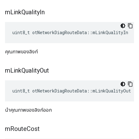
m
Link
Quality
In
uint8_t otNetworkDiagRouteData
::
mLinkQualityIn
คุณภาพของลิงก์
m
Link
Quality
Out
uint8_t otNetworkDiagRouteData
::
mLinkQualityOut
นำคุณภาพของลิงก์ออก
m
Route
Cost