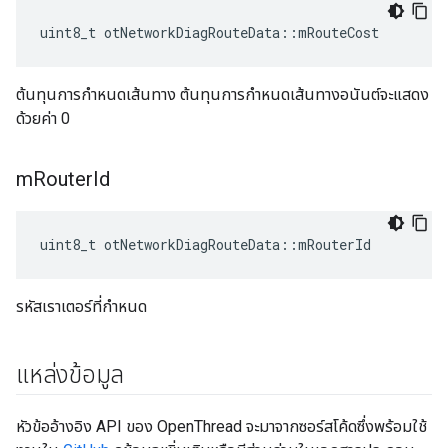
uint8_t otNetworkDiagRouteData
::
mRouteCost
ต้นทุนการกำหนดเส้นทาง ต้นทุนการกำหนดเส้นทางอนันต์จะแสดง
ด้วยค่า 0
m
Router
Id
uint8_t otNetworkDiagRouteData
::
mRouterId
รหัสเราเตอร์ที่กําหนด
แหล่งข้อมูล
หัวข้ออ้างอิง API ของ OpenThread จะมาจากซอร์สโค้ดซึ่งพร้อมใช้