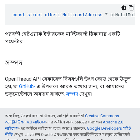
const
struct
otNetifMulticastAddress
*
 otNetifMult
পরবর্তী নেটওয়ার্ক ইন্টারফেস মাল্টিকাস্ট ঠিকানার একটি
পয়েন্টার।
সম্পদ
OpenThread API রেফারেন্স বিষয়গুলি উৎস কোড থেকে উদ্ভূত
হয়, যা
GitHub-
এ উপলব্ধ। আরও তথ্যের জন্য, বা আমাদের
ডকুমেন্টেশনে অবদান রাখতে,
সম্পদ
দেখুন।
অন্য কিছু উল্লেখ করা না থাকলে, এই পৃষ্ঠার কন্টেন্ট
Creative Commons
অ্যাট্রিবিউশন 4.0 লাইসেন্স
-এর অধীনে এবং কোডের স্যাম্পেল
Apache 2.0
লাইসেন্স
-এর অধীনে লাইসেন্স প্রাপ্ত। আরও জানতে,
Google Developers সাইট
নীতি
দেখুন। Java হল Oracle এবং/অথবা তার অ্যাফিলিয়েট সংস্থার রেজিস্টার্ড