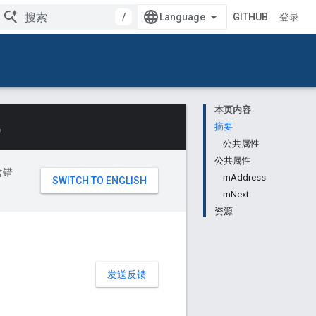
/
GITHUB
登录
本页内容
。
摘要
公共属性
公共属性
含错
mAddress
mNext
资源
发送反馈