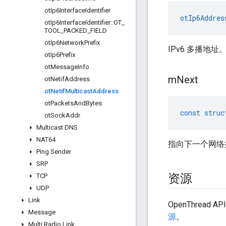
ot
Ip6Interface
Identifier
otIp6Addres
ot
Ip6Interface
Identifier
::
OT
_
TOOL
_
PACKED
_
FIELD
ot
Ip6Network
Prefix
IPv6 多播地址
ot
Ip6Prefix
ot
Message
Info
m
Next
ot
Netif
Address
ot
Netif
Multicast
Address
ot
Packets
And
Bytes
const
struc
ot
Sock
Addr
Multicast DNS
NAT64
指向下一个网络
Ping Sender
SRP
资源
TCP
UDP
Link
OpenThread 
Message
源
。
Multi Radio Link