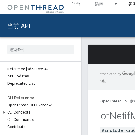
平台
指南
参
当前 API
Reference [9d6aacb942]
API Updates
误。
Deprecated List
CLI Reference
OpenThread
参
Open
Thread CLI Overview
ot
Netif
M
CLI Concepts
CLI Commands
Contribute
#include <ip