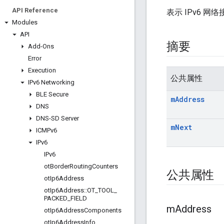
API Reference
表示 IPv6 网
Modules
API
摘要
Add-Ons
Error
Execution
公共属性
IPv6 Networking
BLE Secure
m
Address
DNS
DNS-SD Server
m
Next
ICMPv6
IPv6
IPv6
ot
Border
Routing
Counters
公共属性
ot
Ip6Address
ot
Ip6Address
::
OT
_
TOOL
_
PACKED
_
FIELD
m
Address
ot
Ip6Address
Components
ot
Ip6Address
Info