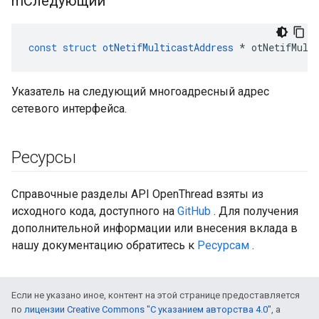
mСледующий
const
struct
otNetifMulticastAddress
*
 otNetifMult
Указатель на следующий многоадресный адрес
сетевого интерфейса.
Ресурсы
Справочные разделы API OpenThread взяты из
исходного кода, доступного на
GitHub
. Для получения
дополнительной информации или внесения вклада в
нашу документацию обратитесь к
Ресурсам
.
Если не указано иное, контент на этой странице предоставляется
по
лицензии Creative Commons "С указанием авторства 4.0"
, а