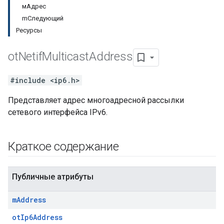
мАдрес
mСледующий
Ресурсы
ot
Netif
Multicast
Address
#include <ip6.h>
Представляет адрес многоадресной рассылки
сетевого интерфейса IPv6.
Краткое содержание
Публичные атрибуты
m
Address
otIp6Address