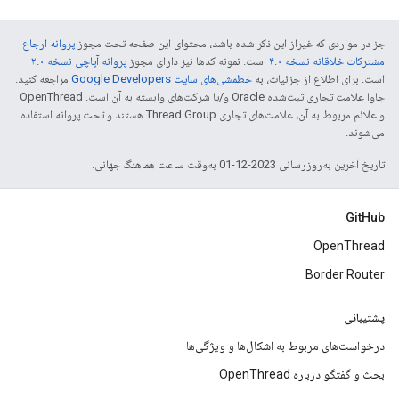
جز در مواردی که غیراز این ذکر شده باشد، محتوای این صفحه تحت مجوز
پروانه ارجاع
مشترکات خلاقانه نسخه ۴.۰
است. نمونه کدها نیز دارای مجوز
پروانه آپاچی نسخه ۲.۰
است. برای اطلاع از جزئیات، به
خطمشی‌های سایت Google Developers‏
مراجعه کنید.
جاوا علامت تجاری ثبت‌شده Oracle و/یا شرکت‌های وابسته به آن است. ‫OpenThread
و علائم مربوط به آن، علامت‌های تجاری Thread Group هستند و تحت پروانه استفاده
می‌شوند.
تاریخ آخرین به‌روزرسانی 2023-12-01 به‌وقت ساعت هماهنگ جهانی.
GitHub
OpenThread
Border Router
پشتیبانی
درخواست‌های مربوط به اشکال‌ها و ویژگی‌ها
بحث و گفتگو درباره OpenThread