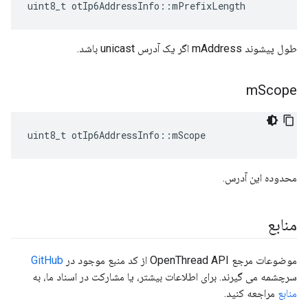
uint8_t otIp6AddressInfo
::
mPrefixLength
طول پیشوند mAddress اگر یک آدرس unicast باشد.
m
Scope
uint8_t otIp6AddressInfo
::
mScope
محدوده این آدرس.
منابع
موضوعات مرجع OpenThread API از کد منبع موجود در
GitHub
سرچشمه می گیرند. برای اطلاعات بیشتر، یا مشارکت در اسناد ما، به
منابع
مراجعه کنید.