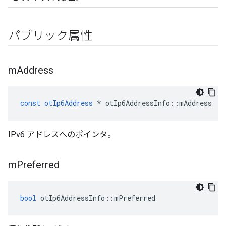
パブリック属性
m
Address
const
otIp6Address
*
 otIp6AddressInfo
::
mAddress
IPv6 アドレスへのポインタ。
m
Preferred
bool
 otIp6AddressInfo
::
mPreferred