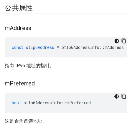
公共属性
m
Address
const
otIp6Address
*
 otIp6AddressInfo
::
mAddress
指向 IPv6 地址的指针。
m
Preferred
bool
 otIp6AddressInfo
::
mPreferred
这是否为首选地址。