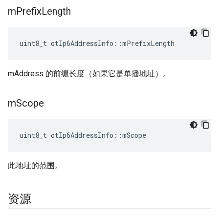
m
Prefix
Length
uint8_t otIp6AddressInfo
::
mPrefixLength
mAddress 的前缀长度（如果它是单播地址）。
m
Scope
uint8_t otIp6AddressInfo
::
mScope
此地址的范围。
资源