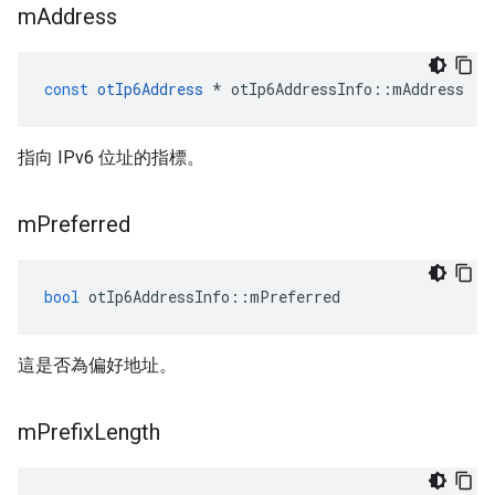
m
Address
const
otIp6Address
*
 otIp6AddressInfo
::
mAddress
指向 IPv6 位址的指標。
m
Preferred
bool
 otIp6AddressInfo
::
mPreferred
這是否為偏好地址。
m
Prefix
Length