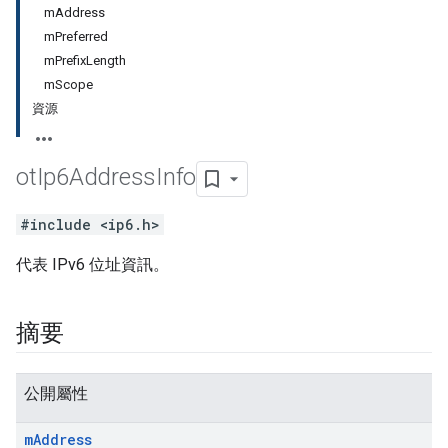
mAddress
mPreferred
mPrefixLength
mScope
資源
ot
Ip6Address
Info
#include <ip6.h>
代表 IPv6 位址資訊。
摘要
公開屬性
m
Address