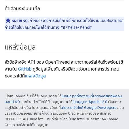
คำเตือนระดับบันทึก
หมายเหตุ:
กำหนดระดับการบันทึกเพื่อให้การติดตั้งใช้งานแบบฝังสามารถ
กำจัดโค้ดในขณะคอมไพล์ได้ผ่านทาง #if/#else/#endif
แหล่งข้อมูล
หัวข้ออ้างอิง API ของ OpenThread จะมาจากซอร์สโค้ดซึ่งพร้อมใช้
งานใน
GitHub
ดูข้อมูลเพิ่มเติมหรือมีส่วนร่วมในเอกสารประกอบ
ของเราได้ที่
แหล่งข้อมูล
เนื้อหาของหน้าเว็บนี้ได้รับอนุญาตภายใต้
ใบอนุญาตที่ต้องระบุที่มาของครีเอทีฟคอม
มอนส์ 4.0
และตัวอย่างโค้ดได้รับอนุญาตภายใต้
ใบอนุญาต Apache 2.0
เว้นแต่จะ
ระบุไว้เป็นอย่างอื่น โปรดดูรายละเอียดที่
นโยบายเว็บไซต์ Google Developers
ส่วน
Java เป็นเครื่องหมายการค้าจดทะเบียนของ Oracle และ/หรือบริษัทในเครือ
OPENTHREAD และเครื่องหมายที่เกี่ยวข้องเป็นเครื่องหมายการค้าของ Thread
Group และใช้ภายใต้ใบอนุญาต