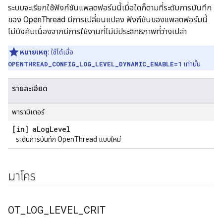
ระบบจะเรียกใช้ฟังก์ชันแพลตฟอร์มนี้เมื่อใดก็ตามที่ระดับการบันทึก
ของ OpenThread มีการเปลี่ยนแปลง ฟังก์ชันของแพลตฟอร์มนี้
ไม่บังคับเนื่องจากมีการใช้งานที่ไม่มีประสิทธิภาพที่ว่างเปล่า
หมายเหตุ:
ใช้ได้เมื่อ
OPENTHREAD_CONFIG_LOG_LEVEL_DYNAMIC_ENABLE=1
เท่านั้น
รายละเอียด
พารามิเตอร์
[in] a
Log
Level
ระดับการบันทึก OpenThread แบบใหม่
มาโคร
OT
_
LOG
_
LEVEL
_
CRIT