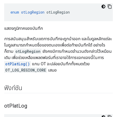
enum
otLogRegion
 otLogRegion
แสดงภูมิภาคของบันทึก
การสนับสนุนสำหรับเขตการบันทึกจะถูกนำออก และโมดูลหลักแต่ละ
โมดูลสามารถกำหนดชื่อของตนเองเพื่อต่อท้ายบันทึกได้ อย่างไร
ก็ตาม
otLogRegion
ยังคงมีการกำหนดจำนวนดังกล่าวไว้เหมือน
เดิม เพื่อช่วยเหลือแพลตฟอร์มที่เราอาจใช้การแจกแจงนี้ในการ
otPlatLog()
แกน OT จะปล่อยบันทึกทั้งหมดด้วย
OT_LOG_REGION_CORE
เสมอ
ฟังก์ชัน
ot
Plat
Log