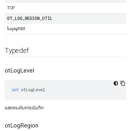
TCP
OT
_
LOG
_
REGION
_
UTIL
โมดูลยูทิลิตี
Typedef
ot
Log
Level
int
 otLogLevel
แสดงระดับการบันทึก
ot
Log
Region