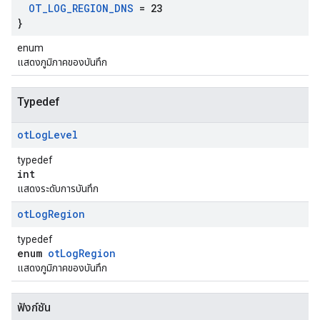
OT
_
LOG
_
REGION
_
DNS
= 23
}
enum
แสดงภูมิภาคของบันทึก
Typedef
ot
Log
Level
typedef
int
แสดงระดับการบันทึก
ot
Log
Region
typedef
enum
otLogRegion
แสดงภูมิภาคของบันทึก
ฟังก์ชัน