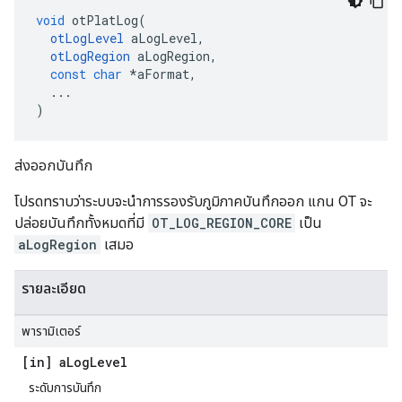
void
 otPlatLog
(
otLogLevel
 aLogLevel
,
otLogRegion
 aLogRegion
,
const
char
*
aFormat
,
...
)
ส่งออกบันทึก
โปรดทราบว่าระบบจะนําการรองรับภูมิภาคบันทึกออก แกน OT จะ
ปล่อยบันทึกทั้งหมดที่มี
OT_LOG_REGION_CORE
เป็น
aLogRegion
เสมอ
รายละเอียด
พารามิเตอร์
[in] a
Log
Level
ระดับการบันทึก