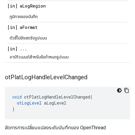
[in] a
Log
Region
ภูมิภาคของบันทึก
[in] a
Format
ตัวชี้ไปยังสตริงรูปแบบ
[in]
.
.
.
อาร์กิวเมนต์สำหรับข้อกำหนดรูปแบบ
ot
Plat
Log
Handle
Level
Changed
void
 otPlatLogHandleLevelChanged
(
otLogLevel
 aLogLevel
)
จัดการการเปลี่ยนแปลงระดับบันทึกของ OpenThread