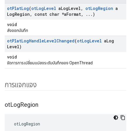
ot
Plat
Log
(
ot
Log
Level
a
Log
Level
,
ot
Log
Region
a
Log
Region
,
const char *a
Format
,
.
.
.
)
void
ส่งออกบันทึก
ot
Plat
Log
Handle
Level
Changed
(
ot
Log
Level
a
Log
Level)
void
จัดการการเปลี่ยนแปลงระดับบันทึกของ OpenThread
การแจกแจง
ot
Log
Region
 otLogRegion