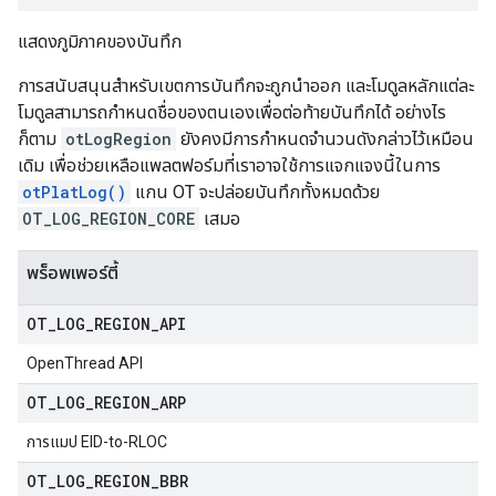
แสดงภูมิภาคของบันทึก
การสนับสนุนสำหรับเขตการบันทึกจะถูกนำออก และโมดูลหลักแต่ละ
โมดูลสามารถกำหนดชื่อของตนเองเพื่อต่อท้ายบันทึกได้ อย่างไร
ก็ตาม
otLogRegion
ยังคงมีการกำหนดจำนวนดังกล่าวไว้เหมือน
เดิม เพื่อช่วยเหลือแพลตฟอร์มที่เราอาจใช้การแจกแจงนี้ในการ
otPlatLog()
แกน OT จะปล่อยบันทึกทั้งหมดด้วย
OT_LOG_REGION_CORE
เสมอ
พร็อพเพอร์ตี้
OT
_
LOG
_
REGION
_
API
OpenThread API
OT
_
LOG
_
REGION
_
ARP
การแมป EID-to-RLOC
OT
_
LOG
_
REGION
_
BBR