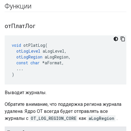
Функции
отПлатЛог
void
 otPlatLog
(
otLogLevel
 aLogLevel
,
otLogRegion
 aLogRegion
,
const
char
*
aFormat
,
...
)
Выводит журналы.
Обратите внимание, что поддержка региона журнала
удалена. Ядро OT всегда будет отправлять все
журналы с
OT_LOG_REGION_CORE
как
aLogRegion
.