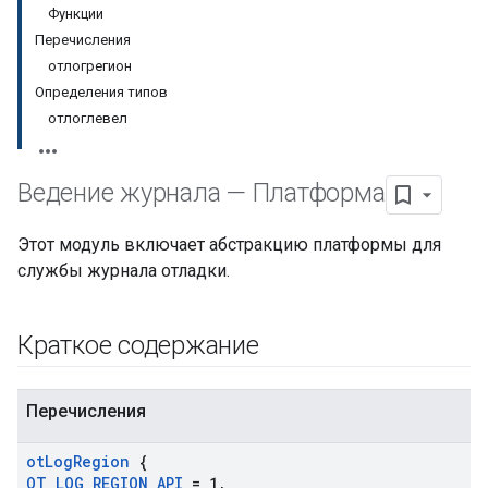
Функции
Перечисления
отлогрегион
Определения типов
отлоглевел
Ведение журнала — Платформа
Этот модуль включает абстракцию платформы для
службы журнала отладки.
Краткое содержание
Перечисления
ot
Log
Region
{
OT
_
LOG
_
REGION
_
API
= 1
,