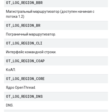
OT
_
LOG
_
REGION
_
BBR
Магистральный маршрутизатор (доступен начиная с
потока 1.2)
OT
_
LOG
_
REGION
_
BR
Пограничный маршрутизатор.
OT
_
LOG
_
REGION
_
CLI
Интерфейс командной строки.
OT
_
LOG
_
REGION
_
COAP
КоАП.
OT
_
LOG
_
REGION
_
CORE
Ядро OpenThread.
OT
_
LOG
_
REGION
_
DNS
DNS.