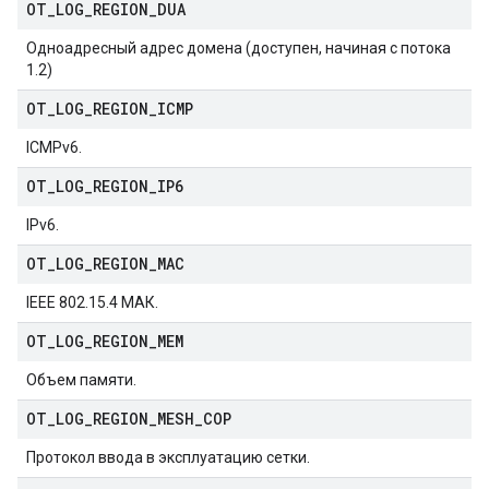
OT
_
LOG
_
REGION
_
DUA
Одноадресный адрес домена (доступен, начиная с потока
1.2)
OT
_
LOG
_
REGION
_
ICMP
ICMPv6.
OT
_
LOG
_
REGION
_
IP6
IPv6.
OT
_
LOG
_
REGION
_
MAC
IEEE 802.15.4 МАК.
OT
_
LOG
_
REGION
_
MEM
Объем памяти.
OT
_
LOG
_
REGION
_
MESH
_
COP
Протокол ввода в эксплуатацию сетки.