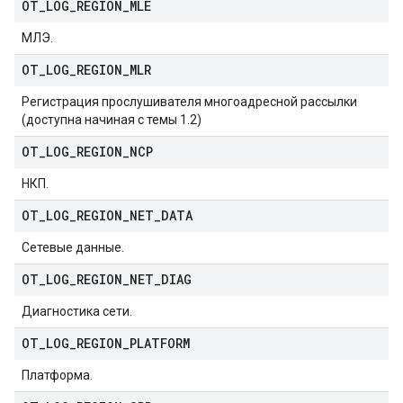
OT
_
LOG
_
REGION
_
MLE
МЛЭ.
OT
_
LOG
_
REGION
_
MLR
Регистрация прослушивателя многоадресной рассылки
(доступна начиная с темы 1.2)
OT
_
LOG
_
REGION
_
NCP
НКП.
OT
_
LOG
_
REGION
_
NET
_
DATA
Сетевые данные.
OT
_
LOG
_
REGION
_
NET
_
DIAG
Диагностика сети.
OT
_
LOG
_
REGION
_
PLATFORM
Платформа.