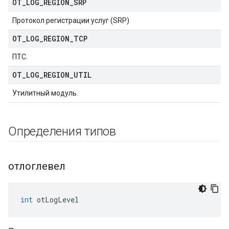
OT
_
LOG
_
REGION
_
SRP
Протокол регистрации услуг (SRP)
OT
_
LOG
_
REGION
_
TCP
ПТС.
OT
_
LOG
_
REGION
_
UTIL
Утилитный модуль.
Определения типов
отлоглевел
int
 otLogLevel