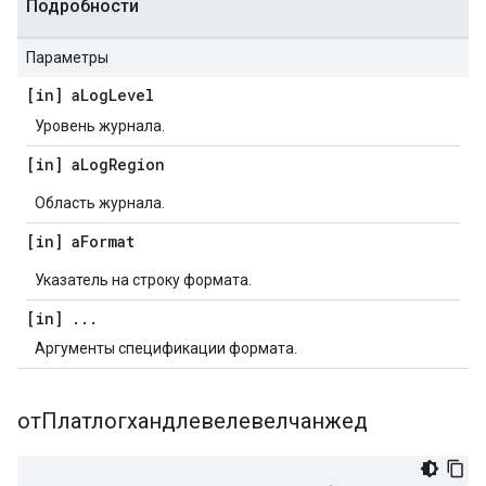
Подробности
Параметры
[in] a
Log
Level
Уровень журнала.
[in] a
Log
Region
Область журнала.
[in] a
Format
Указатель на строку формата.
[in]
.
.
.
Аргументы спецификации формата.
отПлатлогхандлевелевелчанжед