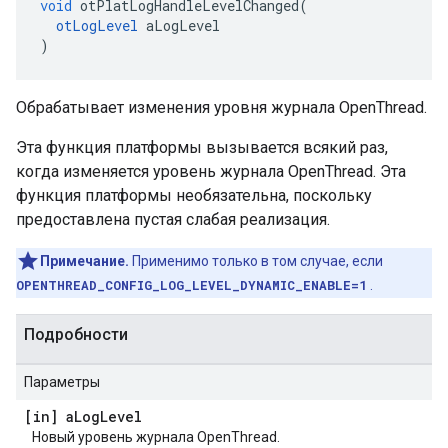
void
 otPlatLogHandleLevelChanged
(
otLogLevel
 aLogLevel
)
Обрабатывает изменения уровня журнала OpenThread.
Эта функция платформы вызывается всякий раз,
когда изменяется уровень журнала OpenThread. Эта
функция платформы необязательна, поскольку
предоставлена ​​пустая слабая реализация.
Примечание.
Применимо только в том случае, если
OPENTHREAD_CONFIG_LOG_LEVEL_DYNAMIC_ENABLE=1
.
Подробности
Параметры
[in] a
Log
Level
Новый уровень журнала OpenThread.