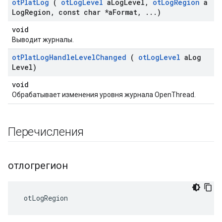
ot
Plat
Log
(
ot
Log
Level
a
Log
Level
,
ot
Log
Region
a
Log
Region
,
const char *a
Format
,
.
.
.
)
void
Выводит журналы.
ot
Plat
Log
Handle
Level
Changed
(
ot
Log
Level
a
Log
Level)
void
Обрабатывает изменения уровня журнала OpenThread.
Перечисления
отлогрегион
 otLogRegion