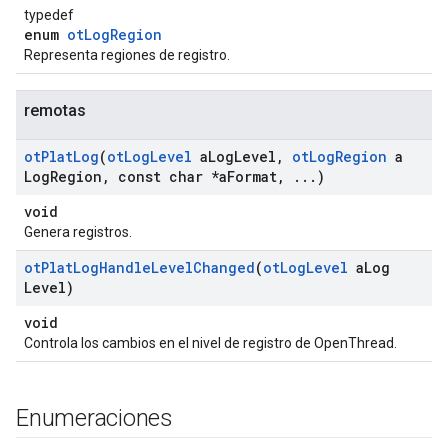
typedef
enum
otLogRegion
Representa regiones de registro.
remotas
ot
Plat
Log
(
ot
Log
Level
a
Log
Level
,
ot
Log
Region
a
Log
Region
,
const char *a
Format
,
.
.
.
)
void
Genera registros.
ot
Plat
Log
Handle
Level
Changed
(
ot
Log
Level
a
Log
Level)
void
Controla los cambios en el nivel de registro de OpenThread.
Enumeraciones