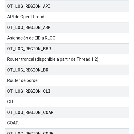
OT
_
LOG
_
REGION
_
API
API de OpenThread.
OT
_
LOG
_
REGION
_
ARP
Asignación de EID a RLOC
OT
_
LOG
_
REGION
_
BBR
Router troncal (disponible a partir de Thread 1.2)
OT
_
LOG
_
REGION
_
BR
Router de borde
OT
_
LOG
_
REGION
_
CLI
CLI.
OT
_
LOG
_
REGION
_
COAP
COAP.
OT
_
LOG
_
REGION
_
CORE