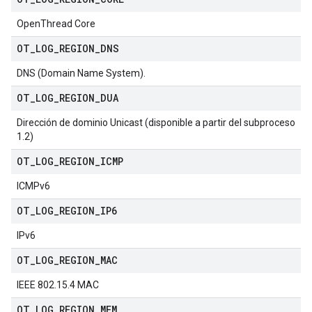
OpenThread Core
OT
_
LOG
_
REGION
_
DNS
DNS (Domain Name System).
OT
_
LOG
_
REGION
_
DUA
Dirección de dominio Unicast (disponible a partir del subproceso
1.2)
OT
_
LOG
_
REGION
_
ICMP
ICMPv6
OT
_
LOG
_
REGION
_
IP6
IPv6
OT
_
LOG
_
REGION
_
MAC
IEEE 802.15.4 MAC
OT
_
LOG
_
REGION
_
MEM