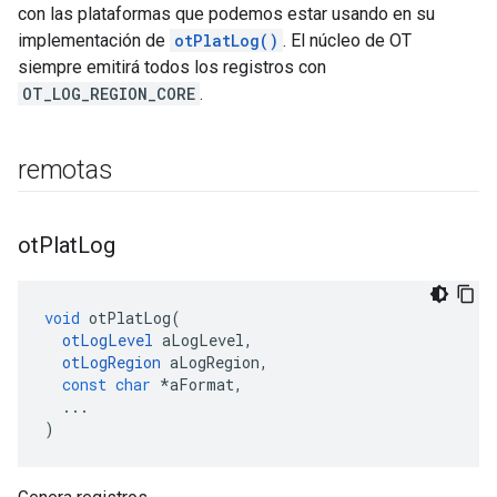
con las plataformas que podemos estar usando en su
implementación de
otPlatLog()
. El núcleo de OT
siempre emitirá todos los registros con
OT_LOG_REGION_CORE
.
remotas
ot
Plat
Log
void
 otPlatLog
(
otLogLevel
 aLogLevel
,
otLogRegion
 aLogRegion
,
const
char
*
aFormat
,
...
)