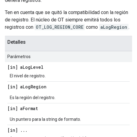
Genera registros.
Ten en cuenta que se quitó la compatibilidad con la región
de registro. El núcleo de OT siempre emitirá todos los
registros con
OT_LOG_REGION_CORE
como
aLogRegion
.
Detalles
Parámetros
[in] a
Log
Level
El nivel de registro.
[in] a
Log
Region
Es la región del registro.
[in] a
Format
Un puntero para la string de formato.
[in]
.
.
.