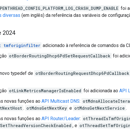
PENTHREAD_CONFIG_PLATFORM_LOG_CRASH_DUMP_ENABLE
foi 
s diversas
(em inglês) da referência das variáveis de configuraç
e 2024
t tmforiginfilter
adicionado à referência de comandos da CL
nção
otBorderRoutingDhcp6PdSetRequestCallback
foi adic
 novo typedef de
otBorderRoutingRequestDhcp6PdCallback
nção
otLinkMetricsManagerIsEnabled
foi adicionada ao
API L
as novas funções ao
API Multicast DNS
:
otMdnsAllocateItera
tNextHost
.
otMdnsGetNextKey
e
otMdnsGetNextService
.
as novas funções ao
API Router/Leader
:
otThreadIsTmfOrigi
SetThreadVersionCheckEnabled
, e
otThreadSetTmfOrigin