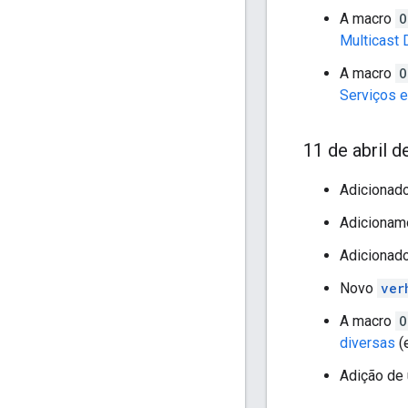
A macro
O
Multicast
A macro
O
Serviços e
11 de abril d
Adicionad
Adicionam
Adicionad
Novo
ver
A macro
O
diversas
(
Adição de