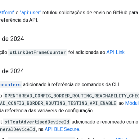
latform"
e
"api: user"
rotulou solicitações de envio no GitHub par
referência da API.
o de 2024
nção
otLinkGetFrameCounter
foi adicionada ao
API Link
.
o de 2024
counters
adicionado à referência de comandos da CLI.
 o
OPENTHREAD_CONFIG_BORDER_ROUTING_REACHABILITY_CHE
AD_CONFIG_BORDER_ROUTING_TESTING_API_ENABLE
ao
Módul
a referência das variáveis de configuração.
ct
otTcatAdvertisedDeviceId
adicionado e renomeado como 
neralDeviceId
, na
API BLE Secure
.