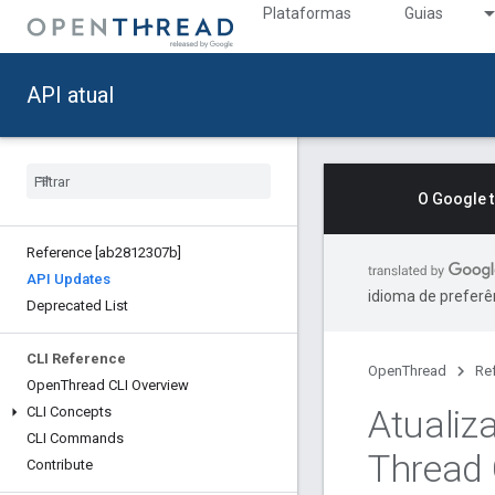
Plataformas
Guias
API atual
O Google 
Reference [ab2812307b]
API Updates
idioma de preferê
Deprecated List
CLI Reference
OpenThread
Re
Open
Thread CLI Overview
Atualiz
CLI Concepts
CLI Commands
Thread
Contribute