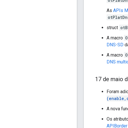
otPlatDn
As
APIs M
otPlatDn
struct
otB
A macro
O
DNS-SD
da
A macro
O
DNS multi
17 de maio 
Foram adi
(enable,
A nova fu
Os atribut
APIBorder