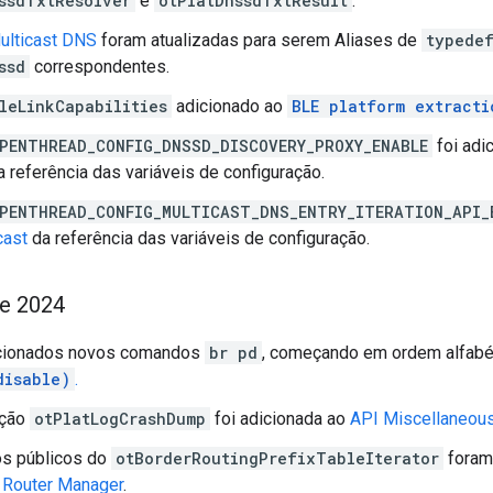
ssdTxtResolver
e
otPlatDnssdTxtResult
.
ulticast DNS
foram atualizadas para serem Aliases de
typede
ssd
correspondentes.
leLinkCapabilities
adicionado ao
BLE platform extracti
PENTHREAD_CONFIG_DNSSD_DISCOVERY_PROXY_ENABLE
foi adi
 referência das variáveis de configuração.
PENTHREAD_CONFIG_MULTICAST_DNS_ENTRY_ITERATION_API_
cast
da referência das variáveis de configuração.
de 2024
cionados novos comandos
br pd
, começando em ordem alfab
disable)
.
nção
otPlatLogCrashDump
foi adicionada ao
API Miscellaneou
os públicos do
otBorderRoutingPrefixTableIterator
foram 
 Router Manager
.