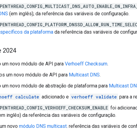
PENTHREAD_CONFIG_MULTICAST_DNS_AUTO_ENABLE_ON_INFRA
 DNS
(em inglês); da referência das variáveis de configuração.
PENTHREAD_CONFIG_PLATFORM_DNSSD_ALLOW_RUN_TIME_SELE
specíficos da plataforma
da referência das variáveis de configu
e 2024
o um novo módulo de API para
Verhoeff Checksum
.
os um novo módulo de API para
Multicast DNS
.
o um novo módulo de abstração de plataforma para
Multicast D
hoeff calculate
adicionado e
verhoeff validate
para a r
PENTHREAD_CONFIG_VERHOEFF_CHECKSUM_ENABLE
foi adiciona
em inglês) da referência das variáveis de configuração.
 um novo
módulo DNS multicast
. referência das variáveis de con