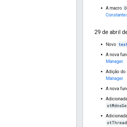
A macro
O
Constante
29 de abril d
Novo
tes
A nova fu
Manager
.
Adição do
Manager
.
A nova fu
Adicionad
otMdnsGe
Adicionad
otThread