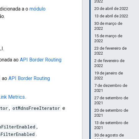
2022
adicionada a o
módulo
20 de abril de 2022
ão.
13 de abril de 2022
30 de março de
2022
15 de março de
2022
I.
23 de fevereiro de
2022
ionada ao
API Border Routing
2 de fevereiro de
2022
19 de janeiro de
ao
API Border Routing
2022
7 de dezembro de
2021
ink Metrics
.
27 de setembro de
2021
tor
,
otMdnsFreeIterator
e
20 de setembro de
2021
13 de setembro de
nFilterEnabled
,
2021
FilterEnabled
.
30 de agosto de