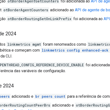
nção
otBorderAgentGetCounters
foi adicionada ao
API de age
ct
otBorderAgentCounters
adicionado ao
API de agente de b
nção
otBorderRoutingSetOnLinkPrefix
foi adicionada ao
API
de 2024
dos
linkmetrics mgmt
foram renomeados como
linkmetric
abética e começam com
linkmetrics config enhanced-ack
da CLI.
PENTHREAD_CONFIG_REFERENCE_DEVICE_ENABLE
foi adicionad
erência das variáveis de configuração.
de 2024
peers
adicionado e
br peers count
para a referência de com
orderRoutingCountPeerBrs
adicionado e
otBorderRoutingG