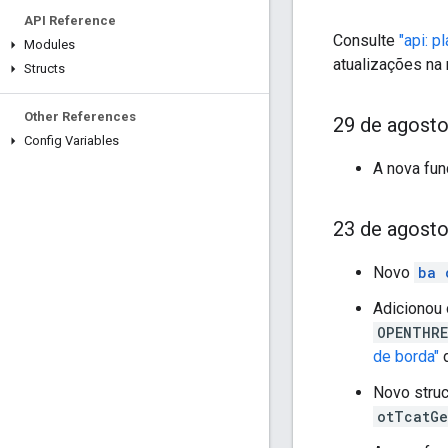
API Reference
Consulte
"api: p
Modules
atualizações na 
Structs
Other References
29 de agost
Config Variables
A nova fu
23 de agost
Novo
ba 
Adicionou
OPENTHRE
de borda"
d
Novo stru
otTcatGe