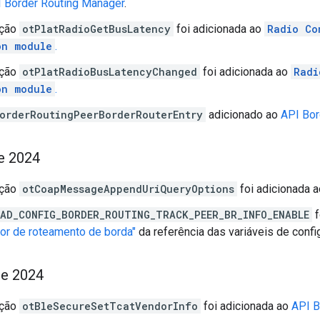
 Border Routing Manager
.
nção
otPlatRadioGetBusLatency
foi adicionada ao
Radio Co
on module
.
nção
otPlatRadioBusLatencyChanged
foi adicionada ao
Radi
on module
.
orderRoutingPeerBorderRouterEntry
adicionado ao
API Bor
de 2024
nção
otCoapMessageAppendUriQueryOptions
foi adicionada 
AD_CONFIG_BORDER_ROUTING_TRACK_PEER_BR_INFO_ENABLE
f
or de roteamento de borda"
da referência das variáveis de confi
de 2024
nção
otBleSecureSetTcatVendorInfo
foi adicionada ao
API B