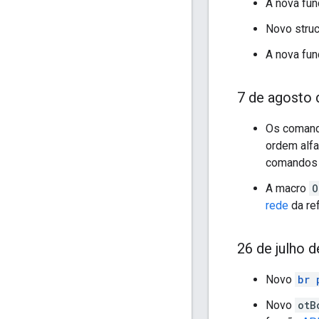
A nova fu
Novo stru
A nova fu
7 de agosto 
Os coman
ordem alf
comandos 
A macro
O
rede
da ref
26 de julho 
Novo
br 
Novo
otB