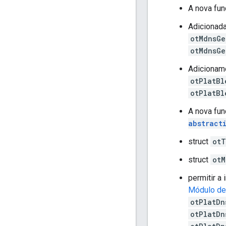
A nova fu
Adicionad
otMdnsGe
otMdnsGe
Adicionam
otPlatBl
otPlatBl
A nova fu
abstract
struct
otT
struct
otM
permitir a
Módulo de
otPlatDn
otPlatDn