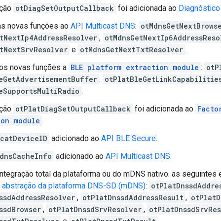
nção
otDiagSetOutputCallback
foi adicionada ao
Diagnóstico 
as novas funções ao
API Multicast DNS
:
otMdnsGetNextBrows
tNextIp4AddressResolver
,
otMdnsGetNextIp6AddressReso
tNextSrvResolver
e
otMdnsGetNextTxtResolver
.
os novas funções a
BLE platform extraction module
:
otP
eGetAdvertisementBuffer
.
otPlatBleGetLinkCapabilitie
eSupportsMultiRadio
.
nção
otPlatDiagSetOutputCallback
foi adicionada ao
Facto
ion module
.
catDeviceID
adicionado ao
API BLE Secure
.
dnsCacheInfo
adicionado ao
API Multicast DNS
.
 integração total da plataforma ou do mDNS nativo. as seguintes
 abstração da plataforma DNS-SD (mDNS)
:
otPlatDnssdAddre
ssdAddressResolver
,
otPlatDnssdAddressResult
,
otPlatD
ssdBrowser
,
otPlatDnssdSrvResolver
,
otPlatDnssdSrvRes