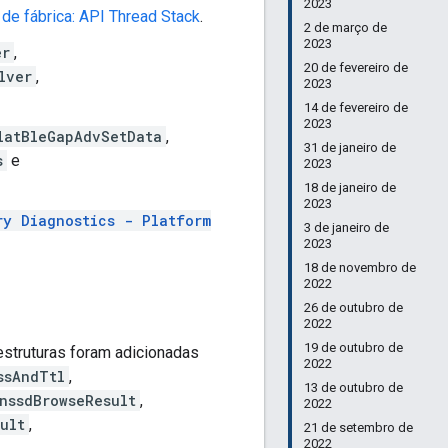
2023
de fábrica: API Thread Stack
.
2 de março de
2023
er
,
20 de fevereiro de
lver
,
2023
14 de fevereiro de
2023
latBleGapAdvSetData
,
31 de janeiro de
s
e
2023
18 de janeiro de
2023
ry Diagnostics - Platform
3 de janeiro de
2023
18 de novembro de
2022
26 de outubro de
2022
19 de outubro de
 estruturas foram adicionadas
2022
ssAndTtl
,
13 de outubro de
nssdBrowseResult
,
2022
ult
,
21 de setembro de
2022