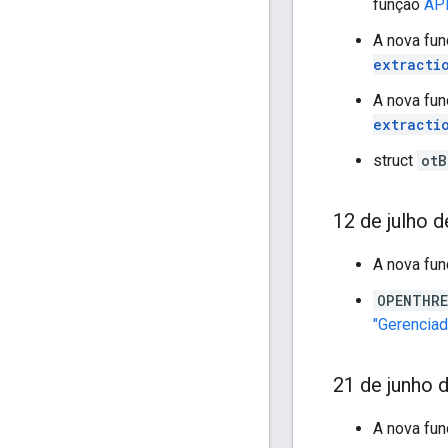
função
API
A nova fu
extracti
A nova fu
extracti
struct
otB
12 de julho 
A nova fu
OPENTHRE
"Gerenciad
21 de junho 
A nova fu