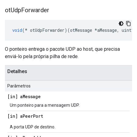
ot
Udp
Forwarder
void
(*
 otUdpForwarder
)(
otMessage 
*
aMessage
,
 uint16
O ponteiro entrega o pacote UDP ao host, que precisa
enviá-lo pela própria pilha de rede.
Detalhes
Parâmetros
[in] a
Message
Um ponteiro para a mensagem UDP.
[in] a
Peer
Port
A porta UDP de destino.