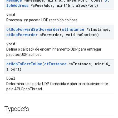
Message
*a
Message
,
uint16
_
t a
Peer
Port
,
const
ot
Ip6Address
*a
Peer
Addr
,
uint16
_
t a
Sock
Port)
void
Processa um pacote UDP recebido do host.
ot
Udp
Forward
Set
Forwarder
(
ot
Instance
*a
Instance
,
ot
Udp
Forwarder
a
Forwarder
,
void *a
Context)
void
Defina o callback de encaminhamento UDP para entregar
pacotes UDP ao host.
ot
Udp
Is
Port
In
Use
(
ot
Instance
*a
Instance
,
uint16
_
t port)
bool
Determina se a porta UDP fornecida é aberta exclusivamente
pela API OpenThread.
Typedefs