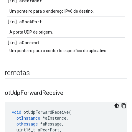
[in] a
Peer
Addr
Um ponteiro para o endereço IPv6 de destino.
[in] a
Sock
Port
A porta UDP de origem.
[in] a
Context
Um ponteiro para o contexto específico do aplicativo.
remotas
ot
Udp
Forward
Receive
void
 otUdpForwardReceive
(
otInstance
*
aInstance
,
otMessage
*
aMessage
,
  uint16_t aPeerPort
,