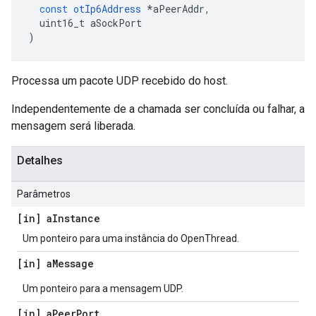
const
otIp6Address
*
aPeerAddr
,
  uint16_t aSockPort
)
Processa um pacote UDP recebido do host.
Independentemente de a chamada ser concluída ou falhar, a
mensagem será liberada.
Detalhes
Parâmetros
[in] a
Instance
Um ponteiro para uma instância do OpenThread.
[in] a
Message
Um ponteiro para a mensagem UDP.
[in] a
Peer
Port