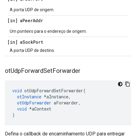
A porta UDP de origem.
[in] a
Peer
Addr
Um ponteiro para o endereço de origem.
[in] a
Sock
Port
A porta UDP de destino.
ot
Udp
Forward
Set
Forwarder
void
 otUdpForwardSetForwarder
(
otInstance
*
aInstance
,
otUdpForwarder
 aForwarder
,
void
*
aContext
)
Defina o callback de encaminhamento UDP para entregar