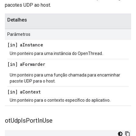
pacotes UDP ao host.
Detalhes
Parâmetros
[in] a
Instance
Um ponteiro para uma instância do OpenThread.
[in] a
Forwarder
Um ponteiro para uma função chamada para encaminhar
pacote UDP para o host.
[in] a
Context
Um ponteiro para o contexto específico do aplicativo.
ot
Udp
Is
Port
In
Use