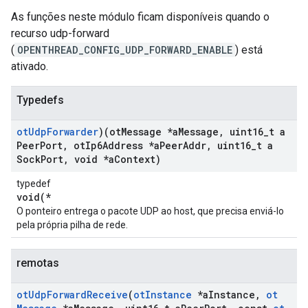
As funções neste módulo ficam disponíveis quando o
recurso udp-forward
(
OPENTHREAD_CONFIG_UDP_FORWARD_ENABLE
) está
ativado.
Typedefs
ot
Udp
Forwarder
)(ot
Message *a
Message
,
uint16
_
t a
Peer
Port
,
ot
Ip6Address *a
Peer
Addr
,
uint16
_
t a
Sock
Port
,
void *a
Context)
typedef
void(*
O ponteiro entrega o pacote UDP ao host, que precisa enviá-lo
pela própria pilha de rede.
remotas
ot
Udp
Forward
Receive
(
ot
Instance
*a
Instance
,
ot