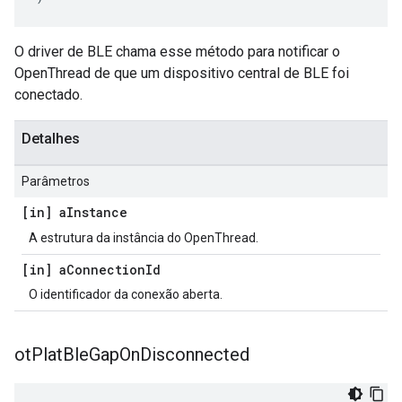
O driver de BLE chama esse método para notificar o
OpenThread de que um dispositivo central de BLE foi
conectado.
Detalhes
Parâmetros
[in] a
Instance
A estrutura da instância do OpenThread.
[in] a
Connection
Id
O identificador da conexão aberta.
ot
Plat
Ble
Gap
On
Disconnected