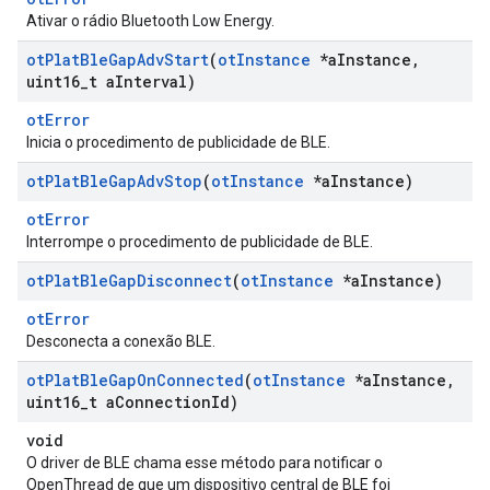
Ativar o rádio Bluetooth Low Energy.
ot
Plat
Ble
Gap
Adv
Start
(
ot
Instance
*a
Instance
,
uint16
_
t a
Interval)
otError
Inicia o procedimento de publicidade de BLE.
ot
Plat
Ble
Gap
Adv
Stop
(
ot
Instance
*a
Instance)
otError
Interrompe o procedimento de publicidade de BLE.
ot
Plat
Ble
Gap
Disconnect
(
ot
Instance
*a
Instance)
otError
Desconecta a conexão BLE.
ot
Plat
Ble
Gap
On
Connected
(
ot
Instance
*a
Instance
,
uint16
_
t a
Connection
Id)
void
O driver de BLE chama esse método para notificar o
OpenThread de que um dispositivo central de BLE foi