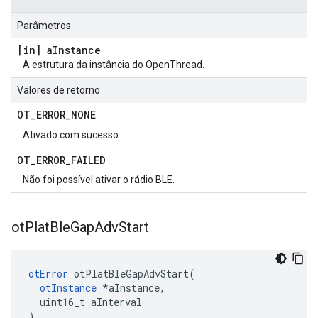
Parâmetros
[in] a
Instance
A estrutura da instância do OpenThread.
Valores de retorno
OT
_
ERROR
_
NONE
Ativado com sucesso.
OT
_
ERROR
_
FAILED
Não foi possível ativar o rádio BLE.
ot
Plat
Ble
Gap
Adv
Start
otError
 otPlatBleGapAdvStart
(
otInstance
*
aInstance
,
  uint16_t aInterval
)