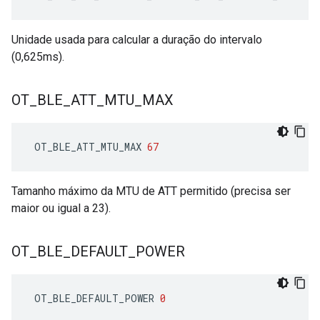
Unidade usada para calcular a duração do intervalo
(0,625ms).
OT
_
BLE
_
ATT
_
MTU
_
MAX
 OT_BLE_ATT_MTU_MAX 
67
Tamanho máximo da MTU de ATT permitido (precisa ser
maior ou igual a 23).
OT
_
BLE
_
DEFAULT
_
POWER
 OT_BLE_DEFAULT_POWER 
0