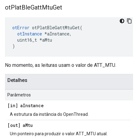
ot
Plat
Ble
Gatt
Mtu
Get
otError
 otPlatBleGattMtuGet
(
otInstance
*
aInstance
,
  uint16_t 
*
aMtu
)
No momento, as leituras usam o valor de ATT_MTU.
Detalhes
Parâmetros
[in] a
Instance
A estrutura da instância do OpenThread.
[out] a
Mtu
Um ponteiro para produzir o valor ATT_MTU atual.