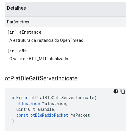
Detalhes
Parâmetros
[in] a
Instance
A estrutura da instância do OpenThread.
[in] a
Mtu
O valor de ATT_MTU atualizado.
ot
Plat
Ble
Gatt
Server
Indicate
otError
 otPlatBleGattServerIndicate
(
otInstance
*
aInstance
,
  uint16_t aHandle
,
const
otBleRadioPacket
*
aPacket
)