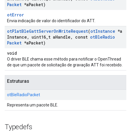
Packet
*a
Packet)
otError
Envia indicação de valor do identificador do ATT.
ot
Plat
Ble
Gatt
Server
On
Write
Request
(
ot
Instance
*a
Instance
,
uint16
_
t a
Handle
,
const
ot
Ble
Radio
Packet
*a
Packet)
void
O driver BLE chama esse método para notificar o OpenThread
de que um pacote de solicitação de gravação ATT foi recebido.
Estruturas
otBleRadioPacket
Representa um pacote BLE.
Typedefs