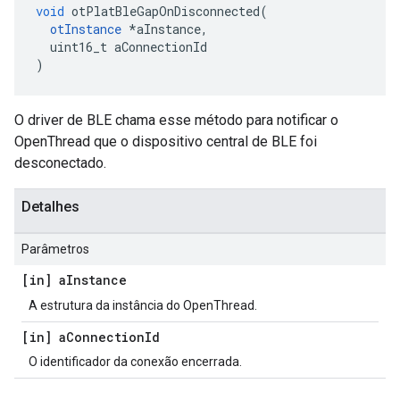
void
 otPlatBleGapOnDisconnected
(
otInstance
*
aInstance
,
  uint16_t aConnectionId
)
O driver de BLE chama esse método para notificar o
OpenThread que o dispositivo central de BLE foi
desconectado.
Detalhes
Parâmetros
[in] a
Instance
A estrutura da instância do OpenThread.
[in] a
Connection
Id
O identificador da conexão encerrada.