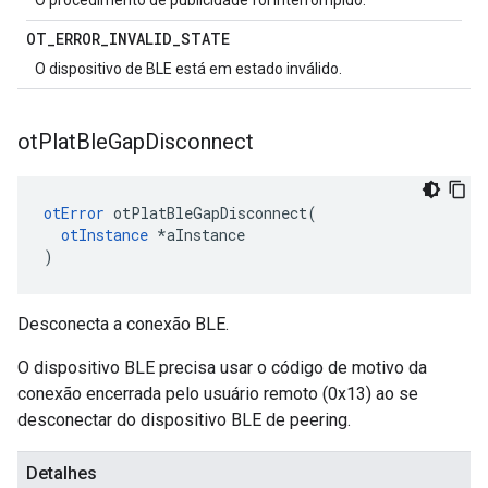
O procedimento de publicidade foi interrompido.
OT
_
ERROR
_
INVALID
_
STATE
O dispositivo de BLE está em estado inválido.
ot
Plat
Ble
Gap
Disconnect
otError
 otPlatBleGapDisconnect
(
otInstance
*
aInstance
)
Desconecta a conexão BLE.
O dispositivo BLE precisa usar o código de motivo da
conexão encerrada pelo usuário remoto (0x13) ao se
desconectar do dispositivo BLE de peering.
Detalhes