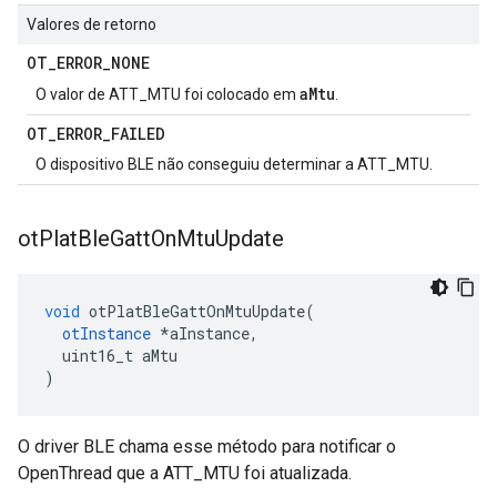
Valores de retorno
OT
_
ERROR
_
NONE
aMtu
O valor de ATT_MTU foi colocado em
.
OT
_
ERROR
_
FAILED
O dispositivo BLE não conseguiu determinar a ATT_MTU.
ot
Plat
Ble
Gatt
On
Mtu
Update
void
 otPlatBleGattOnMtuUpdate
(
otInstance
*
aInstance
,
  uint16_t aMtu
)
O driver BLE chama esse método para notificar o
OpenThread que a ATT_MTU foi atualizada.