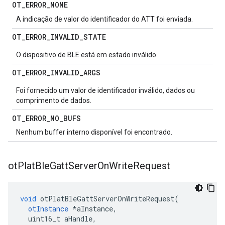
OT
_
ERROR
_
NONE
A indicação de valor do identificador do ATT foi enviada.
OT
_
ERROR
_
INVALID
_
STATE
O dispositivo de BLE está em estado inválido.
OT
_
ERROR
_
INVALID
_
ARGS
Foi fornecido um valor de identificador inválido, dados ou
comprimento de dados.
OT
_
ERROR
_
NO
_
BUFS
Nenhum buffer interno disponível foi encontrado.
ot
Plat
Ble
Gatt
Server
On
Write
Request
void
 otPlatBleGattServerOnWriteRequest
(
otInstance
*
aInstance
,
  uint16_t aHandle
,