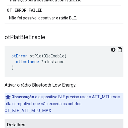
Transição para desativada com sucesso.
OT
_
ERROR
_
FAILED
Não foi possível desativar o rádio BLE.
ot
Plat
Ble
Enable
otError
 otPlatBleEnable
(
otInstance
*
aInstance
)
Ativar o rádio Bluetooth Low Energy.
Observação
:o dispositivo BLE precisa usar a ATT_MTU mais
alta compatível que não exceda os octetos
OT_BLE_ATT_MTU_MAX.
Detalhes