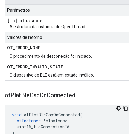
Parâmetros
[in] a
Instance
A estrutura da instância do OpenThread.
Valores de retorno
OT
_
ERROR
_
NONE
O procedimento de desconexão foi iniciado.
OT
_
ERROR
_
INVALID
_
STATE
O dispositivo de BLE está em estado inválido.
ot
Plat
Ble
Gap
On
Connected
void
 otPlatBleGapOnConnected
(
otInstance
*
aInstance
,
  uint16_t aConnectionId
)