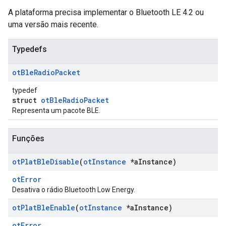
A plataforma precisa implementar o Bluetooth LE 4.2 ou
uma versão mais recente.
Typedefs
ot
Ble
Radio
Packet
typedef
struct
otBleRadioPacket
Representa um pacote BLE.
Funções
ot
Plat
Ble
Disable
(
ot
Instance
*a
Instance)
otError
Desativa o rádio Bluetooth Low Energy.
ot
Plat
Ble
Enable
(
ot
Instance
*a
Instance)
otError