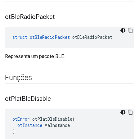
ot
Ble
Radio
Packet
struct
otBleRadioPacket
 otBleRadioPacket
Representa um pacote BLE.
Funções
ot
Plat
Ble
Disable
otError
 otPlatBleDisable
(
otInstance
*
aInstance
)