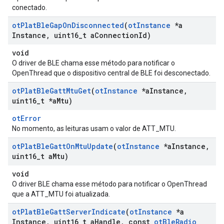
conectado.
ot
Plat
Ble
Gap
On
Disconnected
(
ot
Instance
*a
Instance
,
uint16
_
t a
Connection
Id)
void
O driver de BLE chama esse método para notificar o
OpenThread que o dispositivo central de BLE foi desconectado.
ot
Plat
Ble
Gatt
Mtu
Get
(
ot
Instance
*a
Instance
,
uint16
_
t *a
Mtu)
otError
No momento, as leituras usam o valor de ATT_MTU.
ot
Plat
Ble
Gatt
On
Mtu
Update
(
ot
Instance
*a
Instance
,
uint16
_
t a
Mtu)
void
O driver BLE chama esse método para notificar o OpenThread
que a ATT_MTU foi atualizada.
ot
Plat
Ble
Gatt
Server
Indicate
(
ot
Instance
*a
Instance
,
uint16
_
t a
Handle
,
const
ot
Ble
Radio