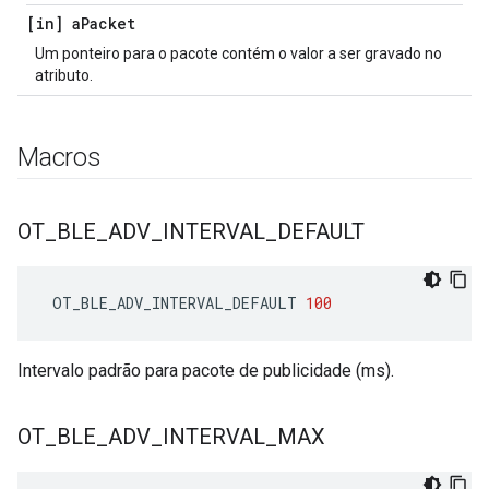
[in] a
Packet
Um ponteiro para o pacote contém o valor a ser gravado no
atributo.
Macros
OT
_
BLE
_
ADV
_
INTERVAL
_
DEFAULT
 OT_BLE_ADV_INTERVAL_DEFAULT 
100
Intervalo padrão para pacote de publicidade (ms).
OT
_
BLE
_
ADV
_
INTERVAL
_
MAX