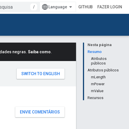
/
GITHUB
FAZER LOGIN
Nesta página
idades negras.
Saiba como
.
Resumo
Atributos
públicos
Atributos públicos
mLength
mPower
mValue
Recursos
ENVIE COMENTÁRIOS