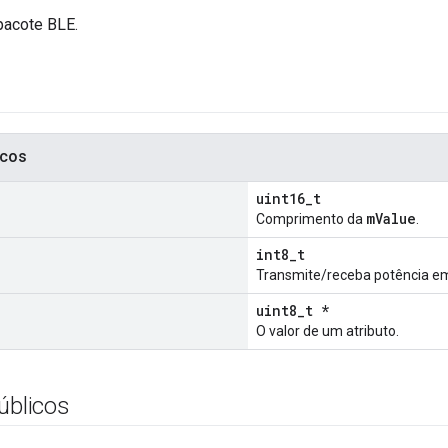
pacote BLE.
icos
uint16_t
mValue
Comprimento da
.
int8_t
Transmite/receba potência e
uint8_t *
O valor de um atributo.
úblicos