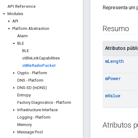
API Reference
Representa um 
Modules
API
Resumo
Platform Abstraction
Alarm
BLE
Atributos públ
BLE
ot
Ble
Link
Capabilities
m
Length
ot
Ble
Radio
Packet
Crypto - Platform
m
Power
DNS - Platform
DNS-SD (m
DNS)
Entropy
m
Value
Factory Diagnostics - Platform
Infrastructure Interface
Logging - Platform
Atributos p
Memory
Message Pool