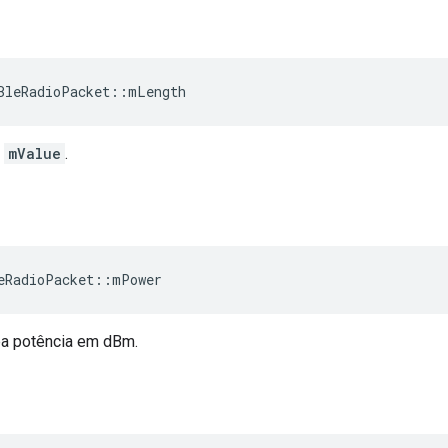
BleRadioPacket
::
mLength
a
mValue
.
eRadioPacket
::
mPower
a potência em dBm.