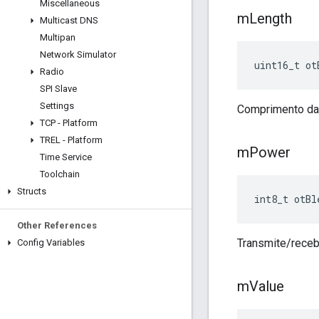
Miscellaneous
m
Length
Multicast DNS
Multipan
Network Simulator
uint16_t ot
Radio
SPI Slave
Settings
Comprimento d
TCP - Platform
TREL - Platform
m
Power
Time Service
Toolchain
Structs
int8_t otBl
Other References
Transmite/receb
Config Variables
m
Value