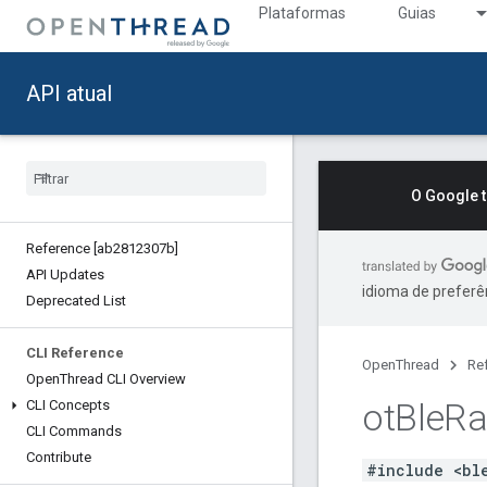
Plataformas
Guias
API atual
O Google 
Reference [ab2812307b]
API Updates
idioma de preferê
Deprecated List
CLI Reference
OpenThread
Re
Open
Thread CLI Overview
ot
Ble
Ra
CLI Concepts
CLI Commands
Contribute
#include <bl