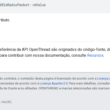
tBleRadioPacket
::
mValue
ributo.
eferência da API OpenThread são originados do código-fonte, d
para contribuir com nossa documentação, consulte
Recursos
.
ão contrária, o conteúdo desta página é licenciado de acordo com a
Licença 
icenciadas de acordo com a
Licença Apache 2.0
. Para mais detalhes, consult
da da Oracle e/ou afiliadas. OPENTHREAD e marcas relacionadas são marcas 
2-14 UTC.