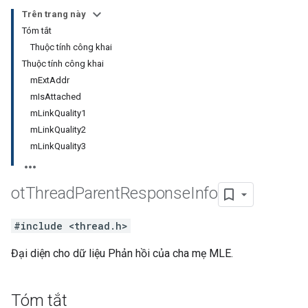
Trên trang này
Tóm tắt
Thuộc tính công khai
Thuộc tính công khai
mExtAddr
mIsAttached
mLinkQuality1
mLinkQuality2
mLinkQuality3
ot
Thread
Parent
Response
Info
#include <thread.h>
Đại diện cho dữ liệu Phản hồi của cha mẹ MLE.
Tóm tắt