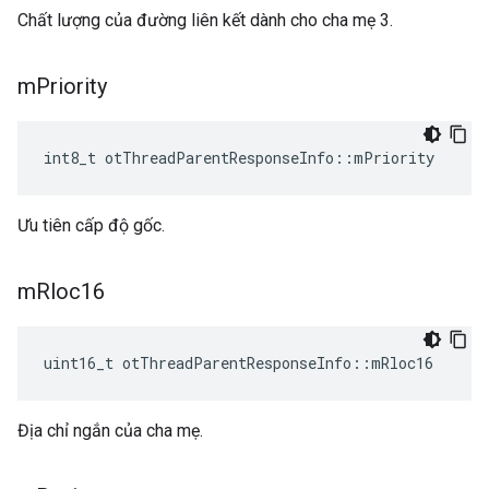
Chất lượng của đường liên kết dành cho cha mẹ 3.
m
Priority
int8_t otThreadParentResponseInfo
::
mPriority
Ưu tiên cấp độ gốc.
m
Rloc16
uint16_t otThreadParentResponseInfo
::
mRloc16
Địa chỉ ngắn của cha mẹ.