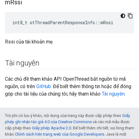
m
Rssi
int8_t otThreadParentResponseInfo
::
mRssi
Rssi của tài khoản mẹ.
Tài nguyên
Các chủ đề tham khảo API OpenThread bắt nguồn từ mã
nguồn, có trên
GitHub
. Để biết thêm thông tin hoặc để đóng
góp cho tài liệu của chúng tôi, hãy tham khảo
Tài nguyên
.
Trừ phi có lưu ý khác, nội dung của trang này được cấp phép theo
Giấy
phép ghi nhận tác giả 4.0 của Creative Commons
và các mã mẫu được
cấp phép theo
Giấy phép Apache 2.0
. Để biết thêm chi tiết, vui lòng tham
khảo
Chính sách trên trang web của Google Developers
. Java là một