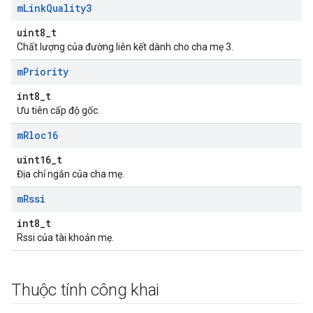
m
Link
Quality3
uint8_t
Chất lượng của đường liên kết dành cho cha mẹ 3.
m
Priority
int8_t
Ưu tiên cấp độ gốc.
m
Rloc16
uint16_t
Địa chỉ ngắn của cha mẹ.
m
Rssi
int8_t
Rssi của tài khoản mẹ.
Thuộc tính công khai