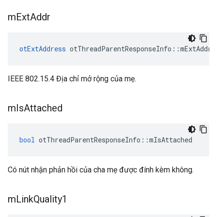
m
Ext
Addr
otExtAddress
 otThreadParentResponseInfo
::
mExtAddr
IEEE 802.15.4 Địa chỉ mở rộng của mẹ.
m
Is
Attached
bool
 otThreadParentResponseInfo
::
mIsAttached
Có nút nhận phản hồi của cha mẹ được đính kèm không.
m
Link
Quality1