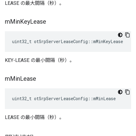
LEASE の最大間隔（秒）。
m
Min
Key
Lease
uint32_t otSrpServerLeaseConfig
::
mMinKeyLease
KEY-LEASE の最小間隔（秒）。
m
Min
Lease
uint32_t otSrpServerLeaseConfig
::
mMinLease
LEASE の最小間隔（秒）。