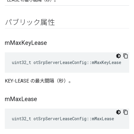
LEASE の最小間隔（秒）。
パブリック属性
m
Max
Key
Lease
uint32_t otSrpServerLeaseConfig
::
mMaxKeyLease
KEY-LEASE の最大間隔（秒）。
m
Max
Lease
uint32_t otSrpServerLeaseConfig
::
mMaxLease