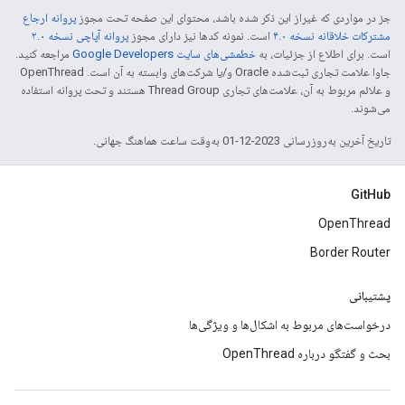
جز در مواردی که غیراز این ذکر شده باشد، محتوای این صفحه تحت مجوز
پروانه ارجاع
مشترکات خلاقانه نسخه ۴.۰
است. نمونه کدها نیز دارای مجوز
پروانه آپاچی نسخه ۲.۰
است. برای اطلاع از جزئیات، به
خطمشی‌های سایت Google Developers‏
مراجعه کنید.
جاوا علامت تجاری ثبت‌شده Oracle و/یا شرکت‌های وابسته به آن است. ‫OpenThread
و علائم مربوط به آن، علامت‌های تجاری Thread Group هستند و تحت پروانه استفاده
می‌شوند.
تاریخ آخرین به‌روزرسانی 2023-12-01 به‌وقت ساعت هماهنگ جهانی.
GitHub
OpenThread
Border Router
پشتیبانی
درخواست‌های مربوط به اشکال‌ها و ویژگی‌ها
بحث و گفتگو درباره OpenThread