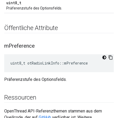
uint8_t
Präferenzstufe des Optionsfelds.
Öffentliche Attribute
m
Preference
uint8_t otRadioLinkInfo
::
mPreference
Präferenzstufe des Optionsfelds.
Ressourcen
OpenThread API-Referenzthemen stammen aus dem
Quellcode, der auf
GitHub
verfügbar ist. Weitere