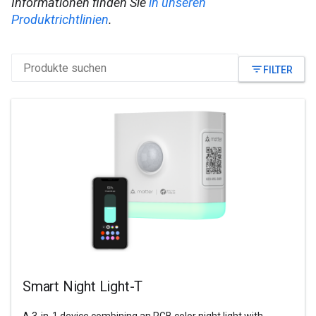
Informationen finden Sie
in unseren
Produktrichtlinien
.
filter_list
FILTER
Smart Night Light-T