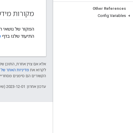
Other References
מקורות מידע
Config Variables
המקור של נושאי העזר של OpenThread API הוא ק
התיעוד שלנו בדף
מ
אלא אם צוין אחרת, התוכן של 
לקרוא את
מדיניות האתר של Google Developers‏
הקשורים הם סימנים מסחריים של Thread Group והשימוש בהם נע
עדכון אחרון: 2023-12-01 (שעון UTC).
GitHub
OpenThread
Border Router