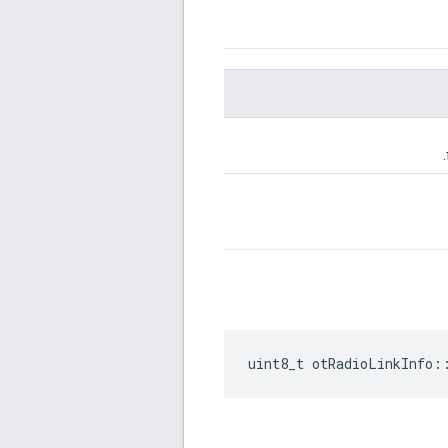
uint8_t otRadioLinkInfo
: