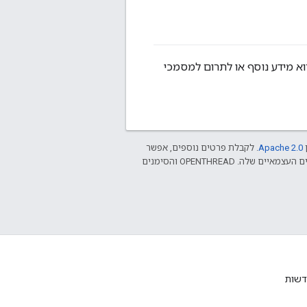
וא מידע נוסף או לתרום למסמכי
ן
Apache 2.0‏
. לקבלת פרטים נוספים, אפשר
.‏ Java הוא סימן מסחרי רשום של חברת Oracle ו/או של השותפים העצמאיים שלה. ‫OPENTHREAD והסימנים
דשות