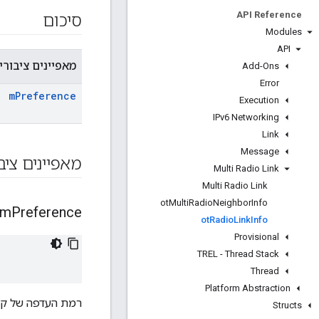
API Reference
סיכום
Modules
API
מאפיינים ציבורי
Add-Ons
Error
m
Preference
Execution
IPv6 Networking
Link
Message
מאפיינים ציב
Multi Radio Link
Multi Radio Link
ot
Multi
Radio
Neighbor
Info
m
Preference
ot
Radio
Link
Info
Provisional
TREL - Thread Stack
Thread
Platform Abstraction
רמת העדפה של קיש
Structs