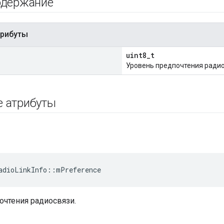
одержание
трибуты
uint8_t
Уровень предпочтения радио
е атрибуты
e
adioLinkInfo
::
mPreference
очтения радиосвязи.