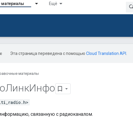
 материалы
Ещё
Эта страница переведена с помощью
Cloud Translation API
.
равочные материалы
иоЛинкИнфо
lti_radio.h>
информацию, связанную с радиоканалом.