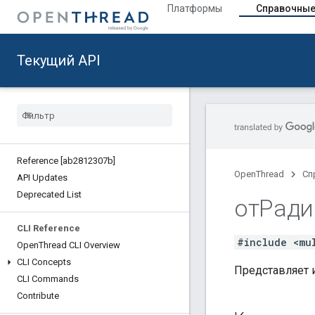
Платформы
Справочные
Текущий API
Reference [ab2812307b]
OpenThread
Сп
API Updates
Deprecated List
отРад
CLI Reference
#include <mu
Open
Thread CLI Overview
CLI Concepts
Представляет 
CLI Commands
Contribute