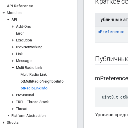
Краткое с
API Reference
Modules
Публичные а
API
Add-Ons
m
Preference
Error
Execution
IPv6 Networking
Link
Публичны
Message
Multi Radio Link
Multi Radio Link
m
Preferenc
ot
Multi
Radio
Neighbor
Info
ot
Radio
Link
Info
Provisional
uint8_t otR
TREL - Thread Stack
Thread
Уровень предп
Platform Abstraction
Structs