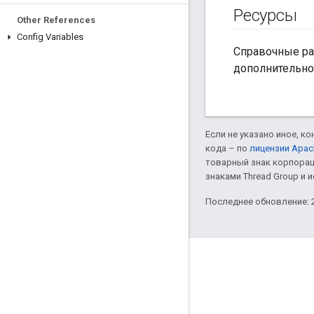
Ресурсы
Other References
Config Variables
Справочные раз
дополнительно
Если не указано иное, к
кода – по
лицензии Apac
товарный знак корпорац
знаками Thread Group и 
Последнее обновление: 2
GitHub
OpenThread
Border Router