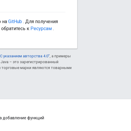
о на
GitHub
. Для получения
 обратитесь к
Ресурсам
.
С указанием авторства 4.0"
, а примеры
. Java – это зарегистрированный
им торговые марки являются товарными
на добавление функций