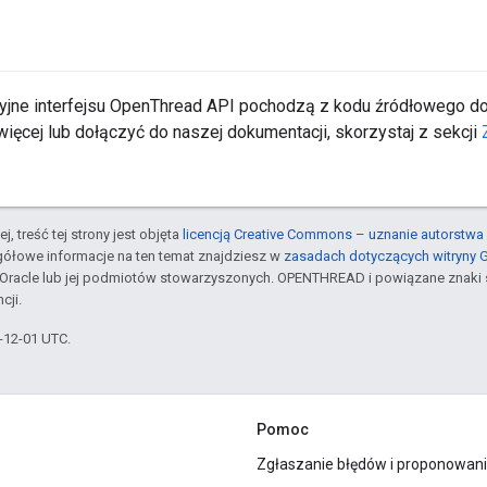
yjne interfejsu OpenThread API pochodzą z kodu źródłowego 
ięcej lub dołączyć do naszej dokumentacji, skorzystaj z sekcji
j, treść tej strony jest objęta
licencją Creative Commons – uznanie autorstwa 
gółowe informacje na ten temat znajdziesz w
zasadach dotyczących witryny 
Oracle lub jej podmiotów stowarzyszonych. OPENTHREAD i powiązane znaki 
cji.
3-12-01 UTC.
Pomoc
Zgłaszanie błędów i proponowani