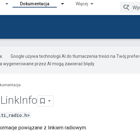
Dokumentacja
Więcej
Google używa technologii AI do tłumaczenia treści na Twój pref
ia wygenerowane przez AI mogą zawierać błędy.
kumentacja
o
Link
Info
lti_radio.h>
formacje powiązane z linkiem radiowym.