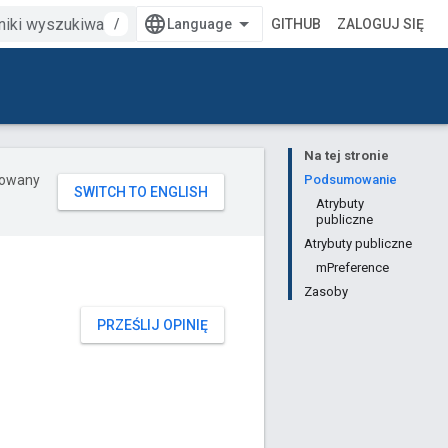
/
GITHUB
ZALOGUJ SIĘ
Na tej stronie
erowany
Podsumowanie
Atrybuty
publiczne
Atrybuty publiczne
mPreference
Zasoby
PRZEŚLIJ OPINIĘ