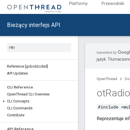
Platformy
Przewodniki
Bieżący interfejs API
język. Tłumaczen
Reference [gcbc62cda0]
API Updates
OpenThread
Do
CLI Reference
ot
Radi
Open
Thread CLI Overview
CLI Concepts
#include <mu
CLI Commands
Contribute
Reprezentuje in
API Reference