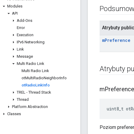
Modules
Podsumow
API
Add-Ons
Atrybuty publi
Error
Execution
m
Preference
IPv6 Networking
Link
Message
Multi Radio Link
Atrybuty pu
Multi Radio Link
ot
Multi
Radio
Neighbor
Info
ot
Radio
Link
Info
m
Preferenc
TREL - Thread Stack
Thread
Platform Abstraction
uint8_t otR
Classes
Poziom preferenc