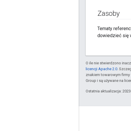
Zasoby
Tematy referenc
dowiedzieć się w
O ile nie stwierdzono inacze
licencji Apache 2.0
. Szcze
znakiem towarowym firmy 
Group i są używane na licen
Ostatnia aktualizacja: 202
GitHub
OpenThread