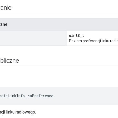
anie
czne
uint8_t
Poziom preferencji linku rad
bliczne
e
adioLinkInfo
::
mPreference
ji linku radiowego.