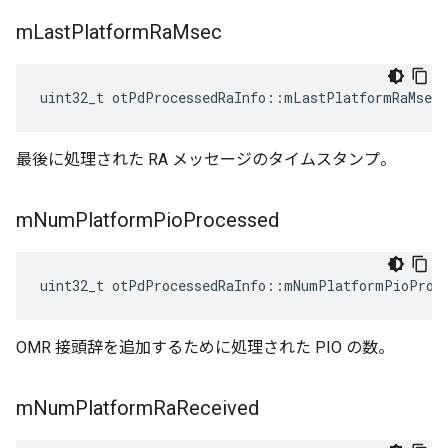
m
Last
Platform
Ra
Msec
uint32_t otPdProcessedRaInfo
::
mLastPlatformRaMsec
最後に処理された RA メッセージのタイムスタンプ。
m
Num
Platform
Pio
Processed
uint32_t otPdProcessedRaInfo
::
mNumPlatformPioProc
OMR 接頭辞を追加するために処理された PIO の数。
m
Num
Platform
Ra
Received