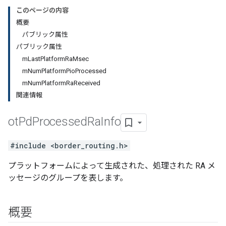
このページの内容
概要
パブリック属性
パブリック属性
mLastPlatformRaMsec
mNumPlatformPioProcessed
mNumPlatformRaReceived
関連情報
ot
Pd
Processed
Ra
Info
#include <border_routing.h>
プラットフォームによって生成された、処理された RA メ
ッセージのグループを表します。
概要