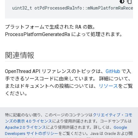
uint32_t otPdProcessedRaInfo
::
mNumPlatformRaReceiv
プラットフォームで生成された RA の数。
ProcessPlatformGeneratedRa によって処理されます。
関連情報
OpenThread API リファレンスのトピックは、
GitHub
で入
手できるソースコードに由来しています。 詳細について、
またはドキュメントへの投稿については、
リソース
をご覧
ください。
特に記載のない限り、このページのコンテンツは
クリエイティブ・コモ
ンズの表示 4.0 ライセンス
により使用許諾されます。コードサンプルは
Apache 2.0 ライセンス
により使用許諾されます。詳しくは、
Google
Developers サイトのポリシー
をご覧ください。Java は Oracle および関