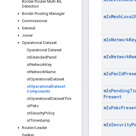
Border Router Multi AIL
Detection
Border Routing Manager
m
Is
Mesh
Local
Commissioner
General
Joiner
m
Is
Network
Ke
Operational Dataset
Operational Dataset
m
Is
Network
Na
ot
Extended
Pan
Id
ot
Network
Key
ot
Network
Name
m
Is
Pan
Id
Pres
ot
Operational
Dataset
ot
Operational
Dataset
m
Is
Pending
Ti
Components
Present
ot
Operational
Dataset
Tlvs
ot
Pskc
m
Is
Pskc
Prese
ot
Security
Policy
ot
Timestamp
m
Is
Security
P
Router
/
Leader
Seeker