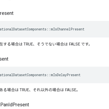
resent
ationalDatasetComponents
::
mIsChannelPresent
する場合は TRUE、そうでない場合は FALSE です。
sent
ationalDatasetComponents
::
mIsDelayPresent
る場合は TRUE、それ以外の場合は FALSE。
d
Pan
Id
Present