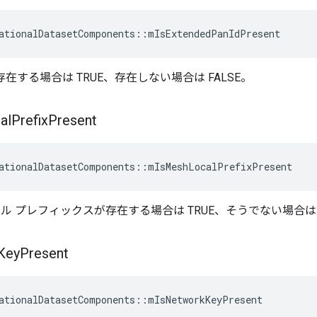
ationalDatasetComponents
::
mIsExtendedPanIdPresent
 が存在する場合は TRUE、存在しない場合は FALSE。
al
Prefix
Present
ationalDatasetComponents
::
mIsMeshLocalPrefixPresent
ル プレフィックスが存在する場合は TRUE、そうでない場合は F
Key
Present
ationalDatasetComponents
::
mIsNetworkKeyPresent