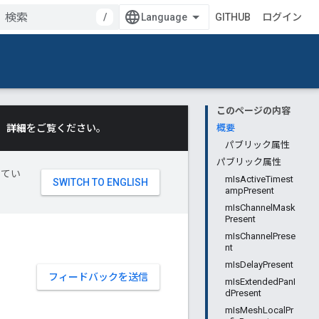
/
GITHUB
ログイン
このページの内容
。
詳細
をご覧ください。
概要
パブリック属性
パブリック属性
してい
mIsActiveTimest
ampPresent
mIsChannelMask
Present
mIsChannelPrese
nt
mIsDelayPresent
フィードバックを送信
mIsExtendedPanI
dPresent
mIsMeshLocalPr