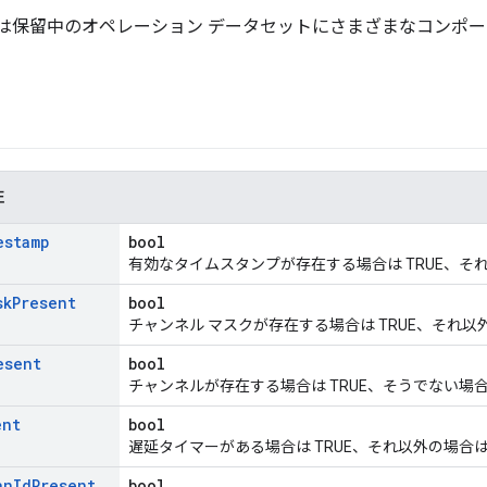
は保留中のオペレーション データセットにさまざまなコンポ
性
estamp
bool
有効なタイムスタンプが存在する場合は TRUE、それ以
sk
Present
bool
チャンネル マスクが存在する場合は TRUE、それ以外
esent
bool
チャンネルが存在する場合は TRUE、そうでない場合は 
ent
bool
遅延タイマーがある場合は TRUE、それ以外の場合は 
an
Id
Present
bool