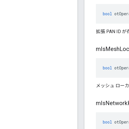
bool
 otOper
拡張 PAN ID
m
Is
Mesh
Loc
bool
 otOper
メッシュ ローカ
m
Is
Network
bool
 otOper