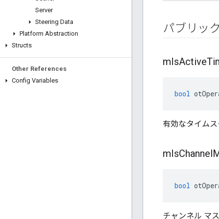
Server
Steering Data
パブリッ
Platform Abstraction
Structs
m
Is
Active
Ti
Other References
Config Variables
bool
 otOper
有効なタイムスタ
m
Is
Channel
M
bool
 otOper
チャンネル マス