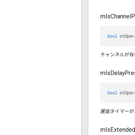
m
Is
Channel
P
bool
 otOper
チャンネルが存在
m
Is
Delay
Pre
bool
 otOper
遅延タイマーがあ
m
Is
Extende