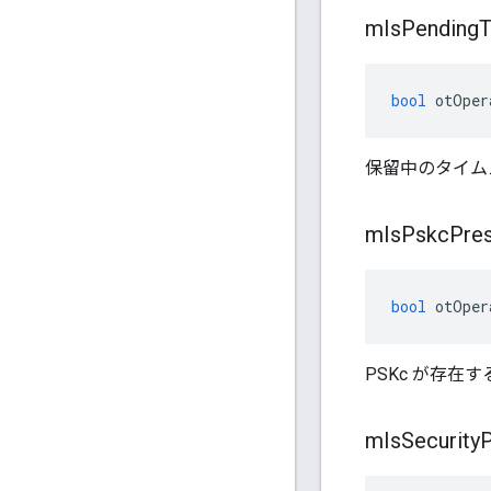
m
Is
Pending
bool
 otOper
保留中のタイムス
m
Is
Pskc
Pre
bool
 otOper
PSKc が存在す
m
Is
Security
P