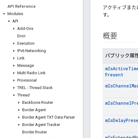
API Reference
アクティブまた
Modules
す。
API
Add-Ons
概要
Error
Execution
IPv6 Networking
パブリック属
Link
Message
m
Is
Active
Tim
Multi Radio Link
Present
Provisional
m
Is
Channel
Ma
TREL - Thread Stack
Thread
Backbone Router
m
Is
Channel
Pr
Border Agent
Border Agent TXT Data Parser
m
Is
Delay
Pres
Border Agent Tracker
Border Router
m
Is
Extended
P