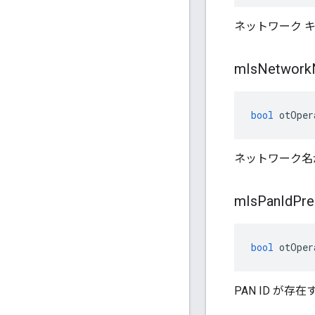
ネットワーク キ
m
Is
Network
bool
 otOper
ネットワーク名が
m
Is
Pan
Id
Pre
bool
 otOper
PAN ID が存