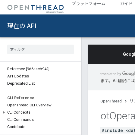
プラットフォーム
ガイド
現在の API
Goo
Reference [9d6aacb942]
API Updates
ます。AI 翻訳
Deprecated List
CLI Reference
OpenThread
リ
Open
Thread CLI Overview
ot
Opera
CLI Concepts
CLI Commands
Contribute
#include <da