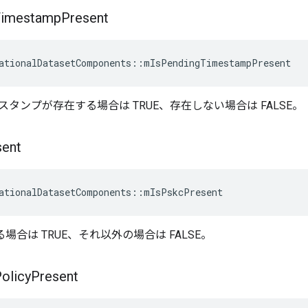
Timestamp
Present
ationalDatasetComponents
::
mIsPendingTimestampPresent
タンプが存在する場合は TRUE、存在しない場合は FALSE。
sent
ationalDatasetComponents
::
mIsPskcPresent
る場合は TRUE、それ以外の場合は FALSE。
olicy
Present