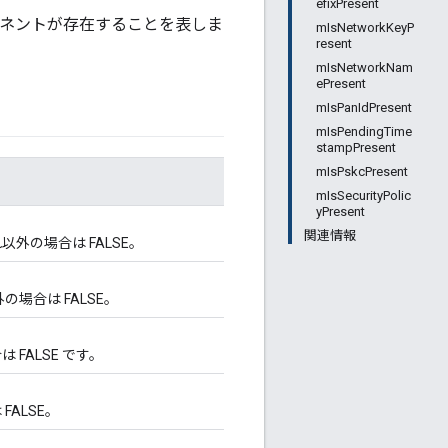
efixPresent
ーネントが存在することを表しま
mIsNetworkKeyP
resent
mIsNetworkNam
ePresent
mIsPanIdPresent
mIsPendingTime
stampPresent
mIsPskcPresent
mIsSecurityPolic
yPresent
関連情報
外の場合は FALSE。
の場合は FALSE。
FALSE です。
FALSE。