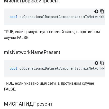
Миснетворккейпрезент
bool
 otOperationalDatasetComponents
::
mIsNetworkKey
TRUE, если присутствует сетевой ключ, в противном
случае FALSE.
m
Is
Network
Name
Present
bool
 otOperationalDatasetComponents
::
mIsNetworkNam
TRUE, если указано имя сети, в противном случае
FALSE.
МИСПАНИДПрезент