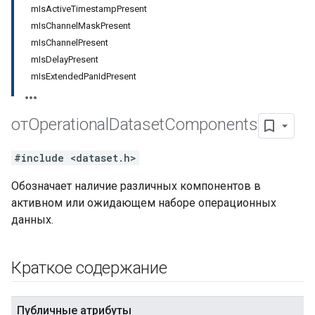
mIsActiveTimestampPresent
mIsChannelMaskPresent
mIsChannelPresent
mIsDelayPresent
mIsExtendedPanIdPresent
отOperational
Dataset
Components
#include <dataset.h>
Обозначает наличие различных компонентов в
активном или ожидающем наборе операционных
данных.
Краткое содержание
Публичные атрибуты