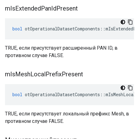
m
Is
Extended
Pan
Id
Present
bool
 otOperationalDatasetComponents
::
mIsExtendedPa
TRUE, если присутствует расширенный PAN ID, в
противном случае FALSE.
m
Is
Mesh
Local
Prefix
Present
bool
 otOperationalDatasetComponents
::
mIsMeshLocalP
TRUE, если присутствует локальный префикс Mesh, в
противном случае FALSE.