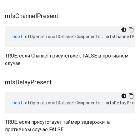
m
Is
Channel
Present
bool
 otOperationalDatasetComponents
::
mIsChannelPre
TRUE, если Channel присутствует, FALSE в противном
случае.
m
Is
Delay
Present
bool
 otOperationalDatasetComponents
::
mIsDelayPrese
TRUE, если присутствует таймер задержки, в
противном случае FALSE.