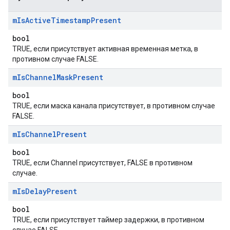
m
Is
Active
Timestamp
Present
bool
TRUE, если присутствует активная временная метка, в
противном случае FALSE.
m
Is
Channel
Mask
Present
bool
TRUE, если маска канала присутствует, в противном случае
FALSE.
m
Is
Channel
Present
bool
TRUE, если Channel присутствует, FALSE в противном
случае.
m
Is
Delay
Present
bool
TRUE, если присутствует таймер задержки, в противном