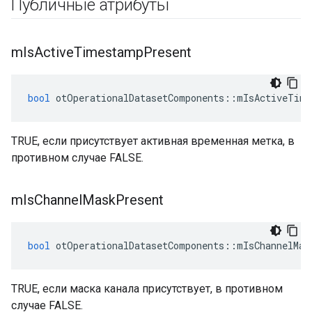
Публичные атрибуты
m
Is
Active
Timestamp
Present
bool
 otOperationalDatasetComponents
::
mIsActiveTime
TRUE, если присутствует активная временная метка, в
противном случае FALSE.
m
Is
Channel
Mask
Present
bool
 otOperationalDatasetComponents
::
mIsChannelMas
TRUE, если маска канала присутствует, в противном
случае FALSE.