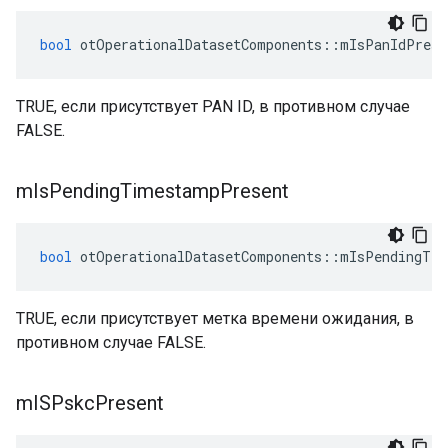
bool
 otOperationalDatasetComponents
::
mIsPanIdPrese
TRUE, если присутствует PAN ID, в противном случае
FALSE.
m
Is
Pending
Timestamp
Present
bool
 otOperationalDatasetComponents
::
mIsPendingTim
TRUE, если присутствует метка времени ожидания, в
противном случае FALSE.
m
ISPskc
Present