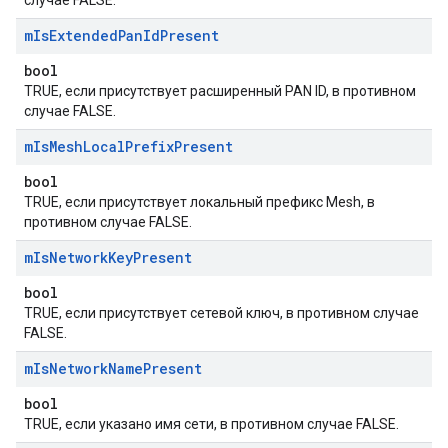
случае FALSE.
m
Is
Extended
Pan
Id
Present
bool
TRUE, если присутствует расширенный PAN ID, в противном
случае FALSE.
m
Is
Mesh
Local
Prefix
Present
bool
TRUE, если присутствует локальный префикс Mesh, в
противном случае FALSE.
m
Is
Network
Key
Present
bool
TRUE, если присутствует сетевой ключ, в противном случае
FALSE.
m
Is
Network
Name
Present
bool
TRUE, если указано имя сети, в противном случае FALSE.