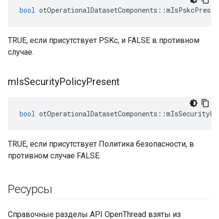
bool
 otOperationalDatasetComponents
::
mIsPskcPresen
TRUE, если присутствует PSKc, и FALSE в противном
случае.
m
Is
Security
Policy
Present
bool
 otOperationalDatasetComponents
::
mIsSecurityPo
TRUE, если присутствует Политика безопасности, в
противном случае FALSE.
Ресурсы
Справочные разделы API OpenThread взяты из