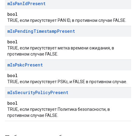
m
Is
Pan
Id
Present
bool
TRUE, если присутствует PAN ID, в противном случае FALSE.
m
Is
Pending
Timestamp
Present
bool
TRUE, если присутствует метка времени ожидания, в
противном случае FALSE.
m
Is
Pskc
Present
bool
TRUE, если присутствует PSKc, и FALSE в противном случае.
m
Is
Security
Policy
Present
bool
TRUE, если присутствует Политика безопасности, в
противном случае FALSE.