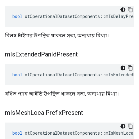
bool
 otOperationalDatasetComponents
::
mIsDelayPrese
বিলম্ব টাইমার উপস্থিত থাকলে সত্য, অন্যথায় মিথ্যা।
m
Is
Extended
Pan
Id
Present
bool
 otOperationalDatasetComponents
::
mIsExtendedPa
বর্ধিত প্যান আইডি উপস্থিত থাকলে সত্য, অন্যথায় মিথ্যা।
m
Is
Mesh
Local
Prefix
Present
bool
 otOperationalDatasetComponents
::
mIsMeshLocalP