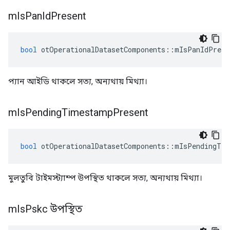
m
Is
Pan
Id
Present
bool
 otOperationalDatasetComponents
::
mIsPanIdPrese
প্যান আইডি থাকলে সত্য, অন্যথায় মিথ্যা।
m
Is
Pending
Timestamp
Present
bool
 otOperationalDatasetComponents
::
mIsPendingTim
মুলতুবি টাইমস্ট্যাম্প উপস্থিত থাকলে সত্য, অন্যথায় মিথ্যা।
m
Is
Pskc উপস্থিত