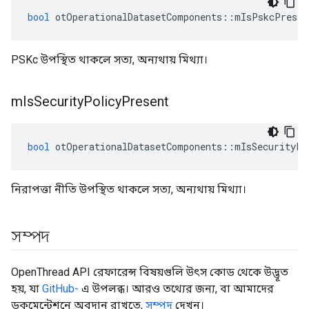
bool
 otOperationalDatasetComponents
::
mIsPskcPresen
PSKc উপস্থিত থাকলে সত্য, অন্যথায় মিথ্যা।
m
Is
Security
Policy
Present
bool
 otOperationalDatasetComponents
::
mIsSecurityPo
নিরাপত্তা নীতি উপস্থিত থাকলে সত্য, অন্যথায় মিথ্যা।
সম্পদ
OpenThread API রেফারেন্স বিষয়গুলি উৎস কোড থেকে উদ্ভূত
হয়, যা
GitHub-
এ উপলব্ধ। আরও তথ্যের জন্য, বা আমাদের
ডকুমেন্টেশনে অবদান রাখতে,
সম্পদ
দেখুন।