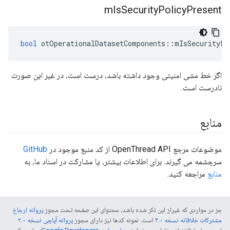
m
Is
Security
Policy
Present
bool
 otOperationalDatasetComponents
::
mIsSecurityPo
اگر خط مشی امنیتی وجود داشته باشد، درست است، در غیر این صورت
نادرست است.
منابع
موضوعات مرجع OpenThread API از کد منبع موجود در
GitHub
سرچشمه می گیرند. برای اطلاعات بیشتر، یا مشارکت در اسناد ما، به
منابع
مراجعه کنید.
جز در مواردی که غیراز این ذکر شده باشد، محتوای این صفحه تحت مجوز
پروانه ارجاع
مشترکات خلاقانه نسخه ۴.۰
است. نمونه کدها نیز دارای مجوز
پروانه آپاچی نسخه ۲.۰