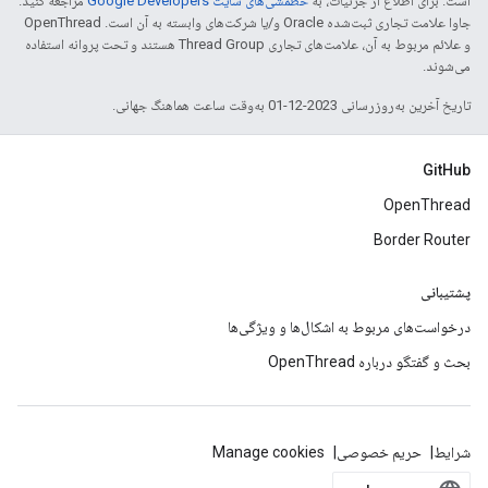
است. برای اطلاع از جزئیات، به
خطمشی‌های سایت Google Developers‏
مراجعه کنید.
جاوا علامت تجاری ثبت‌شده Oracle و/یا شرکت‌های وابسته به آن است. ‫OpenThread
و علائم مربوط به آن، علامت‌های تجاری Thread Group هستند و تحت پروانه استفاده
می‌شوند.
تاریخ آخرین به‌روزرسانی 2023-12-01 به‌وقت ساعت هماهنگ جهانی.
GitHub
OpenThread
Border Router
پشتیبانی
درخواست‌های مربوط به اشکال‌ها و ویژگی‌ها
بحث و گفتگو درباره OpenThread
شرایط
حریم خصوصی
Manage cookies